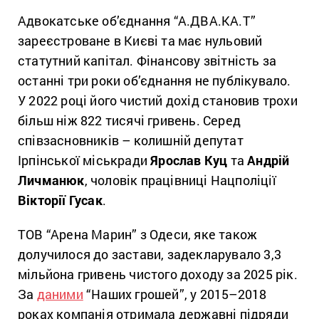
Адвокатське об’єднання “А.ДВА.КА.Т”
зареєстроване в Києві та має нульовий
статутний капітал. Фінансову звітність за
останні три роки об’єднання не публікувало.
У 2022 році його чистий дохід становив трохи
більш ніж 822 тисячі гривень. Серед
співзасновників – колишній депутат
Ірпінської міськради
Ярослав Куц
та
Андрій
Личманюк
, чоловік працівниці Нацполіції
Вікторії Гусак
.
ТОВ “Арена Марин” з Одеси, яке також
долучилося до застави, задекларувало 3,3
мільйона гривень чистого доходу за 2025 рік.
За
даними
“Наших грошей”, у 2015–2018
роках компанія отримала державні підряди