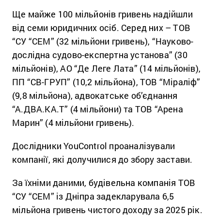
Ще майже 100 мільйонів гривень надійшли
від семи юридичних осіб. Серед них – ТОВ
“СУ “СЕМ” (32 мільйони гривень), “Науково-
дослідна судово-експертна установа” (30
мільйонів), АО “Де Леге Лата” (14 мільйонів),
ПП “СВ-ГРУП” (10,2 мільйона), ТОВ “Міраліф”
(9,8 мільйона), адвокатське об’єднання
“А.ДВА.КА.Т” (4 мільйони) та ТОВ “Арена
Марин” (4 мільйони гривень).
Дослідники YouControl проаналізували
компанії, які долучилися до збору застави.
За їхніми даними, будівельна компанія ТОВ
“СУ “СЕМ” із Дніпра задекларувала 6,5
мільйона гривень чистого доходу за 2025 рік.