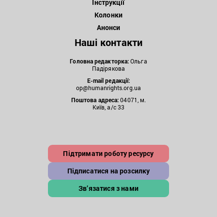
Інструкції
Колонки
Анонси
Наші контакти
Головна редакторка:
Ольга
Падірякова
E-mail редакції:
op@humanrights.org.ua
Поштова
адреса:
04071, м.
Київ, а/с 33
Підтримати роботу ресурсу
Підписатися на розсилку
Зв’язатися з нами