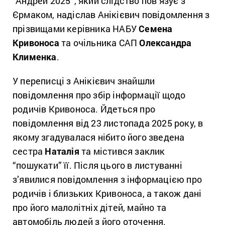
“Андрей 2025”, який слідство пов’язує з
Єрмаком, надіслав Анікієвич повідомлення з
прізвищами керівника НАБУ
Семена
Кривоноса
та очільника САП
Олександра
Клименка
.
У переписці з Анікієвич знайшли
повідомлення про збір інформації щодо
родичів Кривоноса. Йдеться про
повідомлення від 23 листопада 2025 року, в
якому згадувалася нібито його зведена
сестра
Наталія
та містився заклик
“пошукати” її. Після цього в листуванні
з’явилися повідомлення з інформацією про
родичів і близьких Кривоноса, а також дані
про його малолітніх дітей, майно та
автомобіль людей з його оточення.