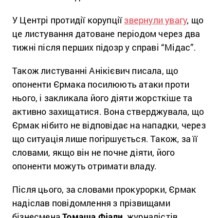
У Центрі протидії корупції
звернули увагу
, що
це листування датоване періодом через два
тижні після перших підозр у справі “Мідас”.
Також листуванні Анікієвич писала, що
опоненти Єрмака посилюють атаки проти
нього, і закликала його діяти жорсткіше та
активно захищатися. Вона стверджувала, що
Єрмак нібито не відповідає на нападки, через
що ситуація лише погіршується. Також, за її
словами, якщо він не почне діяти, його
опоненти можуть отримати владу.
Після цього, за словами прокурорки, Єрмак
надіслав повідомлення з прізвищами
бізнесмена
Томаша Фіали
, журналістів