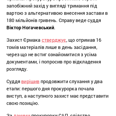
запобіжний захід у вигляді тримання під
вартою з альтернативою внесення застави в
180 мільйонів гривень. Справу веде суддя
Віктор Ногачевський
.
Захист Єрмака
стверджує
, що отримав 16
томів матеріалів лише в день засідання,
через що не встиг ознайомитися з усіма
документами, і попросив про відкладення
розгляду.
Суддя
вирішив
продовжити слухання у два
етапи: першого дня прокурорка почала
виступ, а наступного захист має представити
свою позицію.
За
даними
прокурорки САП, слідство