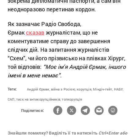
зокрема дипломатичні паспорти, а сам він
неодноразово перетинав кордон.
Як зазначає Радіо Свобода,
Єрмак
сказав
журналістам, що не
коментуватиме справу до завершення
слідчих дій. На запитання журналістів
“Схем”, чи його прізвисько на плівках Хірург,
той відповів:
“Моє ім’я Андрій Єрмак, іншого
імені в мене немає”
.
Теги:
Андрій Єрмак,
війна з Росією,
корупція,
Міндіч-гейт,
НАБУ,
САП,
тиск на антикорупційників,
топкорупція
Поділитися:
Знайшли помилку? Виділіть її та натисніть
Ctrl+Enter або