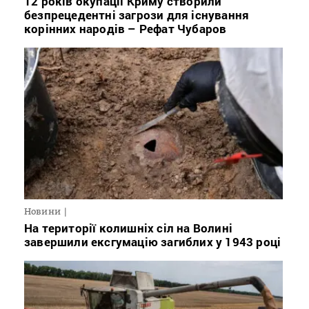
12 років окупації Криму створили
безпрецедентні загрози для існування
корінних народів – Рефат Чубаров
Новини
На території колишніх сіл на Волині
завершили ексгумацію загиблих у 1943 році