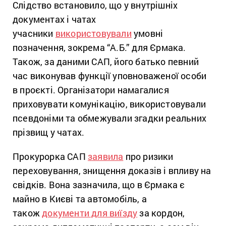
Слідство встановило, що у внутрішніх
документах і чатах
учасники
використовували
умовні
позначення, зокрема “А.Б.” для Єрмака.
Також, за даними САП, його батько певний
час виконував функції уповноваженої особи
в проєкті. Організатори намагалися
приховувати комунікацію, використовували
псевдоніми та обмежували згадки реальних
прізвищ у чатах.
Прокурорка САП
заявила
про ризики
переховування, знищення доказів і впливу на
свідків. Вона зазначила, що в Єрмака є
майно в Києві та автомобіль, а
також
документи для виїзду
за кордон,