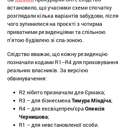
встановило, що учасники схеми спочатку
розглядали кілька варіантів забудови, після
чого зупинилися на проєкті з чотирма
приватними резиденціями та спільною
п’ятою будівлею зі спа-зоною.
Слідство вважає, що кожну резиденцію
позначали кодами R1–R4 для приховування
реальних власників. За версією
обвинувачення:
R2 нібито призначали для Єрмака;
R3 – для бізнесмена
Тимура Міндіча
;
R4 – для ексвіцепрем’єра
Олексія
Чернишова
;
R1 – для невстановленої особи.