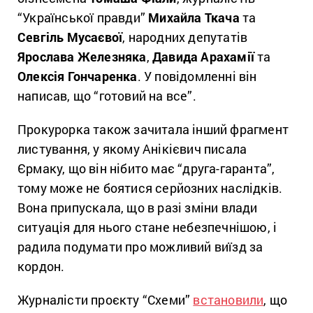
“Української правди”
Михайла Ткача
та
Севгіль Мусаєвої
, народних депутатів
Ярослава Железняка
,
Давида Арахамії
та
Олексія Гончаренка
. У повідомленні він
написав, що “готовий на все”.
Прокурорка також зачитала інший фрагмент
листування, у якому Анікієвич писала
Єрмаку, що він нібито має “друга-гаранта”,
тому може не боятися серйозних наслідків.
Вона припускала, що в разі зміни влади
ситуація для нього стане небезпечнішою, і
радила подумати про можливий виїзд за
кордон.
Журналісти проєкту “Схеми”
встановили
, що