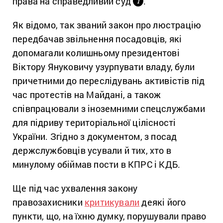
права на справедливий суд
.
і
Як відомо, так званий закон про люстрацію
передбачав звільнення посадовців, які
допомагали колишньому президентові
Віктору Януковичу узурпувати владу, були
причетними до переслідувань активістів під
час протестів на Майдані, а також
співпрацювали з іноземними спецслужбами
для підриву територіальної цілісності
України. Згідно з документом, з посад
держслужбовців усували й тих, хто в
минулому обіймав пости в КПРС і КДБ.
Ще під час ухвалення закону
правозахисники
критикували
деякі його
пункти, що, на їхню думку, порушували право