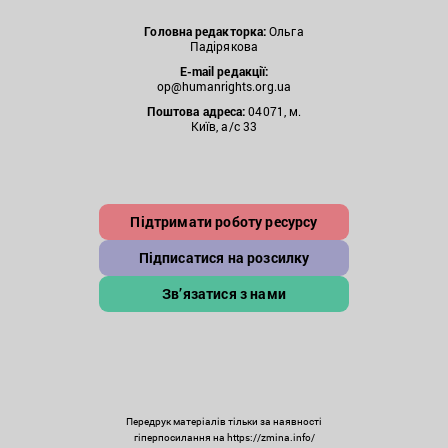
Головна редакторка:
Ольга
Падірякова
E-mail редакції:
op@humanrights.org.ua
Поштова
адреса:
04071, м.
Київ, а/с 33
Підтримати роботу ресурсу
Підписатися на розсилку
Зв’язатися з нами
Передрук матеріалів тільки за наявності
гіперпосилання на https://zmina.info/