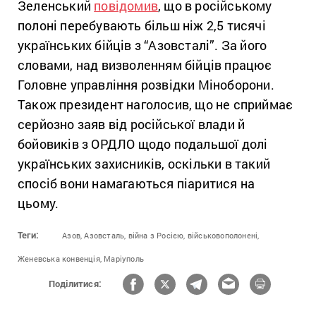
Зеленський
повідомив
, що в російському
полоні перебувають більш ніж 2,5 тисячі
українських бійців з “Азовсталі”. За його
словами, над визволенням бійців працює
Головне управління розвідки Міноборони.
Також президент наголосив, що не сприймає
серйозно заяв від російської влади й
бойовиків з ОРДЛО щодо подальшої долі
українських захисників, оскільки в такий
спосіб вони намагаються піаритися на
цьому.
Теги:
Азов,
Азовсталь,
війна з Росією,
військовополонені,
Женевська конвенція,
Маріуполь
Поділитися: