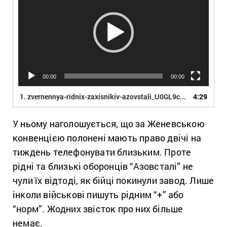
00:00
00:00
1.
zvernennya-ridnix-zaxisnikiv-azovstali_U0GL9coA
4:29
У ньому наголошується, що за Женевською
конвенцією полонені мають право двічі на
тиждень телефонувати близьким. Проте
рідні та близькі оборонців “Азовсталі” не
чули їх відтоді, як бійці покинули завод. Лише
інколи військові пишуть рідним “+” або
“норм”. Жодних звісток про них більше
немає.