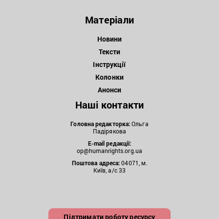
Матеріали
Новини
Тексти
Інструкції
Колонки
Анонси
Наші контакти
Головна редакторка:
Ольга
Падірякова
E-mail редакції:
op@humanrights.org.ua
Поштова
адреса:
04071, м.
Київ, а/с 33
Підтримати роботу ресурсу