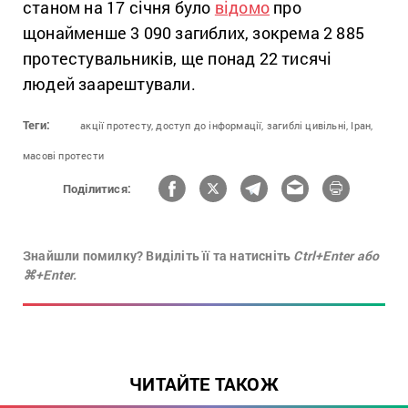
станом на 17 січня було
відомо
про
щонайменше 3 090 загиблих, зокрема 2 885
протестувальників, ще понад 22 тисячі
людей заарештували.
Теги:
акції протесту,
доступ до інформації,
загиблі цивільні,
Іран,
масові протести
Поділитися:
Знайшли помилку? Виділіть її та натисніть
Ctrl+Enter або
⌘+Enter.
ЧИТАЙТЕ ТАКОЖ