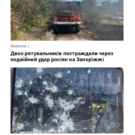
Новини
Двоє рятувальників постраждали через
подвійний удар росіян на Запоріжжі