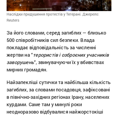
Наслідки придушення протестів у Тегерані. Джерело:
Reuters
За його словами, серед загиблих — близько
500 співробітників сил безпеки. Влада
покладає відповідальність за численні
жертви на “
терористів і озброєних учасників
заворушень
“, звинувачуючи їх у вбивствах
мирних громадян.
Найзапекліші сутички та найбільша кількість
загиблих, за словами посадовця, зафіксовані
в північно-західних регіонах Ірану, населених
курдами. Саме там у минулі роки
неодноразово відбувалися найжорстокіші