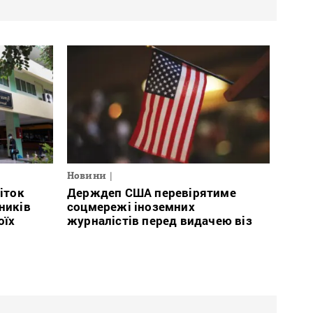
Новини
літок
Держдеп США перевірятиме
ників
соцмережі іноземних
оїх
журналістів перед видачею віз