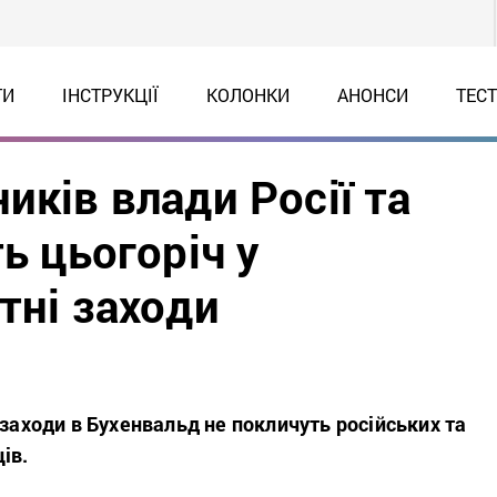
ТИ
ІНСТРУКЦІЇ
КОЛОНКИ
АНОНСИ
ТЕС
иків влади Росії та
ь цьогоріч у
тні заходи
 заходи в Бухенвальд не покличуть російських та
ців.