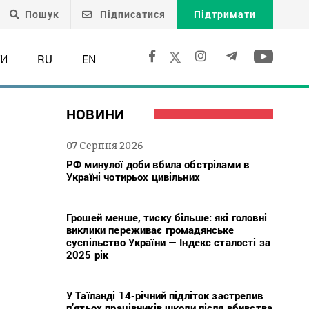
Пошук
Підписатися
Підтримати
ТИ
RU
EN
НОВИНИ
07 Серпня 2026
РФ минулої доби вбила обстрілами в
Україні чотирьох цивільних
Грошей менше, тиску більше: які головні
виклики переживає громадянське
суспільство України — Індекс сталості за
2025 рік
У Таїланді 14-річний підліток застрелив
п’ятьох працівників школи після вбивства