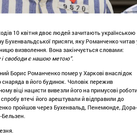
ходів 10 квітня двоє людей зачитають українською
у Бухенвальдської присяги, яку Романченко читав 
ічницю визволення. Вона закінчується словами:
 і свободи є нашою метою”.
чний Борис Романченко помер у Харкові внаслідок
 снаряда в його будинок. Чоловік пережив
чному віці нацисти вивезли його на примусові робот
 спробу втечі його арештували й відправили до
енко пройшов через Бухенвальд, Пенемюнде, Дора
-Бельзен.
езня.