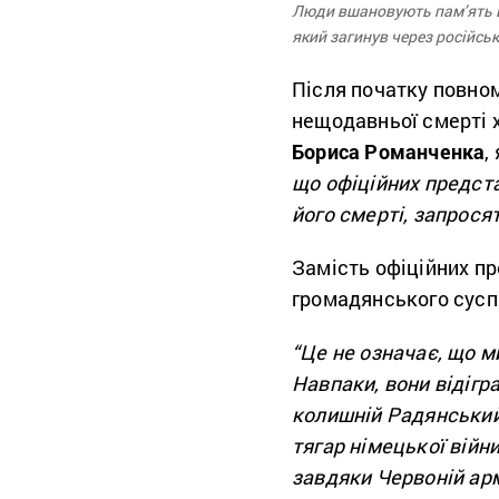
Люди вшановують пам’ять Б
який загинув через російськ
Після початку повном
нещодавньої смерті х
Бориса Романченка
,
що офіційних предста
його смерті, запрося
Замість офіційних пр
громадянського сусп
“Це не означає, що м
Навпаки, вони відігр
колишній Радянський
тягар німецької війн
завдяки Червоній арм