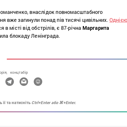
 Романченко, внаслідок повномасштабного
ня вже загинули понад пів тисячі цивільних.
Однією
ся в місті від обстрілів, є 87-річна
Маргарита
жила блокаду Ленінграда.
орія,
концтабір
 її та натисніть
Ctrl+Enter або ⌘+Enter.