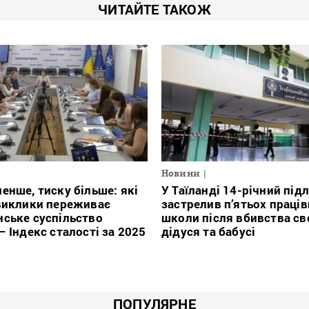
ЧИТАЙТЕ ТАКОЖ
Новини
енше, тиску більше: які
У Таїланді 14-річний під
виклики переживає
застрелив п’ятьох праців
ське суспільство
школи після вбивства св
— Індекс сталості за 2025
дідуся та бабусі
ПОПУЛЯРНЕ