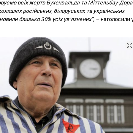
овуємо всіх жертв Бухенвальда та Міттельбау-Дора
 колишніх російських, білоруських та українських
ановили близько 30% усіх ув’язнених”,
– наголосили 