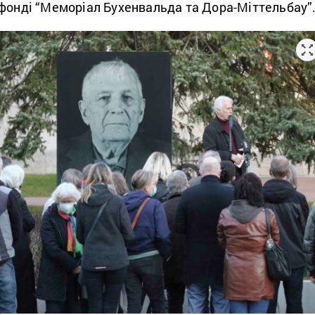
фонді “Меморіал Бухенвальда та Дора-Міттельбау”