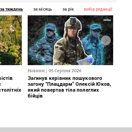
за тиждень
за місяць
за рік
вибір редакції
Новини
05 Серпня 2026
Нови
істів
Загинув керівник пошукового
Полі
с
загону “Плацдарм” Олексій Юков,
Вигів
столітніх
який повертав тіла полеглих
дван
бійців
росій