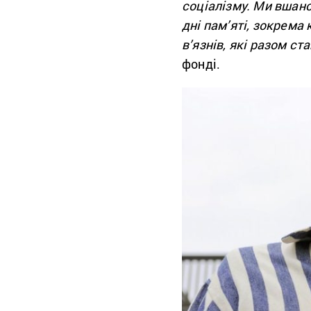
соціалізму. Ми вшан
дні пам’яті, зокрема
в’язнів, які разом ст
фонді.