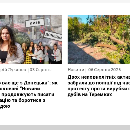
рій Луканов
03 Серпня
Новини
06 Серпня 2026
Двох неповнолітніх актив
 вас ще з Донецька”: як
забрали до поліції під ча
локовані “Новини
протесту проти вирубки 
” продовжують писати
дубів на Теремках
ацію та боротися з
ндою