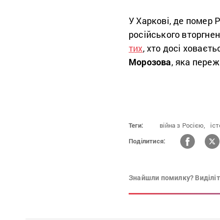
У Харкові, де помер
російського вторгнен
тих
, хто досі ховаєть
Морозова
, яка пере
Теги:
війна з Росією,
іст
Поділитися:
Знайшли помилку? Виділіть