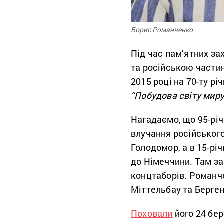
Борис Романченко
Під час пам’ятних за
та російською частин
2015 році на 70-ту р
“Побудова світу миру
Нагадаємо, що 95-рі
влучання російського
Голодомор, а в 15-рі
до Німеччини. Там за
концтаборів. Романч
Міттельбау та Берген
Поховали
його 24 бер