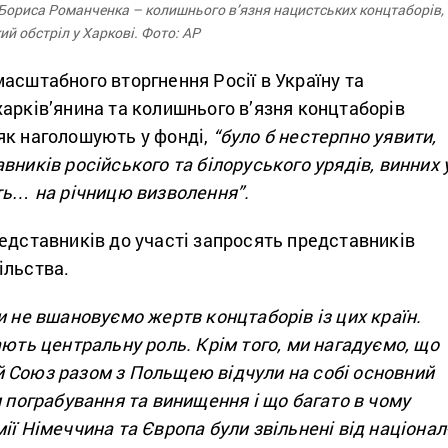
ориса Романченка – колишнього в’язня нацистських концтаборів,
ий обстріл у Харкові. Фото: AP
асштабного вторгнення Росії в Україну та
арків’янина та колишнього в’язня концтаборів
 як наголошують у фонді,
“було б нестерпно уявити,
вників російського та білоруського урядів, винних 
ть… на річницю визволення”.
едставників до участі запросять представників
ільства.
и не вшановуємо жертв концтаборів із цих країн.
ають центральну роль. Крім того, ми нагадуємо, що
 Союз разом з Польщею відчули на собі основний
и пограбування та винищення і що багато в чому
ії Німеччина та Європа були звільнені від націонал