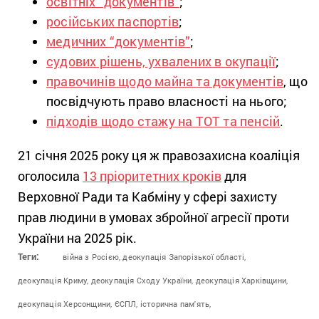
освітніх “документів”
;
російських паспортів
;
медичних “документів”
;
судових рішень, ухвалених в окупації
;
правочинів щодо майна та документів
, що
посвідчують право власності на нього;
підходів щодо стажу на ТОТ та пенсій
.
21 січня 2025 року ця ж правозахисна коаліція
оголосила
13 пріоритетних кроків
для
Верховної Ради та Кабміну у сфері захисту
прав людини в умовах збройної агресії проти
України на 2025 рік.
Теги:
війна з Росією,
деокупація Запорізької області,
деокупація Криму,
деокупація Сходу України,
деокупація Харківщини,
деокупація Херсонщини,
ЄСПЛ,
історична пам'ять,