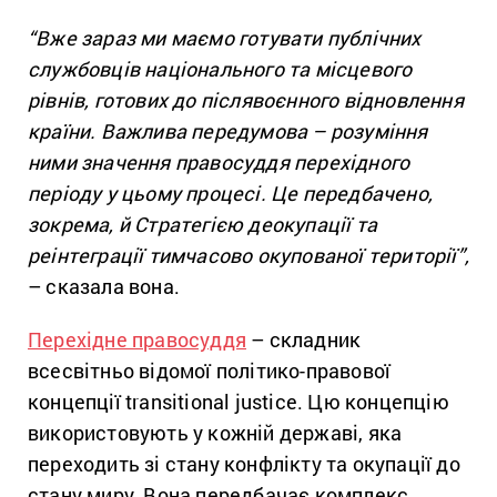
“Вже зараз ми маємо готувати публічних
службовців національного та місцевого
рівнів, готових до післявоєнного відновлення
країни. Важлива передумова – розуміння
ними значення правосуддя перехідного
періоду у цьому процесі. Це передбачено,
зокрема, й Стратегією деокупації та
реінтеграції тимчасово окупованої території”,
– сказала вона.
Перехідне правосуддя
– складник
всесвітньо відомої політико-правової
концепції transitional justice. Цю концепцію
використовують у кожній державі, яка
переходить зі стану конфлікту та окупації до
стану миру. Вона передбачає комплекс