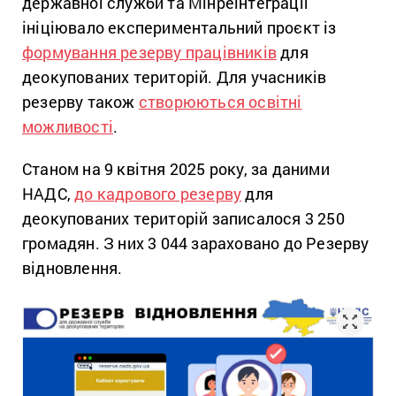
державної служби та Мінреінтеграції
ініціювало експериментальний проєкт із
формування резерву працівників
для
деокупованих територій. Для учасників
резерву також
створюються освітні
можливості
.
Станом на 9 квітня 2025 року, за даними
НАДС,
до кадрового резерву
для
деокупованих територій записалося 3 250
громадян. З них 3 044 зараховано до Резерву
відновлення.