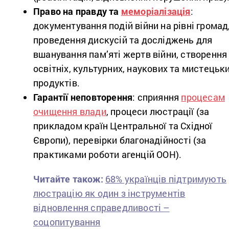
Право на правду та
меморіалізація
:
документування подій війни на рівні громад
проведення дискусій та досліджень для
вшанування пам’яті жертв війни, створення
освітніх, культурних, наукових та мистецьк
продуктів.
Гарантії неповторення
: сприяння
процесам
очищення влади
, процеси люстрації (за
прикладом країн Центральної та Східної
Європи), перевірки благонадійності (за
практиками роботи агенцій ООН).
Читайте також:
68% українців підтримують
люстрацію як один з інструментів
відновлення справедливості –
соцопитування