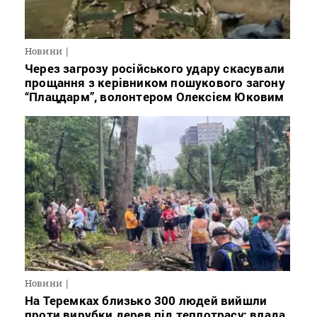
Новини
Через загрозу російського удару скасували
прощання з керівником пошукового загону
“Плацдарм”, волонтером Олексієм Юковим
Новини
На Теремках близько 300 людей вийшли
проти вирубки дерев під теплотрасу: влада