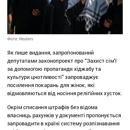
Фото: Reuters
Як пише видання, запропонований
депутатами законопроект про “Захист сім’ї
за допомогою пропаганди хіджабу та
культури цнотливості” запроваджує
посилення покарань для жінок, які
відмовляються від носіння релігійних хусток.
Окрім списання штрафів без відома
власниць рахунків у документі пропонується
запровадити в країні систему розпізнавання