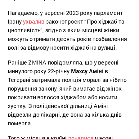
Нагадаємо, у вересні 2023 року парламент
Ірану
ухвалив
законопроєкт “Про хіджаб та
цнотливість”, згідно з яким місцеві жінки
можуть отримати десять років позбавлення
волі за відмову носити хіджаб на вулиці.
Раніше ZMINA повідомляла, що у вересні
минулого року 22-річну
Махсу Аміні
в
Тегерані затримала поліція моралі за нібито
порушення закону, який вимагає від жінок
покривати волосся хіджабом або носити
хустку. З поліцейської дільниці Аміні
відвезли до лікарні, де вона за кілька днів
померла.
Того ж місяця в країні
почалися
масові