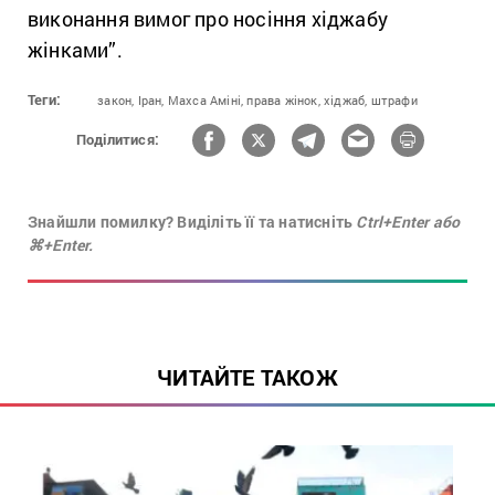
виконання вимог про носіння хіджабу
жінками”.
Теги:
закон,
Іран,
Махса Аміні,
права жінок,
хіджаб,
штрафи
Поділитися:
Знайшли помилку? Виділіть її та натисніть
Ctrl+Enter або
⌘+Enter.
ЧИТАЙТЕ ТАКОЖ