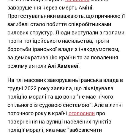
заворушення через смерть Аміні.
Протестувальники вважають, що причиною її
загибелі стало побиття співробітниками
силових структур. Люди виступали з гаслами
проти поліцейського насильства, проти
боротьби іранської влади з інакодумством,
за демократизацію країни та за повалення
режиму аятоли
Алі Хаменеї
.
На тлі масових заворушень іранська влада в
грудні 2022 року заявила, що ліквідувала
поліцію моралі та що вона “не має нічого
спільного із судовою системою”. Але в липні
поточного року в країні
оголосили
про
повернення на вулиці населених пунктів
поліції моралі, яка має “забезпечити