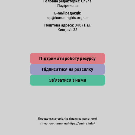
Головна редакторка:
Ольга
Падірякова
E-mail редакції:
op@humanrights.org.ua
Поштова
адреса:
04071, м.
Київ, а/с 33
Підтримати роботу ресурсу
Підписатися на розсилку
Зв’язатися з нами
Передрук матеріалів тільки за наявності
гіперпосилання на https://zmina.info/