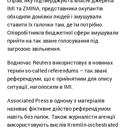
справ, яку підтверджують власні джерела
ІМІ та ZMINA, представники окупантів
обходили домівки людей і змушували
ставити їх галочки там, де їм потрібно.
Співробітників бюджетної сфери змушували
прийти на так зване голосування під
загрозою звільнення.
Водночас Reuters використовує в новинах
термін so-called referendums – так звані
референдуми, що є прийнятним для опису
ситуації, наголосили в ІМІ.
Associated Press в одному з матеріалів
називає фіктивне дійство референдумом
навіть без лапок. Також журналісти агенції
використовують вислів Kremlin-orchestrated