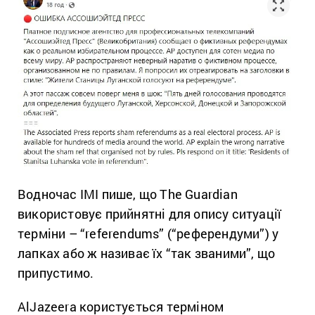
Водночас ІМІ пише, що The Guardian
використовує прийнятні для опису ситуації
терміни – “referendums” (“референдуми”) у
лапках або ж називає їх “так званими”, що
припустимо.
AlJazeera користується терміном