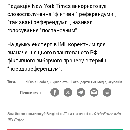
Редакція New York Times використовує
словосполучення “фіктивні” референдуми”,
“так звані референдуми”, називає
голосування “постановним”.
На думку експертів ІМІ, коректним для
визначення цього влаштованого РФ
фіктивного виборчого процесу є термін
“псевдореферендум”.
Теги:
війна з Росією,
журналістські стандарти,
ІМІ,
медіа,
окупація
Поділитися:
Знайшли помилку? Виділіть її та натисніть
Ctrl+Enter або
⌘+Enter.