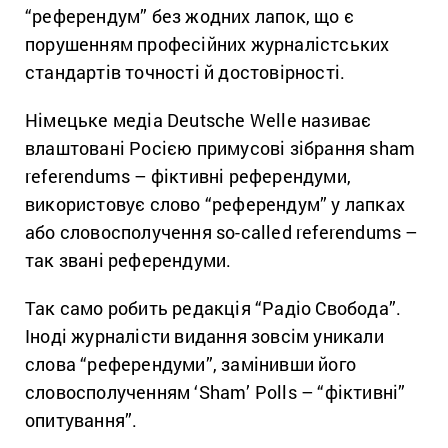
“референдум” без жодних лапок, що є
порушенням професійних журналістських
стандартів точності й достовірності.
Німецьке медіа Deutsche Welle називає
влаштовані Росією примусові зібрання sham
referendums – фіктивні референдуми,
використовує слово “референдум” у лапках
або словосполучення so-called referendums –
так звані референдуми.
Так само робить редакція “Радіо Свобода”.
Іноді журналісти видання зовсім уникали
слова “референдуми”, замінивши його
словосполученням ‘Sham’ Polls – “фіктивні”
опитування”.