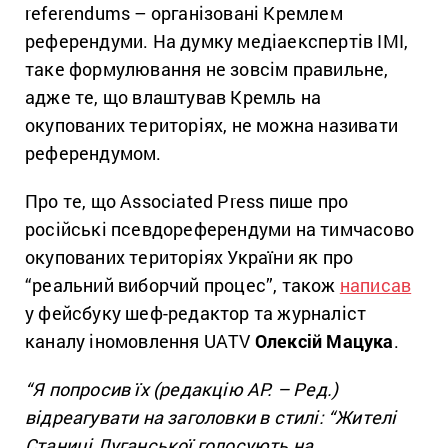
referendums – організовані Кремлем
референдуми. На думку медіаекспертів ІМІ,
таке формулювання не зовсім правильне,
адже те, що влаштував Кремль на
окупованих територіях, не можна називати
референдумом.
Про те, що Associated Press пише про
російські псевдореферендуми на тимчасово
окупованих територіях України як про
“реальний виборчий процес”, також
написав
у фейсбуку шеф-редактор та журналіст
каналу іномовлення UATV
Олексій Мацука
.
“
Я попросив їх (редакцію AP. – Ред.)
відреагувати на заголовки в стилі: “Жителі
Станиці Луганської голосують на