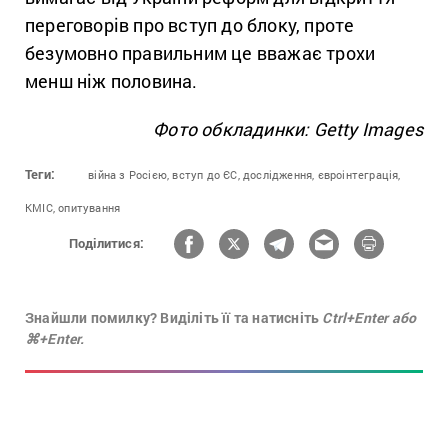
переговорів про вступ до блоку, проте
безумовно правильним це вважає трохи
менш ніж половина.
Фото обкладинки: Getty Images
Теги:
війна з Росією,
вступ до ЄС,
дослідження,
євроінтеграція,
КМІС,
опитування
Поділитися:
Знайшли помилку? Виділіть її та натисніть
Ctrl+Enter або
⌘+Enter.