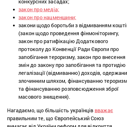
конкурсних засадах;
закон про медіа;
закон про нацменшини;
закони щодо боротьби з відмиванням кошті
(закон щодо проведення фінмоніторингу,
закон про ратифікацію Додаткового
протоколу до Конвенції Ради Європи про
запобігання тероризму, закон про внесення
змін до закону про запобігання та протидію
легалізації (відмиванню) доходів, одержан
злочинним шляхом, фінансуванню терориз
та фінансуванню розповсюдження зброї
масового знищення).
Нагадаємо, що більшість українців
вважає
правильним те, що Європейський Союз
вимагає від України реформ для відкриття