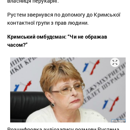
власниця перукарні.
Рустем звернувся по допомогу до Кримської
контактної групи з прав людини.
Кримський омбудсман: “Чи не ображав
часом?”
Розшифровка аудіозапису розмови Рустема