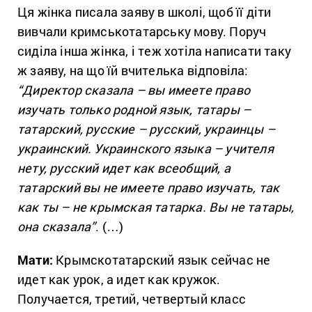
Ця жінка писала заяву в школі, щоб її діти
вивчали кримськотатарську мову. Поруч
сиділа інша жінка, і теж хотіла написати таку
ж заяву, на що їй вчителька відповіла:
“Директор сказала – вы имеете право
изучать только родной язык, татары –
татарский, русские – русский, украинцы –
украинский. Украинского языка – учителя
нету, русский идет как всеобщий, а
татарский вы не имеете право изучать, так
как ты – не крымская татарка. Вы не татары,
она сказала”
. (…)
Мати:
Крымскотатарский язык сейчас не
идет как урок, а идет как кружок.
Получается, третий, четвертый класс