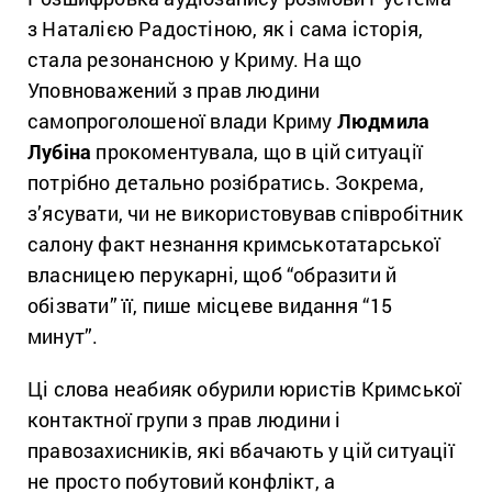
з Наталією Радостіною, як і сама історія,
стала резонансною у Криму. На що
Уповноважений з прав людини
самопроголошеної влади Криму
Людмила
Лубіна
прокоментувала, що в цій ситуації
потрібно детально розібратись. Зокрема,
з’ясувати, чи не використовував співробітник
салону факт незнання кримськотатарської
власницею перукарні, щоб “образити й
обізвати” її, пише місцеве видання “15
минут”.
Ці слова неабияк обурили юристів Кримської
контактної групи з прав людини і
правозахисників, які вбачають у цій ситуації
не просто побутовий конфлікт, а