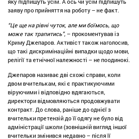
яку підпишуть усім. А ось чи усім підпишуть
заяву про прийняття на роботу – не факт.
“Це ще на рівні чуток, але ми боїмось, що
може так трапитись”
, – прокоментував із
Криму Джепаров. Активіст також наголосив,
що такі дискримінаційні випадки щодо мови,
релігії та етнічної належності – не поодинокі.
Джепаров називає дві схожі справи, коли
двом вчителькам, які є практикуючими
віруючими і відповідно вдягаються,
директори відмовляються продовжувати
контракт. До слова, раніше до однієї з
вчительки претензій до її одягу не було від
адміністрації школи (зовнішній вигляд іншої
вчительки змінився недавно – після її