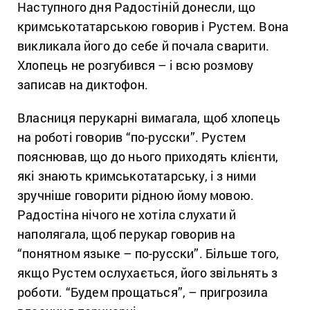
Наступного дня Радостіній донесли, що
кримськотатарською говорив і Рустем. Вона
викликала його до себе й почала сварити.
Хлопець не розгубився – і всю розмову
записав на диктофон.
Власниця перукарні вимагала, щоб хлопець
на роботі говорив “по-русски”. Рустем
пояснював, що до нього приходять клієнти,
які знають кримськотатарську, і з ними
зручніше говорити рідною йому мовою.
Радостіна нічого не хотіла слухати й
наполягала, щоб перукар говорив на
“понятном языке – по-русски”. Більше того,
якщо Рустем ослухається, його звільнять з
роботи. “Будем прощаться”, – пригрозила