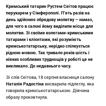
Кримський татарин Рустем Сеітов працює
перукарем у Сімферополі. П’ять разів на
день здійснює обрядову молитву – намаз,
для чого в салоні йому виділили місце для
молитви. Зі своїми колегами-кримськими
татарами і клієнтами, які розуміють
кримськотатарську, нерідко спілкується
рідною мовою. Так тривало років шість і
ніяких особливих труднощів у роботі це не
викликало. До недавнього часу.
Зі слів Сеітова, 18 серпня власниця салону
Наталія Радостіна
висварила підлеглу, яка
говорила кримськотатарською. Дівчина
образу проковтнула.