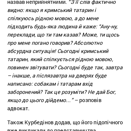
назвав неприйнятними.
“З її слів фактично
видно: якщо я кримський татарин і
спілкуюсь рідною мовою, а до мене
підходить будь-яка людина й каже: “Ану-ну,
переклади, що ти там казав? Може, ти щось
про мене погано говорив? Абсолютно
абсурдна ситуація! Сьогодні кримський
татарин, який спілкується рідною мовою,
повинен звітувати? Сьогодні буде так, завтра
– інакше, а післязавтра на дверях буде
написано: собакам і татарам вхід
заборонений? Так це розуміти? Не дай Бог,
якщо до цього дійдемо…”
– розповів
адвокат.
Також Курбедінов додав, що його підопічного
вже викликали до представництва