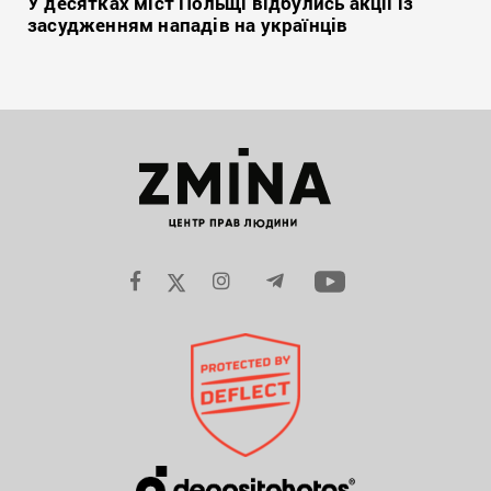
У десятках міст Польщі відбулись акції із
засудженням нападів на українців