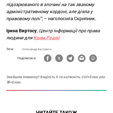
підозрюваного в злочині на так званому
адміністративному кордоні, але діяла у
правовому полі”
, – наголосила Скрипник.
Ірина Виртосу
,
Центр інформації про права
людини для
Крим.Реалії
Теги:
Олександр Бастрикін
Поділитися:
Знайшли помилку? Виділіть її та натисніть
Ctrl+Enter або
⌘+Enter.
ЧИТАЙТЕ ТАКОЖ