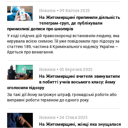
-
Новини
09 Квітня 2025
На Житомирщині припинили діяльність
телеграм-груп, де публікували
принизливі дописи про школярів
У ході слідчих дій правоохоронці встановили людину, яка
керувала всією схемою. Їй уже повідомили про підозру за
статтею 189, частина 4 Кримінального кодексу України –
йдеться про вимагання.
-
Новини
05 Березня 2025
На Житомирщині вчителя звинуватили
в побитті учнів восьмого класу: йому
оголосили підозру
За такі дії йому загрожує штраф, громадські роботи або
виправні роботи терміном до одного року.
-
Новини
24 Січня 2025
На Житомирщині, жінці яка знущалася