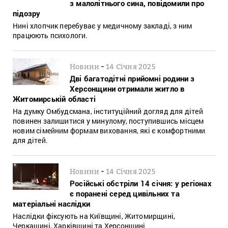
з малолітнього сина, повідомили про
підозру
Нині хлопчик перебуває у медичному закладі, з ним
працюють психологи.
-
Новини
14 Січня 2025
Дві багатодітні прийомні родини з
Херсонщини отримали житло в
Житомирській області
На думку Омбудсмана, інституційний догляд для дітей
повинен залишитися у минулому, поступившись місцем
новим сімейним формам виховання, які є комфортними
для дітей.
-
Новини
14 Січня 2025
Російські обстріли 14 січня: у регіонах
є поранені серед цивільних та
матеріальні наслідки
Наслідки фіксують на Київщині, Житомирщині,
Черкащині, Харківщині та Херсонщині