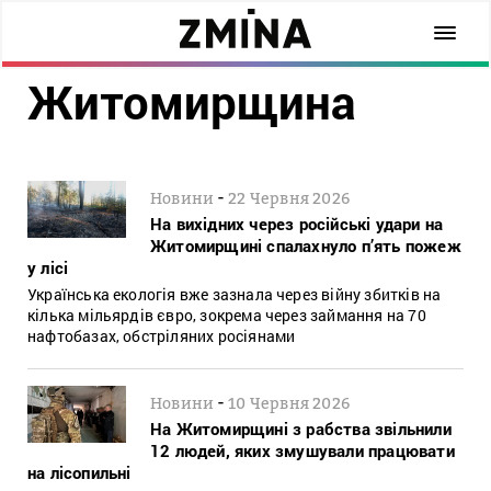
Житомирщина
-
Новини
22 Червня 2026
На вихідних через російські удари на
Житомирщині спалахнуло п’ять пожеж
у лісі
Українська екологія вже зазнала через війну збитків на
кілька мільярдів євро, зокрема через займання на 70
нафтобазах, обстріляних росіянами
-
Новини
10 Червня 2026
На Житомирщині з рабства звільнили
12 людей, яких змушували працювати
на лісопильні