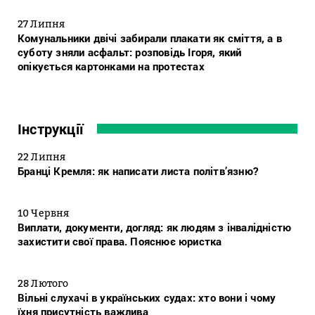
27 Липня
Комунальники двічі забирали плакати як сміття, а в
суботу зняли асфальт: розповідь Ігоря, який
опікується картонками на протестах
Інструкції
22 Липня
Бранці Кремля: як написати листа політв’язню?
10 Червня
Виплати, документи, догляд: як людям з інвалідністю
захистити свої права. Пояснює юристка
28 Лютого
Вільні слухачі в українських судах: хто вони і чому
їхня присутність важлива