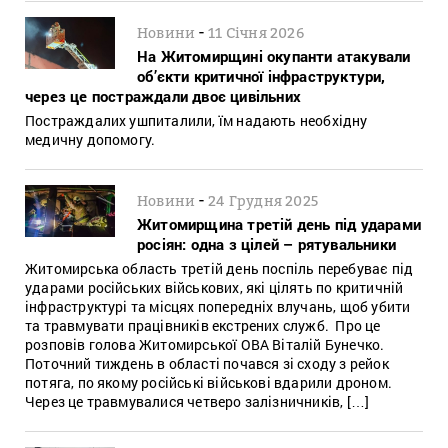
-
Новини
11 Січня 2026
На Житомирщині окупанти атакували
об’єкти критичної інфраструктури,
через це постраждали двоє цивільних
Постраждалих ушпиталили, їм надають необхідну
медичну допомогу.
-
Новини
24 Грудня 2025
Житомирщина третій день під ударами
росіян: одна з цілей – рятувальники
Житомирська область третій день поспіль перебуває під
ударами російських військових, які цілять по критичній
інфраструктурі та місцях попередніх влучань, щоб убити
та травмувати працівників екстрених служб. Про це
розповів голова Житомирської ОВА Віталій Бунечко.
Поточний тиждень в області почався зі сходу з рейок
потяга, по якому російські військові вдарили дроном.
Через це травмувалися четверо залізничників, […]