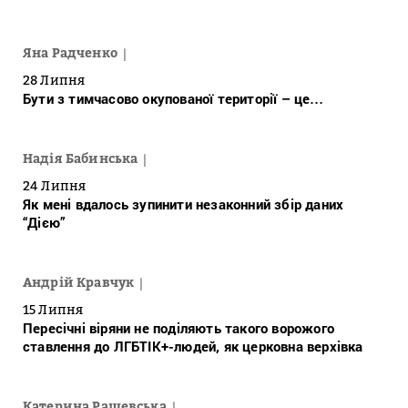
Яна Радченко
28 Липня
Бути з тимчасово окупованої території – це…
Надія Бабинська
24 Липня
Як мені вдалось зупинити незаконний збір даних
“Дією”
Андрій Кравчук
15 Липня
Пересічні віряни не поділяють такого ворожого
ставлення до ЛГБТІК+-людей, як церковна верхівка
Катерина Рашевська