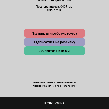
op@humanrights.org.ua
Поштова
адреса:
04071, м.
Київ, а/с 33
Підтримати роботу ресурсу
Підписатися на розсилку
Зв’язатися з нами
Передрук матеріалів тільки за наявності
гіперпосилання на https://zmina.info/
© 2026 ZMINA