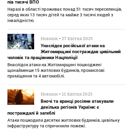
пів тисячі ВПО
Наразі в області проживає понад 51 тисяч переселенців,
серед яких 13 тисяч дітей та майже 3 тисячі людей з
інвалідністю.
-
Новини
27 Квітня 2025
Унаслідок російської атаки на
Житомирщині постраждав цивільний
чоловік та працівники Нацполіції
Внаслідок атаки на Житомирщині пошкоджені
щонайменше 15 житлових будинків, промислові
приміщення та 4 автомобілі.
-
Новини
11 Квітня 2025
Вночі та вранці росіяни атакували
декілька регіонів України: є
постраждалі й загиблі
Атаки пошкодили десятки житлових будинків, цивільну
інфраструктуру та спричинили пожежі.