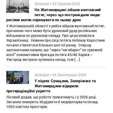
-
Новини
22 Грудня 2025
На Житомирщині зійшов вантажний
потяг, через що постраждали люди:
росіяни могли спрямувати по ньому дрон
У Житомирській області з рейок зійшов вантажний потяг,
причиною чого може бути дроновий удар російських
військових по рухомому складу. Про це розповіли в
Укрзалізниці. Новини про схід потяга поблизу Коростеня
почали з’являтися близько шостої ранку. Спершу
залізничники казали, що “через “негабарит” по суміжній
колії” локомотивна бригада потяга 45/46 Харків –
Ужгород екстрено зупинила склад, тож […]
-
Новини
01 Листопада 2025
У ліцеях Сумщини, Запоріжжя та
Житомирщини відкрили
протирадіаційні укриття
Лісовий додав, що роботи триватимуть і у 2026 році.
Загалом планують збудувати й модернізувати понад
1500 освітніх просторів.