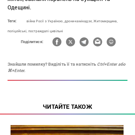
Одещині.
Теги:
війна Росії з Україною,
дрони-камікадзе,
Житомирщина,
поліцейські,
постраждалі цивільні
Поділитися:
Знайшли помилку? Виділіть її та натисніть
Ctrl+Enter або
⌘+Enter.
ЧИТАЙТЕ ТАКОЖ