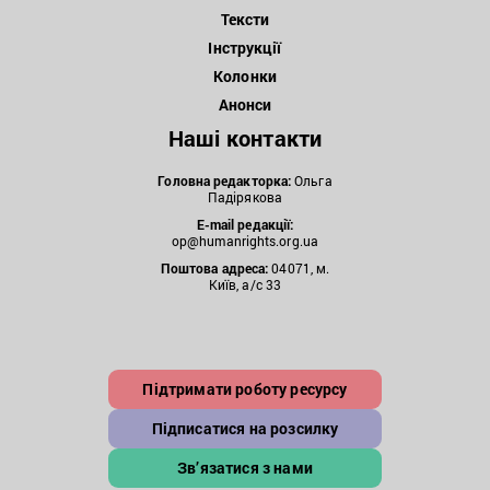
Тексти
Інструкції
Колонки
Анонси
Наші контакти
Головна редакторка:
Ольга
Падірякова
E-mail редакції:
op@humanrights.org.ua
Поштова
адреса:
04071, м.
Київ, а/с 33
Підтримати роботу ресурсу
Підписатися на розсилку
Зв’язатися з нами