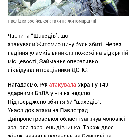
Наслідки російської атаки на Житомирщині
Частина “Шахедів”, що
атакували Житомирщину були збиті. Через
падіння уламків виникли пожежі на відкритій
місцевості, Займання оперативно
ліквідували працівники ДСНС.
Нагадаємо, РФ
атакувала
Україну 149
ударними БпЛА у ніч на неділю.
Підтверджено збиття 57 “шахедів”.
Унаслідок атаки на Павлоград
Дніпропетровської області загинув чоловік і
зазнала поранень дівчинка. Також двоє
жінок, зазнали поранень на Сумщині та