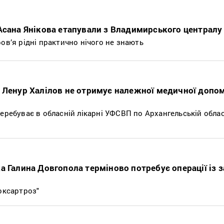
Асана Янікова етапували з Владимирського централу 
ов’я рідні практично нічого не знають
 Ленур Халілов не отримує належної медичної допом
еребуває в обласній лікарні УФСВП по Архангельській област
а Галина Довгопола терміново потребує операції із 
оксартроз"