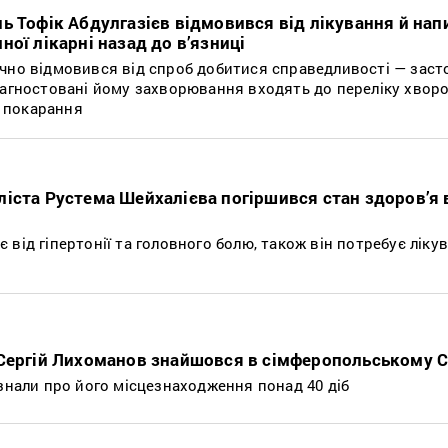
ь Тофік Абдулгазієв відмовився від лікування й нап
ої лікарні назад до в’язниці
чно відмовився від спроб добитися справедливості — зас
іагностовані йому захворювання входять до переліку хворо
 покарання
іста Рустема Шейхалієва погіршився стан здоров’я 
від гіпертонії та головного болю, також він потребує ліку
 Сергій Лихоманов знайшовся в сімферопольському 
 знали про його місцезнаходження понад 40 діб