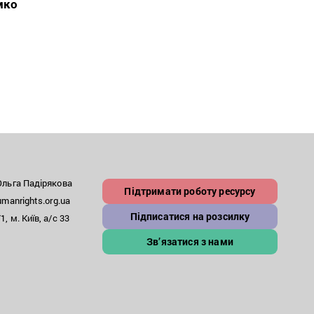
мко
льга Падірякова
Підтримати роботу ресурсу
anrights.org.ua
Підписатися на розсилку
, м. Київ, а/с 33
Зв’язатися з нами