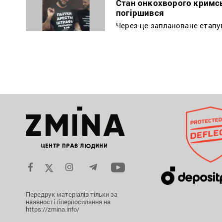
Стан онкохворого кримсь
погіршився
Через це заплановане етапув
Передрук матеріалів тільки за
наявності гіперпосилання на
https://zmina.info/