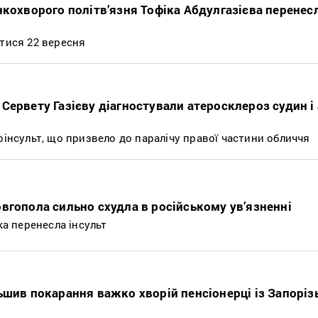
нкохворого політв’язня Тофіка Абдулгазієва перенес
утися 22 вересня
Сервету Газієву діагностували атеросклероз судин і
оінсульт, що призвело до паралічу правої частини обличчя
вгопола сильно схудла в російському ув’язненні
ка перенесла інсульт
ьшив покарання важко хворій пенсіонерці із Запоріз