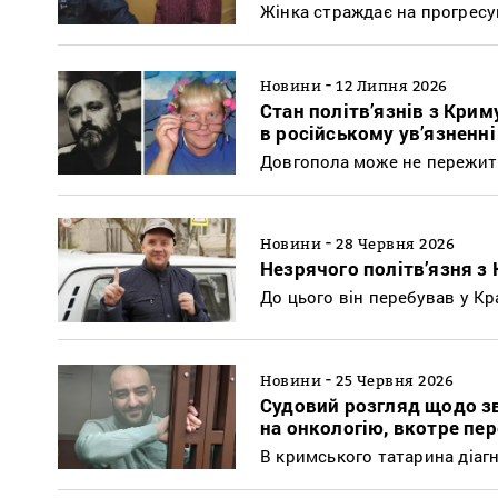
Жінка страждає на прогрес
-
Новини
12 Липня 2026
Стан політв’язнів з Крим
в російському ув’язненні
Довгопола може не пережити
-
Новини
28 Червня 2026
Незрячого політв’язня з
До цього він перебував у Кр
-
Новини
25 Червня 2026
Судовий розгляд щодо зв
на онкологію, вкотре пе
В кримського татарина діаг