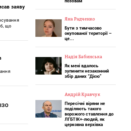
позовам
исав заяву
Яна Радченко
тосування
б, що
Бути з тимчасово
окупованої території –
це…
Надія Бабинська
в
Як мені вдалось
зупинити незаконний
вання
збір даних “Дією”
Андрій Кравчук
Пересічні віряни не
СІЗО
поділяють такого
ворожого ставлення до
ЛГБТІК+-людей, як
церковна верхівка