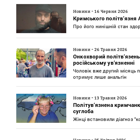
-
Новини
16 Червня 2026
Кримського політв’язня 
Про його нинішній стан здор
-
Новини
26 Травня 2026
Онкохворий політв’язень
російському ув’язненні
Чоловік вже другий місяць п
отримує лише анальгін
-
Новини
13 Травня 2026
Політув’язнена кримчанк
суглоба
Жінці встановили діагноз "к
-
Новини
25 Квітня 2026