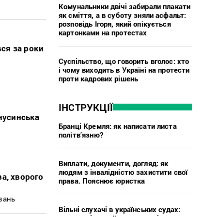
Комунальники двічі забирали плакати
як сміття, а в суботу зняли асфальт:
розповідь Ігоря, який опікується
картонками на протестах
вся за роки
Суспільство, що говорить вголос: хто
і чому виходить в Україні на протести
проти кадрових рішень
ІНСТРУКЦІЇ
інусинська
Бранці Кремля: як написати листа
і
політв’язню?
Виплати, документи, догляд: як
людям з інвалідністю захистити свої
а, хворого
права. Пояснює юристка
вань
Вільні слухачі в українських судах: