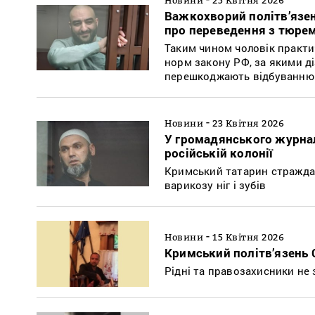
Важкохворий політв’язен
про переведення з тюремн
Таким чином чоловік практи
норм закону РФ, за якими д
перешкоджають відбуванню
-
Новини
23 Квітня 2026
У громадянського журнал
російській колонії
Кримський татарин страждає 
варикозу ніг і зубів
-
Новини
15 Квітня 2026
Кримський політв’язень
Рідні та правозахисники не