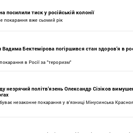
іна посилили тиск у російській колонії
не покарання вже сьомий рік
я Вадима Бектемірова погіршився стан здоров’я в ро
покарання в Росії за "тероризм"
ду незрячий політв’язень Олександр Сізіков вимуше
огах
уває незаконне покарання у в'язниці Мінусинська Красно