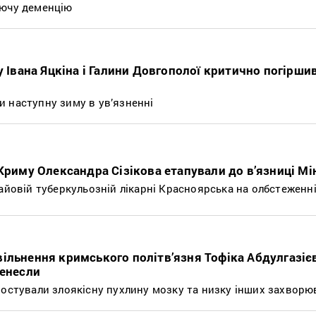
уючу деменцію
у Івана Яцкіна і Галини Довгополої критично погірши
 наступну зиму в ув’язненні
 Криму Олександра Сізікова етапували до в’язниці М
айовій туберкульозній лікарні Красноярська на олбстеженн
ільнення кримського політв’язня Тофіка Абдулгазієв
ренесли
ностували злоякісну пухлину мозку та низку інших захворю