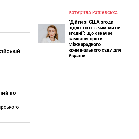
Катерина Рашевська
“Дійти зі США згоди
щодо того, з чим ми не
згодні”: що означає
кампанія проти
Міжнародного
кримінального суду для
сійській
України
ний по
ярського