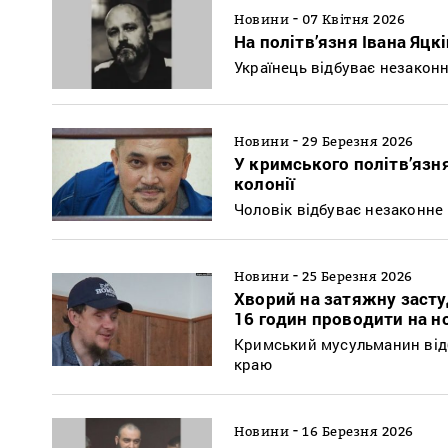
-
Новини
07 Квітня 2026
На політв’язня Івана Яцк
Українець відбуває незакон
-
Новини
29 Березня 2026
У кримського політв’язн
колонії
Чоловік відбуває незаконне 
-
Новини
25 Березня 2026
Хворий на затяжну засту
16 годин проводити на н
Кримський мусульманин відб
краю
-
Новини
16 Березня 2026