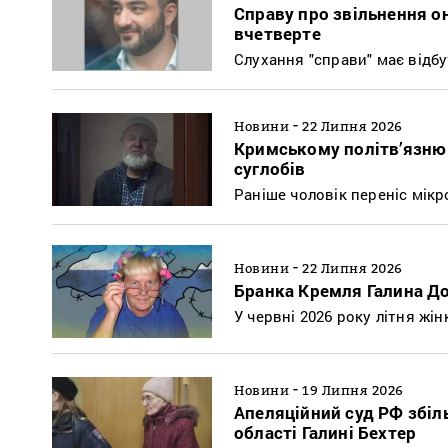
Справу про звільнення о
вчетверте
Слухання "справи" має відб
-
Новини
22 Липня 2026
Кримському політв’язню 
суглобів
Раніше чоловік переніс мікр
-
Новини
22 Липня 2026
Бранка Кремля Галина До
У червні 2026 року літня жін
-
Новини
19 Липня 2026
Апеляційний суд РФ збіл
області Галині Бехтер