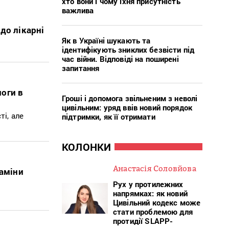
хто вони і чому їхня присутність
важлива
до лікарні
Як в Україні шукають та
ідентифікують зниклих безвісти під
час війни. Відповіді на поширені
запитання
оги в
Гроші і допомога звільненим з неволі
цивільним: уряд ввів новий порядок
і, але
підтримки, як її отримати
КОЛОНКИ
Анастасія Соловйова
заміни
Рух у протилежних
напрямках: як новий
Цивільний кодекс може
стати проблемою для
протидії SLAPP-