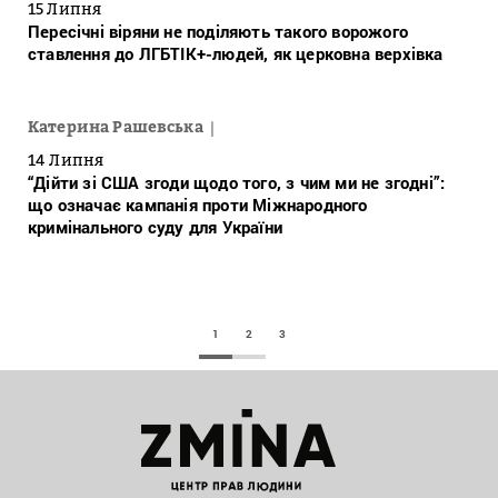
15 Липня
Пересічні віряни не поділяють такого ворожого
ставлення до ЛГБТІК+-людей, як церковна верхівка
Катерина Рашевська
14 Липня
“Дійти зі США згоди щодо того, з чим ми не згодні”:
що означає кампанія проти Міжнародного
кримінального суду для України
1
2
3