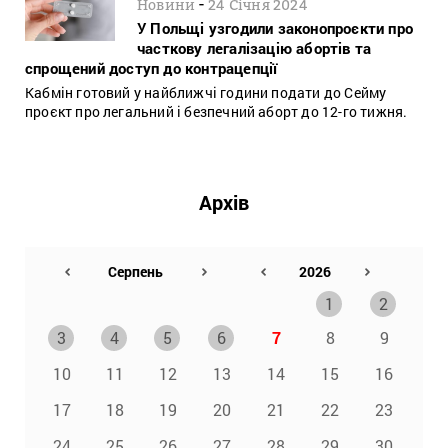
-
Новини
24 Січня 2024
У Польщі узгодили законопроєкти про
часткову легалізацію абортів та
спрощений доступ до контрацепції
Кабмін готовий у найближчі години подати до Сейму
проєкт про легальний і безпечний аборт до 12-го тижня.
Архів
1
2
3
4
5
6
7
8
9
10
11
12
13
14
15
16
17
18
19
20
21
22
23
24
25
26
27
28
29
30