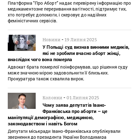
Платформа "Про Аборт" надає перевірену інформацію про
медикаментозне переривання вагітності, підтримує тих,
хто потребує допомоги, і скеровує до надійних
феміністичних сервісів.
-
Новини
19 Липня 2025
У Польщі суд визнав винними медиків,
які не зробили вчасно аборт жінці,
внаслідок чого вона померла
Адвокат брата померлої поінформував, що рішення суду
може значною мірою задовольнити її близьких.
Прокуратура також схвалила вирок.
-
Колонки
01 Липня 2025
Чому заява депутатів Івано-
Франківська про аборти – це
маніпуляції демографією, медициною,
законодавством і навіть Богом
Депутати міськради Івано-Франківська опублікували
звернення до президента України Володимира