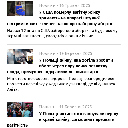
-
Новини
16 Травня 2025
У США померлу вагітну жінку
тримають на апараті штучної
підтримки життя через закон про заборону абортів
Наразі 12 штатів США заборонили аборти на будь-якому
терміні вагітності. Джорджія є одним із них.
-
Новини
19 Березня 2025
У Польщі жінку, яка хотіла зробити
аборт через порушення розвитку
плода, примусово відправили до психлікарні
Міністерство охорони здоров’я Польщі розпорядилося
провести перевірку у медичному закладі, де лікувалася
Аніта.
-
Новини
11 Березня 2025
У Польщі активістки заснували першу
в країні клініку, де можна перервати
вагітність