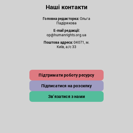
Наші контакти
Головна редакторка:
Ольга
Падірякова
E-mail редакції:
op@humanrights.org.ua
Поштова
адреса:
04071, м.
Київ, а/с 33
Підтримати роботу ресурсу
Підписатися на розсилку
Зв’язатися з нами