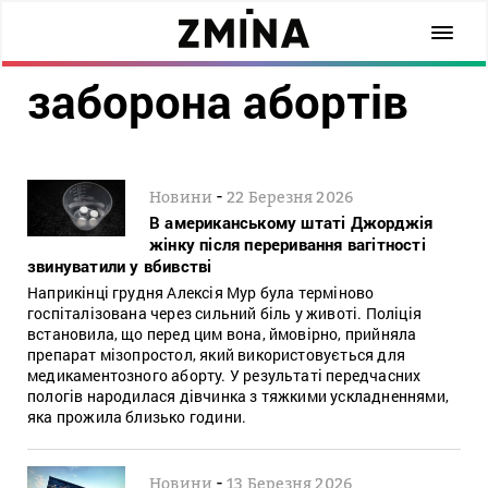
заборона абортів
-
Новини
22 Березня 2026
В американському штаті Джорджія
жінку після переривання вагітності
звинуватили у вбивстві
Наприкінці грудня Алексія Мур була терміново
госпіталізована через сильний біль у животі. Поліція
встановила, що перед цим вона, ймовірно, прийняла
препарат мізопростол, який використовується для
медикаментозного аборту. У результаті передчасних
пологів народилася дівчинка з тяжкими ускладненнями,
яка прожила близько години.
-
Новини
13 Березня 2026