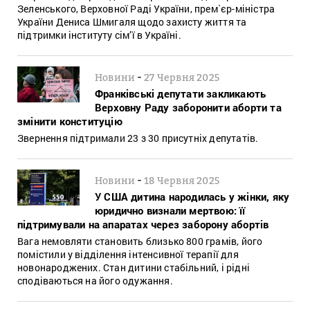
Зеленського, Верховної Раді України, прем`єр-міністра
України Дениса Шмигаля щодо захисту життя та
підтримки інституту сім’ї в Україні.
-
Новини
27 Червня 2025
Франківські депутати закликають
Верховну Раду заборонити аборти та
змінити конституцію
Звернення підтримали 23 з 30 присутніх депутатів.
-
Новини
18 Червня 2025
У США дитина народилась у жінки, яку
юридично визнали мертвою: її
підтримували на апаратах через заборону абортів
Вага немовляти становить близько 800 грамів, його
помістили у відділення інтенсивної терапії для
новонароджених. Стан дитини стабільний, і рідні
сподіваються на його одужання.