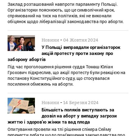
Заклад розташований навпроти парламенту Польщі.
Організаторки пояснюють, що це символічний крок,
спрямований на тиск на політиків, які не виконали
обіцянок щодо лібералізації законодавства про аборти.
-
Новини
04 Жовтня 2024
У Польщі виправдали організаторок
акцій протесту проти закону про
заборону абортів
Під час проголошення рішення суддя Томаш Юліан
Грохович підкреслив, що акції протесту були реакцією на
постанову Конституційного суду, що стосувалася
посилення обмежень на аборти.
-
Новини
14 Березня 2024
Більшість поляків виступають за
дозвіл на аборт у випадку загрози
життю і здоров’ю жінки та вад плода
Опитування провели на тлі рішення спікера Сейму
перенести дебати щодо пом’якшення законодавства про