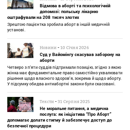
Відмова в аборті та психологічній
допомозі: польську лікарню
оштрафували на 208 тисяч злотих
Зрештою пацієнтка зробила аборт в іншій медичній
установі.
-
Новини
10 Січня 2026
Суд у Вайомінгу скасував заборону на
аборти
Четверо з п’яти суддів підтримали позицію, згідно з якою
жінка має фундаментальне право самостійно ухвалювати
рішення щодо власного здоров’я, зокрема й щодо аборту.
У підсумку обидва антиабортні закони були скасовані.
-
Тексти
31 Серпня 2025
Не моральне питання, а медична
послуга: як ініціатива “Про Аборт”
допомагає долати стигму й забезпечує доступ до
безпечної процедури