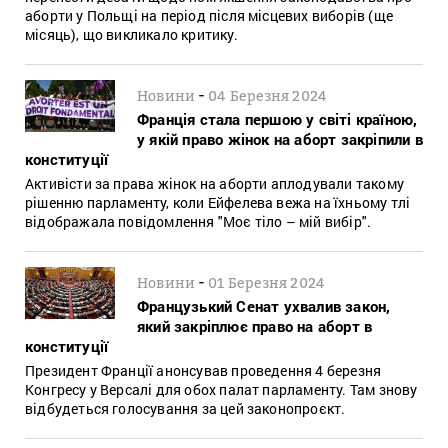
аборти у Польщі на період після місцевих виборів (ще
місяць), що викликало критику.
-
Новини
04 Березня 2024
Франція стала першою у світі країною,
у якій право жінок на аборт закріпили в
конституції
Активісти за права жінок на аборти аплодували такому
рішенню парламенту, коли Ейфелева вежа на їхньому тлі
відображала повідомлення "Моє тіло – мій вибір".
-
Новини
01 Березня 2024
Французький Сенат ухвалив закон,
який закріплює право на аборт в
конституції
Президент Франції анонсував проведення 4 березня
Конгресу у Версалі для обох палат парламенту. Там знову
відбудеться голосування за цей законопроєкт.