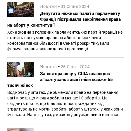
-
Новини
31 Січня 2024
Депутати нижньої палати парламенту
Франції підтримали закріплення права
на аборт у конституції
Хоча жодна з головних парламентських партій Франції не
ставить під сумнів право на аборт, деякі члени
консервативної більшості в Сенаті розкритикували
формулювання законодавчої пропозиції.
-
Новини
26 Січня 2024
За півтора року у США внаслідок
зґвалтувань завагітніли майже 65
тисяч жінок
Водночас у штатах, де обмежили право на переривання
вагітності, щомісяця робили менше 10 абортів. Це
свідчить про те, що більшість постраждалих від
зґвалтувань не могли зробити аборт у штатах, у яких вони
мешкали. Навіть у тих, де закон допускає певні винятки.