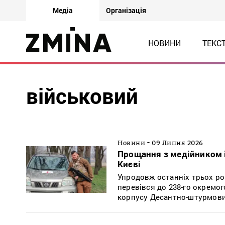
Медіа
Організація
НОВИНИ
ТЕКС
військовий
-
Новини
09 Липня 2026
Прощання з медійником і
Києві
Упродовж останніх трьох рок
перевівся до 238-го окремог
корпусу Десантно-штурмових