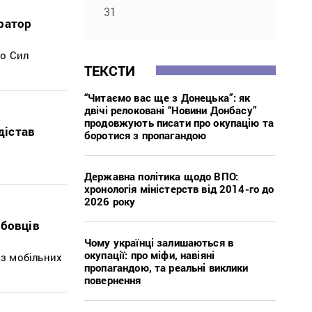
31
ратор
до Сил
ТЕКСТИ
“Читаємо вас ще з Донецька”: як
двічі релоковані “Новини Донбасу”
продовжують писати про окупацію та
дістав
боротися з пропагандою
Державна політика щодо ВПО:
хронологія міністерств від 2014-го до
2026 року
жбовців
Чому українці залишаються в
окупації: про міфи, навіяні
 з мобільних
пропагандою, та реальні виклики
повернення