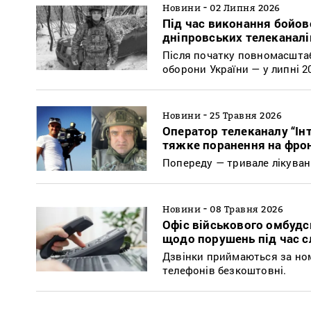
-
Новини
02 Липня 2026
Під час виконання бойов
дніпровських телеканалі
Після початку повномасштаб
оборони України — у липні 2
-
Новини
25 Травня 2026
Оператор телеканалу “Інт
тяжке поранення на фрон
Попереду — тривале лікуванн
-
Новини
08 Травня 2026
Офіс військового омбудс
щодо порушень під час 
Дзвінки приймаються за номе
телефонів безкоштовні.