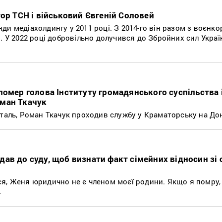
ор ТСН і військовий Євгеній Соловей
и медіахолдингу у 2011 році. З 2014-го він разом з воєнк
. У 2022 році добровільно долучився до Збройних сил Україн
помер голова Інституту громадянського суспільства 
ман Ткачук
италь, Роман Ткачук проходив службу у Краматорську на До
ав до суду, щоб визнати факт сімейних відносин зі 
я, Женя юридично не є членом моєї родини. Якщо я помру, 
.