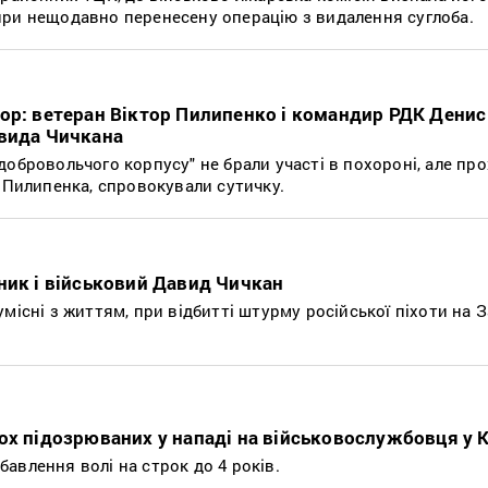
ри нещодавно перенесену операцію з видалення суглоба.
ор: ветеран Віктор Пилипенко і командир РДК Денис 
авида Чичкана
добровольчого корпусу" не брали участі в похороні, але пр
 Пилипенка, спровокували сутичку.
ник і військовий Давид Чичкан
місні з життям, при відбитті штурму російської піхоти на 
ох підозрюваних у нападі на військовослужбовця у 
авлення волі на строк до 4 років.