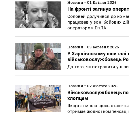
-
Новини
01 Квітня 2026
На фронті загинув операт
Соловей долучився до команд
працював у зоні бойових дій
оператором БпЛА.
-
Новини
03 Березня 2026
У Харківському шпиталі 
військовослужбовець Ро
До того, як потрапити у шп
-
Новини
02 Лютого 2026
Військовослужбовець под
хлопцем
Якщо зі мною щось станетьс
отримає жодної компенсації