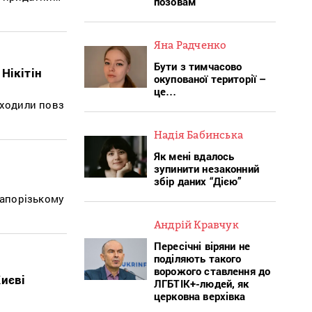
позовам
Яна Радченко
Бути з тимчасово
Нікітін
окупованої території –
це…
оходили повз
Надія Бабинська
Як мені вдалось
зупинити незаконний
збір даних “Дією”
Запорізькому
Андрій Кравчук
Пересічні віряни не
поділяють такого
ворожого ставлення до
Києві
ЛГБТІК+-людей, як
церковна верхівка