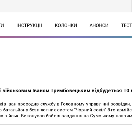
ТИ
ІНСТРУКЦІЇ
КОЛОНКИ
АНОНСИ
ТЕС
 військовим Іваном Трембовецьким відбудеться 10 
ів Іван проходив службу в Головному управлінні розвідки,
о батальйону безпілотних систем "Чорний сокіл" 8-го армій
 військ. Виконував бойові завдання на Сумському напрям