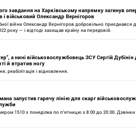
ого завдання на Харківському напрямку загинув опе
в і військовий Олександр Вернігоров
ної війни Олександр Вернігоров добровільно приєднався 
022 року — і відтоді захищав країну на передовій.
ер”, а нині військовослужбовець ЗСУ Сергій Дубінін 
ті й втратив ногу
я, реабілітація і відновлення.
мана запустив гарячу лінію для скарг військовослу
служби
ром 1510 з понеділка по п’ятницю з 8:00 до 20:00. Дзвінки