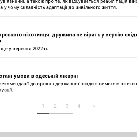
в’язненні, а також про те, як відбувається реабілітація ві
а у чому складність адаптації до цивільного життя.
рського піхотинця: дружина не вірить у версію слід
о
 ще у вересня 2022-го
гані умови в одеській лікарні
рекомендації до органів державної влади з вимогою вжити 
туації.
1
2
3
4
>