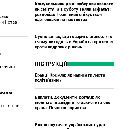
Комунальники двічі забирали плакати
як сміття, а в суботу зняли асфальт:
розповідь Ігоря, який опікується
орами
картонками на протестах
и і став
Суспільство, що говорить вголос: хто
і чому виходить в Україні на протести
проти кадрових рішень
і
ІНСТРУКЦІЇ
неччині.
Бранці Кремля: як написати листа
політв’язню?
своїм
Виплати, документи, догляд: як
людям з інвалідністю захистити свої
то він не
права. Пояснює юристка
Вільні слухачі в українських судах: