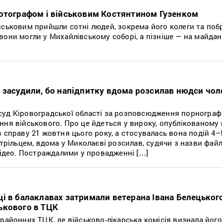
фотографом і військовим Костянтином Гузенком
йськовим прийшли сотні людей, зокрема його колеги та поб
вони могли у Михайлівському соборі, а пізніше — на майдан
 засудили, бо напідпитку вдома розсилав нюдси чол
уд Кіровоградської області за розповсюдження порнографі
ння військового. Про це йдеться у вироку, опублікованому 
справу 21 жовтня цього року, а стосувалась вона подій 4–
стрільцем, вдома у Миколаєві розсилав, судячи з назви файл
відео. Постраждалими у провадженні […]
і в балаклавах затримали ветерана Івана Белецького
ькового в ТЦК
 районних ТЦК, де військово-лікарська комісія визнала йог