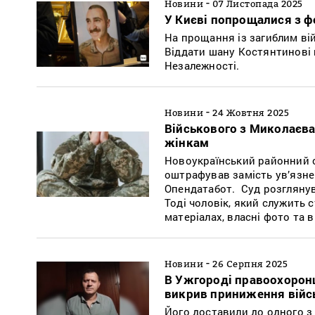
-
Новини
07 Листопада 2025
У Києві попрощалися з 
На прощання із загиблим ві
Віддати шану Костянтинові 
Незалежності.
-
Новини
24 Жовтня 2025
Військового з Миколаєва
жінкам
Новоукраїнський районний с
оштрафував замість ув’язне
Опендатабот. Суд розглянув 
Тоді чоловік, який служить 
матеріалах, власні фото та 
-
Новини
26 Серпня 2025
В Ужгороді правоохоронц
викрив приниження війс
Його доставили до одного з