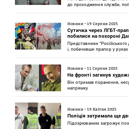
до проходження служби, поп
-
Новини
19 Серпня 2025
Сутичка через ЛГБТ-прап
побилися на похороні Д
Представники "Російського 
і, побачивши прапор у руках
-
Новини
11 Серпня 2025
На фронті загинув худож
Він отримав поранення, несу
напрямку
-
Новини
19 Квітня 2025
Поліція затримала ще дв
Підозрюваним загрожує позб