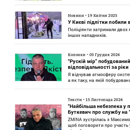
-
Новини
19 Квітня 2025
У Києві підлітки побили
Поліціянти затримали двох 
інших нападників.
-
Колонки
03 Грудня 2024
“Рускій мір” побудований
відповідальності за ріки
Я відчував атмосферу систе
а як таку, на якій побудова
-
Тексти
15 Листопада 2024
“Найбільша небезпека у 
Буткевич про службу на “
ZMINA зустрілась з Максимом
щоб поговорити про участь у