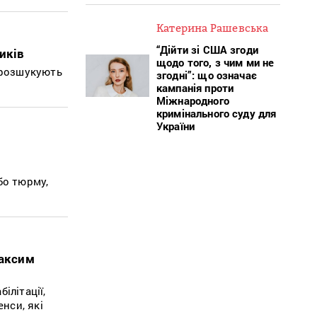
Катерина Рашевська
“Дійти зі США згоди
иків
щодо того, з чим ми не
і розшукують
згодні”: що означає
кампанія проти
Міжнародного
кримінального суду для
України
бо тюрму,
Максим
ілітації,
нси, які