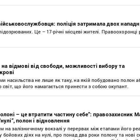
 військовослужбовця: поліція затримала двох нападн
підозрюваних. Це – 17-річні місцеві жителі. Правоохоронц
 на відмові від свободи, можливості вибору та
 крові
ми насильства не лише як таку, на якій побудовано полон а
но світ, що його намагається принести з собою окупант.
полоні – це втратити частину себе”: правозахисник 
нулі”, полон і відновлення
 на залізничному вокзалі у перервах між етапами його реаб
 бойових діях на нулі, про понад два роки полону та нові се