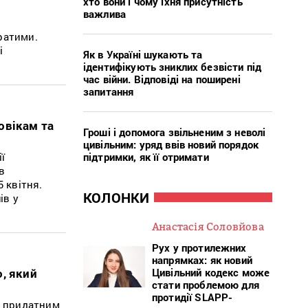
хто вони і чому їхня присутність
важлива
ратими.
і
Як в Україні шукають та
ідентифікують зниклих безвісти під
час війни. Відповіді на поширені
запитання
овікам та
Гроші і допомога звільненим з неволі
цивільним: уряд ввів новий порядок
підтримки, як її отримати
ї
в
5 квітня.
КОЛОНКИ
ів у
Анастасія Соловйова
Рух у протилежних
напрямках: як новий
Цивільний кодекс може
, який
стати проблемою для
протидії SLAPP-
о придатним