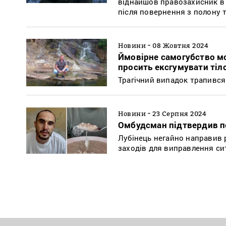
віднайшов правозахисник в у
після повернення з полону т
-
Новини
08 Жовтня 2024
Ймовірне самогубство мо
просить ексгумувати тіл
Трагічний випадок трапився
-
Новини
23 Серпня 2024
Омбудсман підтвердив по
Лубінець негайно направив 
заходів для виправлення си