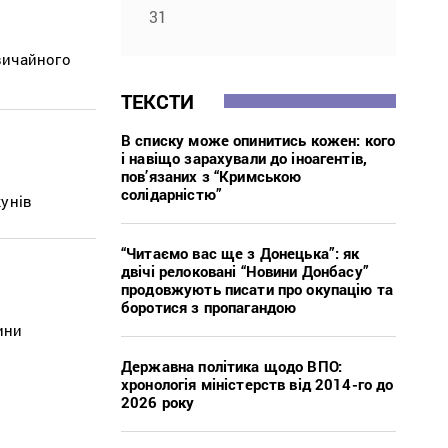
31
вичайного
ТЕКСТИ
В списку може опинитись кожен: кого
і навіщо зарахували до іноагентів,
пов’язаних з “Кримською
солідарністю”
кунів
“Читаємо вас ще з Донецька”: як
двічі релоковані “Новини Донбасу”
продовжують писати про окупацію та
боротися з пропагандою
ини
Державна політика щодо ВПО:
хронологія міністерств від 2014-го до
2026 року