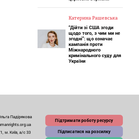
Катерина Рашевська
“Дійти зі США згоди
щодо того, з чим ми не
згодні”: що означає
кампанія проти
Міжнародного
кримінального суду для
України
льга Падірякова
Підтримати роботу ресурсу
anrights.org.ua
Підписатися на розсилку
, м. Київ, а/с 33