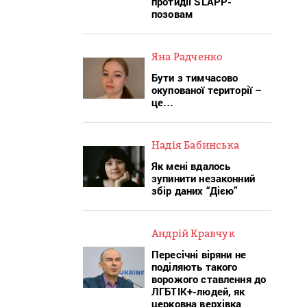
протидії SLAPP-
позовам
Яна Радченко
Бути з тимчасово
окупованої території –
це…
Надія Бабинська
Як мені вдалось
зупинити незаконний
збір даних “Дією”
Андрій Кравчук
Пересічні віряни не
поділяють такого
ворожого ставлення до
ЛГБТІК+-людей, як
церковна верхівка