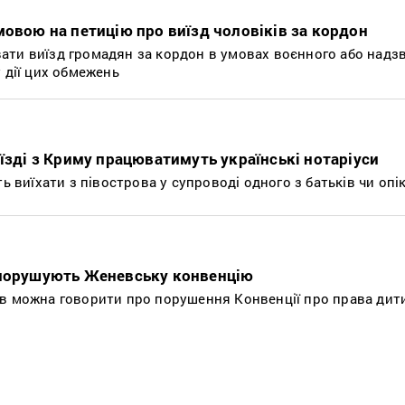
мовою на петицію про виїзд чоловіків за кордон
ати виїзд громадян за кордон в умовах воєнного або надз
 дії цих обмежень
иїзді з Криму працюватимуть українські нотаріуси
ь виїхати з півострова у супроводі одного з батьків чи опі
 порушують Женевську конвенцію
ів можна говорити про порушення Конвенції про права дит