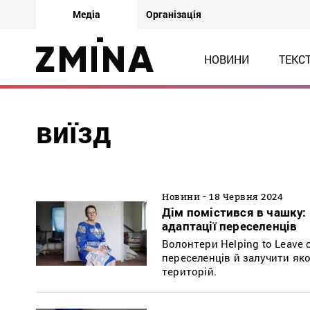
Медіа
Організація
НОВИНИ
ТЕКС
виїзд
-
Новини
18 Червня 2024
Дім помістився в чашку:
адаптації переселенців
Волонтери Helping to Leave
переселенців й залучити як
територій.