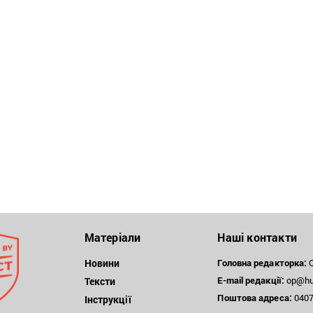
Матеріали
Наші контакти
Новини
Головна редакторка:
О
E-mail редакції:
op@hum
Тексти
Поштова
адреса:
04071
Інструкції