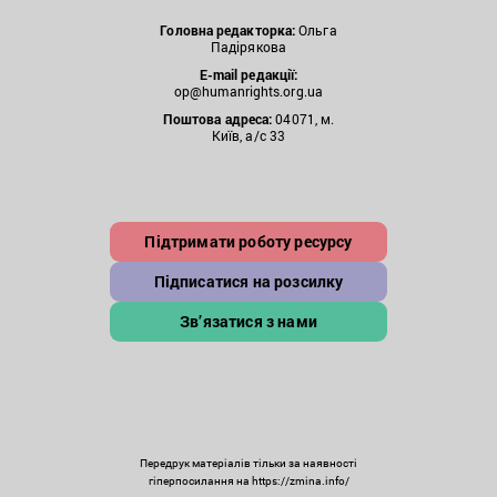
Головна редакторка:
Ольга
Падірякова
E-mail редакції:
op@humanrights.org.ua
Поштова
адреса:
04071, м.
Київ, а/с 33
Підтримати роботу ресурсу
Підписатися на розсилку
Зв’язатися з нами
Передрук матеріалів тільки за наявності
гіперпосилання на https://zmina.info/