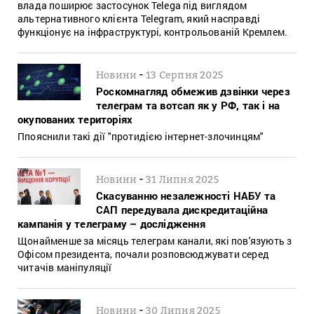
влада поширює застосунок Telega під виглядом
альтернативного клієнта Telegram, який насправді
функціонує на інфраструктурі, контрольованій Кремлем.
-
Новини
13 Серпня 2025
Роскомнагляд обмежив дзвінки через
телеграм та вотсап як у РФ, так і на
окупованих територіях
Ппояснили такі дії "протидією інтернет-злочинцям"
-
Новини
31 Липня 2025
Скасуванню незалежності НАБУ та
САП передувала дискредитаційна
кампанія у телеграму – дослідження
Щонайменше за місяць телеграм канали, які пов'язують з
Офісом президента, почали розповсюджувати серед
читачів маніпуляції
-
Новини
30 Липня 2025