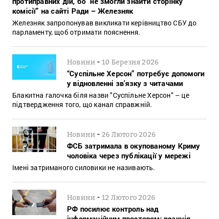
протиправних дій, бо “не змогли знайти сторінку
комісії” на сайті Ради – Железняк
Железняк запропонував викликати керівництво СБУ до
парламенту, щоб отримати пояснення.
-
Новини
10 Березня 2026
“Суспільне Херсон” потребує допомоги
у відновленні зв’язку з читачами
Блакитна галочка біля назви "Суспільне Херсон" – це
підтвердження того, що канал справжній.
-
Новини
26 Лютого 2026
ФСБ затримала в окупованому Криму
чоловіка через публікації у мережі
Імені затриманого силовики не називають.
-
Новини
12 Лютого 2026
РФ посилює контроль над
інформаційним простором: реакція