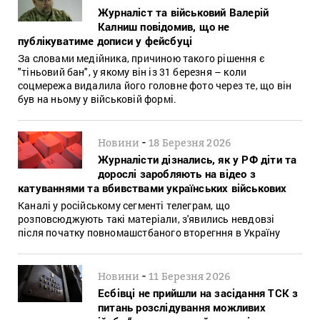
Журналіст та військовий Валерій
Калниш повідомив, що не
публікуватиме дописи у фейсбуці
За словами медійника, причиною такого рішення є
"тіньовий бан", у якому він із 31 березня – коли
соцмережа видалила його головне фото через те, що він
був на ньому у військовій формі.
-
Новини
18 Березня 2026
Журналісти дізнались, як у РФ діти та
дорослі заробляють на відео з
катуваннями та вбивствами українських військових
Каналі у російському сегменті телеграм, що
розповсюджують такі матеріали, з'явились невдовзі
після початку повномашстбаного вторегння в Україну
-
Новини
11 Березня 2026
Есбівці не прийшли на засідання ТСК з
питань розслідування можливих