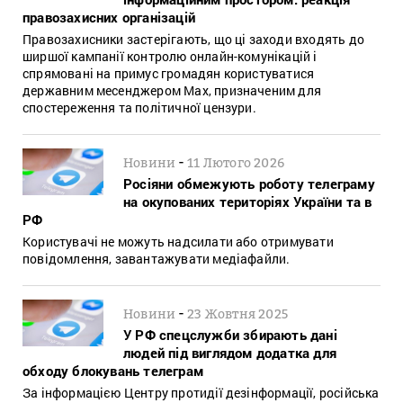
правозахисних організацій
Правозахисники застерігають, що ці заходи входять до
ширшої кампанії контролю онлайн-комунікацій і
спрямовані на примус громадян користуватися
державним месенджером Max, призначеним для
спостереження та політичної цензури.
-
Новини
11 Лютого 2026
Росіяни обмежують роботу телеграму
на окупованих територіях України та в
РФ
Користувачі не можуть надсилати або отримувати
повідомлення, завантажувати медіафайли.
-
Новини
23 Жовтня 2025
У РФ спецслужби збирають дані
людей під виглядом додатка для
обходу блокувань телеграм
За інформацією Центру протидії дезінформації, російська