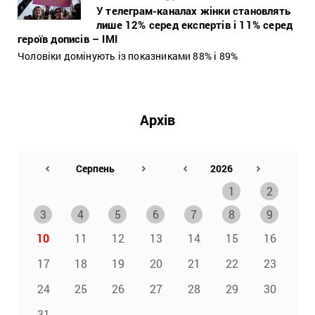
У телеграм-каналах жінки становлять
лише 12% серед експертів і 11% серед
героїв дописів – ІМІ
Чоловіки домінують із показниками 88% і 89%
Архів
1
2
3
4
5
6
7
8
9
10
11
12
13
14
15
16
17
18
19
20
21
22
23
24
25
26
27
28
29
30
31