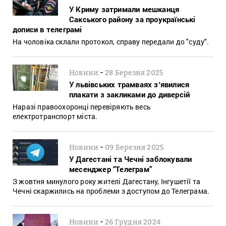
У Криму затримали мешканця
Сакського району за проукраїнські
дописи в телеграмі
На чоловіка склали протокол, справу передали до "суду".
-
Новини
28 Березня 2025
У львівських трамваях зʼявилися
плакати з закликами до диверсій
Наразі правоохоронці перевіряють весь
електротранспорт міста.
-
Новини
09 Березня 2025
У Дагестані та Чечні заблокували
месенджер “Телеграм”
З жовтня минулого року жителі Дагестану, Інгушетії та
Чечні скаржились на проблеми з доступом до Телеграма.
-
Новини
26 Грудня 2024