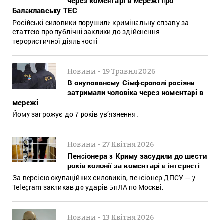
через коментарі в мережі про
Балаклавську ТЕС
Російські силовики порушили кримінальну справу за
статтею про публічні заклики до здійснення
терористичної діяльності
-
Новини
19 Травня 2026
В окупованому Сімферополі росіяни
затримали чоловіка через коментарі в
мережі
Йому загрожує до 7 років ув’язнення.
-
Новини
27 Квітня 2026
Пенсіонера з Криму засудили до шести
років колонії за коментарі в інтернеті
За версією окупаційних силовиків, пенсіонер ДПСУ — у
Telegram закликав до ударів БпЛА по Москві.
-
Новини
13 Квітня 2026