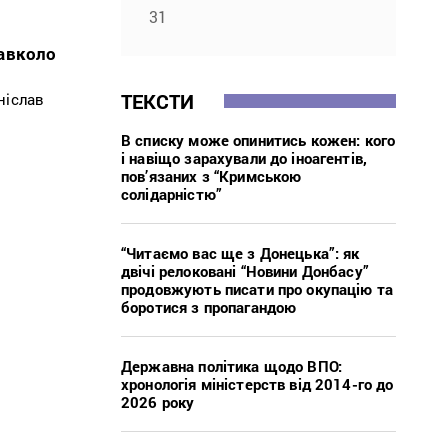
31
навколо
ТЕКСТИ
ніслав
В списку може опинитись кожен: кого
і навіщо зарахували до іноагентів,
пов’язаних з “Кримською
солідарністю”
“Читаємо вас ще з Донецька”: як
двічі релоковані “Новини Донбасу”
продовжують писати про окупацію та
боротися з пропагандою
Державна політика щодо ВПО:
хронологія міністерств від 2014-го до
2026 року