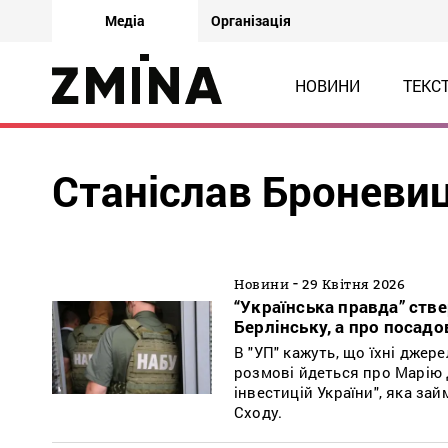
Медіа
Організація
НОВИНИ
ТЕКС
Станіслав Броневи
-
Новини
29 Квітня 2026
“Українська правда” стве
Берлінську, а про посад
В "УП" кажуть, що їхні джер
розмові йдеться про Марію
інвестицій України", яка за
Сходу.