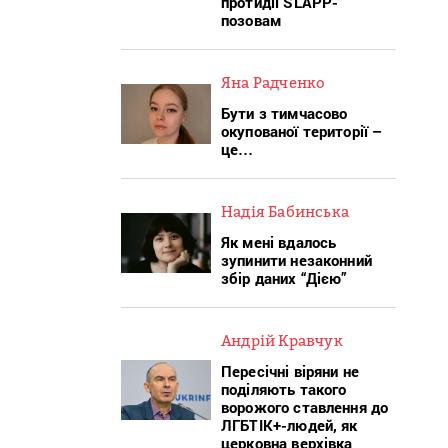
протидії SLAPP-
позовам
Яна Радченко
Бути з тимчасово
окупованої території –
це…
Надія Бабинська
Як мені вдалось
зупинити незаконний
збір даних “Дією”
Андрій Кравчук
Пересічні віряни не
поділяють такого
ворожого ставлення до
ЛГБТІК+-людей, як
церковна верхівка