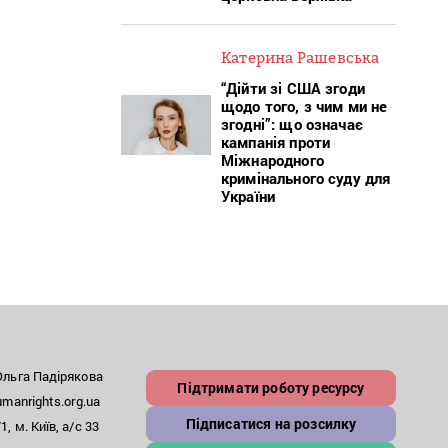
Катерина Рашевська
“Дійти зі США згоди
щодо того, з чим ми не
згодні”: що означає
кампанія проти
Міжнародного
кримінального суду для
України
льга Падірякова
Підтримати роботу ресурсу
anrights.org.ua
Підписатися на розсилку
, м. Київ, а/с 33