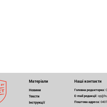
Матеріали
Наші контакти
Новини
Головна редакторка:
О
E-mail редакції:
op@hum
Тексти
Поштова
адреса:
04071
Інструкції