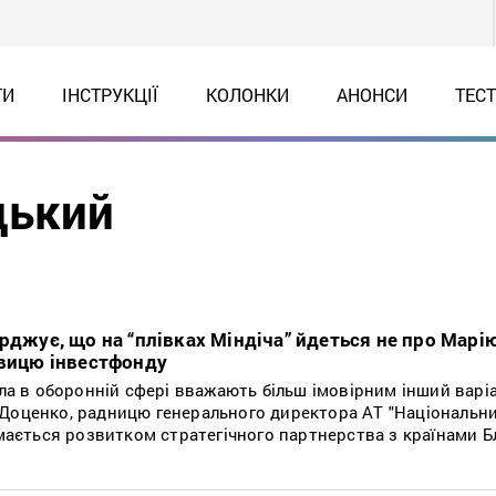
ТИ
ІНСТРУКЦІЇ
КОЛОНКИ
АНОНСИ
ТЕС
цький
рджує, що на “плівках Міндіча” йдеться не про Марі
овицю інвестфонду
ела в оборонній сфері вважають більш імовірним інший варі
 Доценко, радницю генерального директора АТ "Національн
ймається розвитком стратегічного партнерства з країнами 