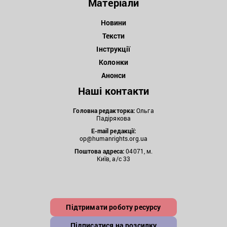
Матеріали
Новини
Тексти
Інструкції
Колонки
Анонси
Наші контакти
Головна редакторка:
Ольга
Падірякова
E-mail редакції:
op@humanrights.org.ua
Поштова
адреса:
04071, м.
Київ, а/с 33
Підтримати роботу ресурсу
Підписатися на розсилку