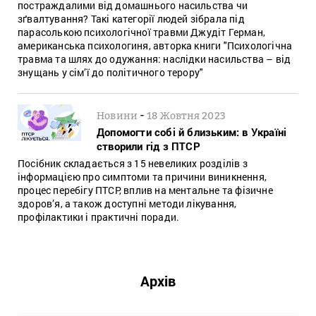
постраждалими від домашнього насильства чи
зґвалтування? Такі категорії людей зібрала під
парасолькою психологічної травми Джудіт Герман,
американська психологиня, авторка книги "Психологічна
травма та шлях до одужання: наслідки насильства – від
знущань у сім’ї до політичного терору"
-
Новини
18 Жовтня 2023
Допомогти собі й близьким: в Україні
створили гід з ПТСР
Посібник складається з 15 невеликих розділів з
інформацією про симптоми та причини виникнення,
процес перебігу ПТСР, вплив на ментальне та фізичне
здоров’я, а також доступні методи лікування,
профілактики і практичні поради.
Архів