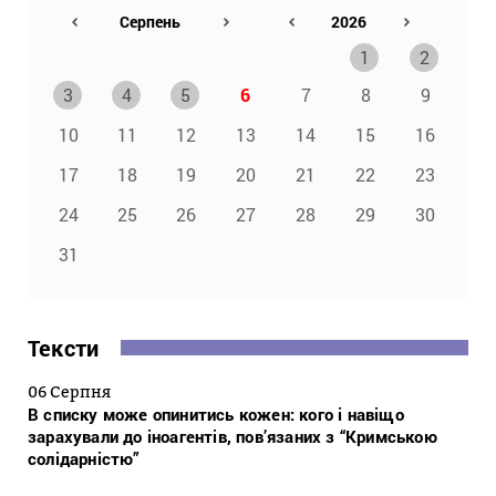
1
2
3
4
5
6
7
8
9
10
11
12
13
14
15
16
17
18
19
20
21
22
23
24
25
26
27
28
29
30
31
Тексти
06 Серпня
В списку може опинитись кожен: кого і навіщо
зарахували до іноагентів, пов’язаних з “Кримською
солідарністю”