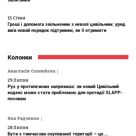
15 Січня
Гроші і допомога звільненим з неволі цивільним: уряд
ввів новий порядок підтримки, як її отримати
Колонки
Анастасія Соловйова
29 Липня
Рух у протилежних напрямках: як новий Цивільний
кодекс може стати проблемою для протидії SLAPP-
позовам
Яна Радченко
28 Липня
Бути з тимчасово окупованої території – це…