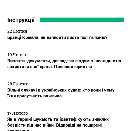
Інструкції
22 Липня
Бранці Кремля: як написати листа політв’язню?
10 Червня
Виплати, документи, догляд: як людям з інвалідністю
захистити свої права. Пояснює юристка
28 Лютого
Вільні слухачі в українських судах: хто вони і чому
їхня присутність важлива
17 Лютого
Як в Україні шукають та ідентифікують зниклих
безвісти під час війни. Відповіді на поширені
запитання