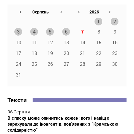
1
2
3
4
5
6
7
8
9
10
11
12
13
14
15
16
17
18
19
20
21
22
23
24
25
26
27
28
29
30
31
Тексти
06 Серпня
В списку може опинитись кожен: кого і навіщо
зарахували до іноагентів, пов’язаних з “Кримською
солідарністю”