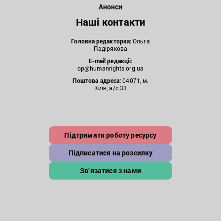
Анонси
Наші контакти
Головна редакторка:
Ольга
Падірякова
E-mail редакції:
op@humanrights.org.ua
Поштова
адреса:
04071, м.
Київ, а/с 33
Підтримати роботу ресурсу
Підписатися на розсилку
Зв’язатися з нами