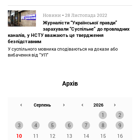
-
Новини
28 Листопада 2022
Журналісти “Української правди”
зарахували “Суспільне” до провладних
каналів, у НСТУ вважають це твердження
безпідставним
У суспільного мовника сподіваються на докази або
вибачення від "УП"
Архів
1
2
3
4
5
6
7
8
9
10
11
12
13
14
15
16