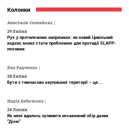
Колонки
Анастасія Соловйова
29 Липня
Рух у протилежних напрямках: як новий Цивільний
кодекс може стати проблемою для протидії SLAPP-
позовам
Яна Радченко
28 Липня
Бути з тимчасово окупованої території – це…
Надія Бабинська
24 Липня
Як мені вдалось зупинити незаконний збір даних
“Дією”