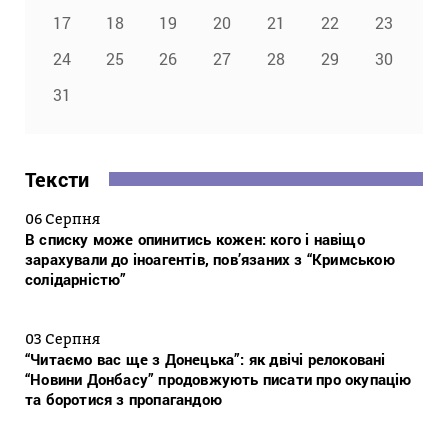
17
18
19
20
21
22
23
24
25
26
27
28
29
30
31
Тексти
06 Серпня
В списку може опинитись кожен: кого і навіщо
зарахували до іноагентів, пов’язаних з “Кримською
солідарністю”
03 Серпня
“Читаємо вас ще з Донецька”: як двічі релоковані
“Новини Донбасу” продовжують писати про окупацію
та боротися з пропагандою