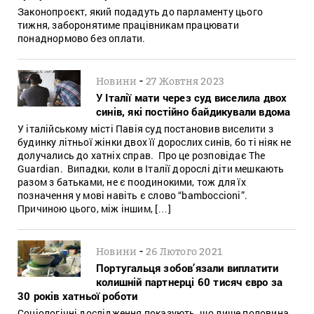
Законопроєкт, який подадуть до парламенту цього
тижня, заборонятиме працівникам працювати
понаднормово без оплати.
-
Новини
27 Жовтня 2023
У Італії мати через суд виселила двох
синів, які постійно байдикували вдома
У італійському місті Павія суд постановив виселити з
будинку літньої жінки двох її дорослих синів, бо ті ніяк не
долучались до хатніх справ. Про це розповідає The
Guardian. Випадки, коли в Італії дорослі діти мешкають
разом з батьками, не є поодинокими, тож для їх
позначення у мові навіть є слово “bamboccioni”.
Причиною цього, між іншим, […]
-
Новини
26 Лютого 2021
Португальця зобов’язали виплатити
колишній партнерці 60 тисяч євро за
30 років хатньої роботи
Соціологічні дослідження показують, що лише половина