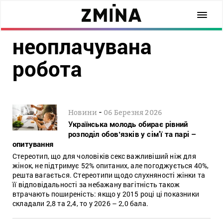
неоплачувана
робота
-
Новини
06 Березня 2026
Українська молодь обирає рівний
розподіл обовʼязків у сім’ї та парі –
опитування
Стереотип, що для чоловіків секс важливіший ніж для
жінок, не підтримує 52% опитаних, але погоджується 40%,
решта вагається. Стереотипи щодо слухняності жінки та
її відповідальності за небажану вагітність також
втрачають поширеність: якщо у 2015 році ці показники
складали 2,8 та 2,4, то у 2026 – 2,0 бала.