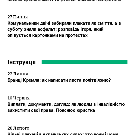
27 Липня
Комунальники двічі забирали плакати як сміття, а в
суботу зняли асфальт: розповідь Ігоря, який
опікується картонками на протестах
Інструкції
22 Липня
Бранці Кремля: як написати листа політв’язню?
10 Червня
Виплати, документи, догляд: як людям з інвалідністю
захистити свої права. Пояснює юристка
28 Лютого
Вільні слухачі в українських судах: хто вони і чому