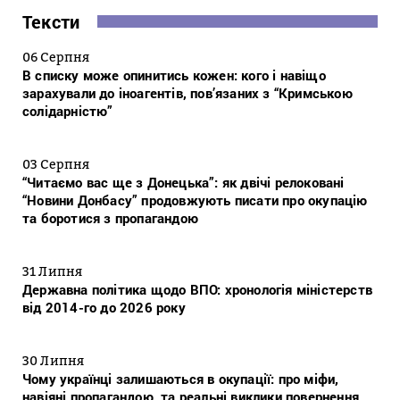
Тексти
06 Серпня
В списку може опинитись кожен: кого і навіщо
зарахували до іноагентів, пов’язаних з “Кримською
солідарністю”
03 Серпня
“Читаємо вас ще з Донецька”: як двічі релоковані
“Новини Донбасу” продовжують писати про окупацію
та боротися з пропагандою
31 Липня
Державна політика щодо ВПО: хронологія міністерств
від 2014-го до 2026 року
30 Липня
Чому українці залишаються в окупації: про міфи,
навіяні пропагандою, та реальні виклики повернення