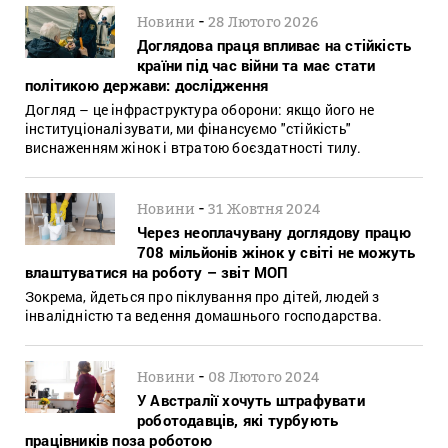
-
Новини
28 Лютого 2026
Доглядова праця впливає на стійкість
країни під час війни та має стати
політикою держави: дослідження
Догляд – це інфраструктура оборони: якщо його не
інституціоналізувати, ми фінансуємо "стійкість"
виснаженням жінок і втратою боєздатності тилу.
-
Новини
31 Жовтня 2024
Через неоплачувану доглядову працю
708 мільйонів жінок у світі не можуть
влаштуватися на роботу – звіт МОП
Зокрема, йдеться про піклування про дітей, людей з
інвалідністю та ведення домашнього господарства.
-
Новини
08 Лютого 2024
У Австралії хочуть штрафувати
роботодавців, які турбують
працівників поза роботою