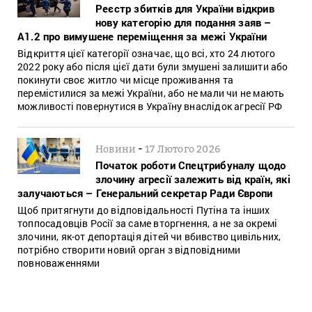
Реєстр збитків для України відкрив
нову категорію для подання заяв –
A1.2 про вимушене переміщення за межі України
Відкриття цієї категорії означає, що всі, хто 24 лютого
2022 року або після цієї дати були змушені залишити або
покинути своє житло чи місце проживання та
перемістилися за межі України, або не мали чи не мають
можливості повернутися в Україну внаслідок агресії РФ
-
Новини
17 Лютого 2026
Початок роботи Спецтрибуналу щодо
злочину агресії залежить від країн, які
залучаються – Генеральний секретар Ради Європи
Щоб притягнути до відповідальності Путіна та інших
топпосадовців Росії за саме вторгнення, а не за окремі
злочини, як-от депортація дітей чи вбивство цивільних,
потрібно створити новий орган з відповідними
повноваженнями