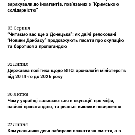
зарахували до іноагентів, пов’язаних з “Кримською
солідарністю”
03 Серпня
“Читаємо вас ще з Донецька”: як двічі релоковані
“Новини Донбасу” продовжують писати про окупацію
та боротися з пропагандою
31 Липня
Державна політика щодо ВПО: хронологія міністерств
від 2014-го до 2026 року
30 Липня
Чому українці залишаються в окупації: про міфи,
навіяні пропагандою, та реальні виклики повернення
27 Липня
Комунальники двічі забирали плакати як сміття, а в