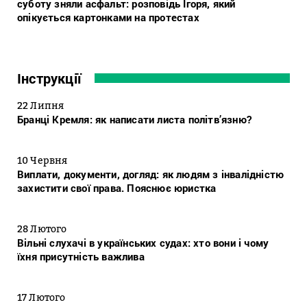
суботу зняли асфальт: розповідь Ігоря, який
опікується картонками на протестах
Інструкції
22 Липня
Бранці Кремля: як написати листа політв’язню?
10 Червня
Виплати, документи, догляд: як людям з інвалідністю
захистити свої права. Пояснює юристка
28 Лютого
Вільні слухачі в українських судах: хто вони і чому
їхня присутність важлива
17 Лютого