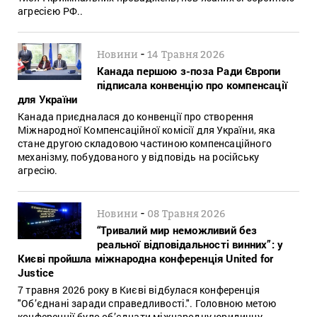
агресією РФ..
-
Новини
14 Травня 2026
Канада першою з-поза Ради Європи
підписала конвенцію про компенсації
для України
Канада приєдналася до конвенції про створення
Міжнародної Компенсаційної комісії для України, яка
стане другою складовою частиною компенсаційного
механізму, побудованого у відповідь на російську
агресію.
-
Новини
08 Травня 2026
“Тривалий мир неможливий без
реальної відповідальності винних”: у
Києві пройшла міжнародна конференція United for
Justice
7 травня 2026 року в Києві відбулася конференція
"Об’єднані заради справедливості.". Головною метою
конференції було об’єднати міжнародну юридичну