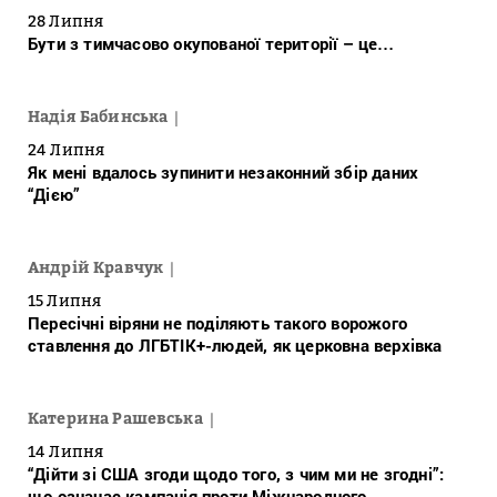
28 Липня
Бути з тимчасово окупованої території – це…
Надія Бабинська
24 Липня
Як мені вдалось зупинити незаконний збір даних
“Дією”
Андрій Кравчук
15 Липня
Пересічні віряни не поділяють такого ворожого
ставлення до ЛГБТІК+-людей, як церковна верхівка
Катерина Рашевська
14 Липня
“Дійти зі США згоди щодо того, з чим ми не згодні”:
що означає кампанія проти Міжнародного