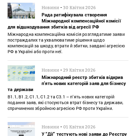
-
Новини
30 Квітня 2026
Рада ратифікувала створення
Міжнародної компенсаційної комісії
для відшкодування збитків від агресії РФ
Міжнародна компенсаційна комісія розглядатиме заяви
постраждалих та ухвалюватиме рішення щодо
компенсацій за шкоду, втрати й збитки, завдані агресією
РФ в Україні або проти неї.
-
Новини
29 Квітня 2026
Міжнародний реєстр збитків відкрив
п’ять нових категорій заяв для бізнесу
та держави
B1.1, B1.2, C1.1, C1.2 та C3.1 – п’ять нових категорій
подання заяв, які стосуються втрат бізнесу та держави,
спричинених збройною агресією РФ проти України.
-
Новини
01 Квітня 2026
У “Дії” тестують нові заяви до Реєстру