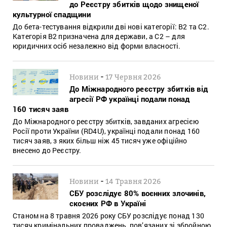
до Реєстру збитків щодо знищеної
культурної спадщини
До бета-тестування відкрили дві нові категорії: B2 та C2.
Категорія B2 призначена для держави, а C2 – для
юридичних осіб незалежно від форми власності.
-
Новини
17 Червня 2026
До Міжнародного реєстру збитків від
агресії РФ українці подали понад
160 тисяч заяв
До Міжнародного реєстру збитків, завданих агресією
Росії проти України (RD4U), українці подали понад 160
тисяч заяв, з яких більш ніж 45 тисяч уже офіційно
внесено до Реєстру.
-
Новини
14 Травня 2026
СБУ розслідує 80% воєнних злочинів,
скоєних РФ в Україні
Станом на 8 травня 2026 року СБУ розслідує понад 130
тисяч кримінальних проваджень, пов’язаних зі збройною