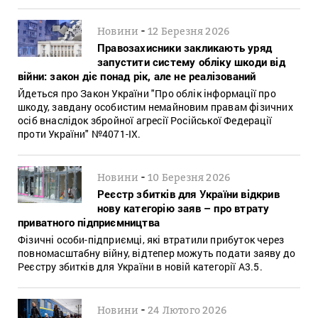
-
Новини
12 Березня 2026
Правозахисники закликають уряд
запустити систему обліку шкоди від
війни: закон діє понад рік, але не реалізований
Йдеться про Закон України "Про облік інформації про
шкоду, завдану особистим немайновим правам фізичних
осіб внаслідок збройної агресії Російської Федерації
проти України" №4071-ІХ.
-
Новини
10 Березня 2026
Реєстр збитків для України відкрив
нову категорію заяв – про втрату
приватного підприємництва
Фізичні особи-підприємці, які втратили прибуток через
повномасштабну війну, відтепер можуть подати заяву до
Реєстру збитків для України в новій категорії A3.5.
-
Новини
24 Лютого 2026