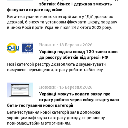
збитків: бізнес і держава зможуть
фіксувати втрати від війни
Бета-тестування нових категорій заяв у "Дії" дозволяє
державі, бізнесу та установам фіксувати шкоду, завдану
війною Росії проти України після 24 лютого 2022 року.
-
Новини
18 Березня 2026
Українці подали понад 130 тисяч заяв
до реєстру збитків від агресії РФ
Нові категорії реєстру дозволяють документувати
вимушене переміщення, втрату роботи та бізнесу.
-
Новини
16 Березня 2026
Українці можуть подати заяву про
втрату роботи через війну: стартувало
бета-тестування нової категорії
Бета-тестування нової категорії заяв допоможе
українцям зафіксувати втрату доходу, спричинену
повномасштабним вторгненням.