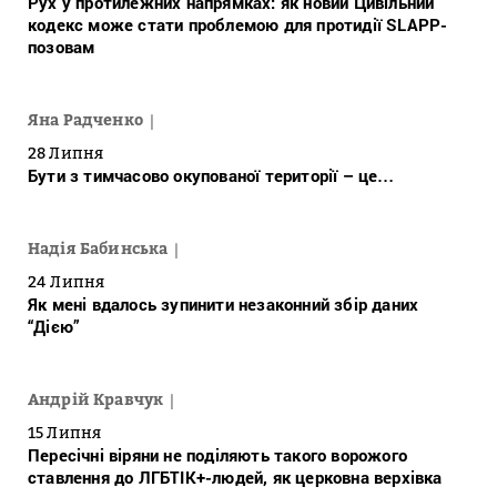
Рух у протилежних напрямках: як новий Цивільний
кодекс може стати проблемою для протидії SLAPP-
позовам
Яна Радченко
28 Липня
Бути з тимчасово окупованої території – це…
Надія Бабинська
24 Липня
Як мені вдалось зупинити незаконний збір даних
“Дією”
Андрій Кравчук
15 Липня
Пересічні віряни не поділяють такого ворожого
ставлення до ЛГБТІК+-людей, як церковна верхівка