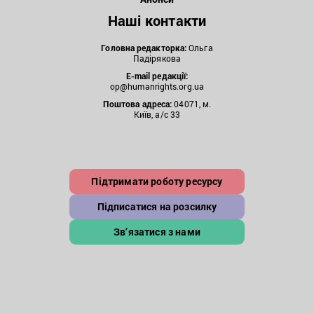
Наші контакти
Головна редакторка:
Ольга
Падірякова
E-mail редакції:
op@humanrights.org.ua
Поштова
адреса:
04071, м.
Київ, а/с 33
Підтримати роботу ресурсу
Підписатися на розсилку
Зв’язатися з нами