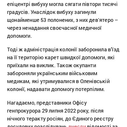
епіцентрі вибуху могла сягати півтори тисячі
градусів. Унаслідок вибуху загинули
щонайменше 53 полонених, з них девʼятеро –
через ненадання своєчасної медичної
допомоги.
Тоді ж адміністрація колонії заборонила в’їзд
на її територію карет швидкої допомоги, які
приїхали на виклик. Також окупанти
забороняли українським військовим
медикам, які утримувалися в Оленівській
колонії, надавати допомогу потерпілим.
Нагадаємо, представники Офісу
генпрокурора 29 липня 2022 року, після
нічного теракту росіян, до Єдиного реєстру
досудових розслідувань
внесли
відомості за