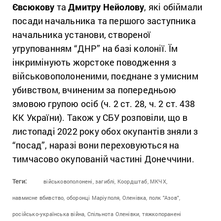
Євсюкову
та
Дмитру Нейолову
, які обіймали
посади начальника та першого заступника
начальника установи, створеної
угрупованням “ДНР” на базі колонії. Їм
інкримінують жорстоке поводження з
військовополоненими, поєднане з умисним
убивством, вчиненим за попередньою
змовою групою осіб (ч. 2 ст. 28, ч. 2 ст. 438
КК України). Також у СБУ розповіли, що в
листопаді 2022 року обох окупантів зняли з
“посад”, наразі вони переховуються на
тимчасово окупованій частині Донеччини.
Теги:
військовополонені,
загиблі,
Коордштаб,
МКЧХ,
навмисне вбивство,
оборонці Маріуполя,
Оленівка,
полк "Азов",
російсько-українська війна,
Спільнота Оленівки,
тяжкопоранені