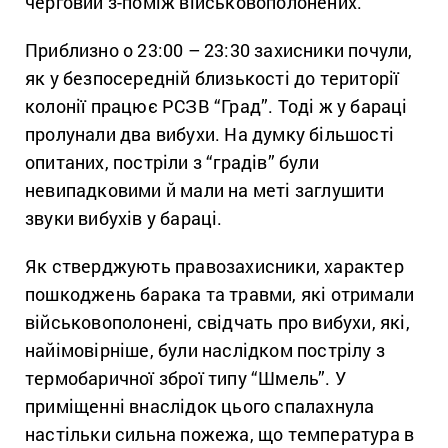
черговий з-поміж військовополонених.
Приблизно о 23:00 – 23:30 захисники почули,
як у безпосередній близькості до території
колонії працює РСЗВ “Град”. Тоді ж у бараці
пролунали два вибухи. На думку більшості
опитаних, постріли з “градів” були
невипадковими й мали на меті заглушити
звуки вибухів у бараці.
Як стверджують правозахисники, характер
пошкоджень барака та травми, які отримали
військовополонені, свідчать про вибухи, які,
найімовірніше, були наслідком пострілу з
термобаричної зброї типу “Шмель”. У
приміщенні внаслідок цього спалахнула
настільки сильна пожежа, що температура в