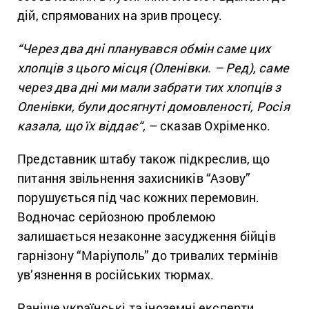
дій, спрямованих на зрив процесу.
“Через два дні планувався обмін саме цих
хлопців з цього місця (Оленівки. – Ред), саме
через два дні ми мали забрати тих хлопців з
Оленівки, були досягнуті домовленості,
Росія
казала, що їх віддає
“,
– сказав Охріменко.
Представник штабу також підкреслив, що
питання звільнення захисників “Азову”
порушується під час кожних перемовин.
Водночас серйозною проблемою
залишається незаконне засудження бійців
гарнізону “Маріуполь” до тривалих термінів
ув’язнення в російських тюрмах.
Раніше українські та іноземні експерти