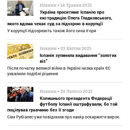
-
Новини
14 Травня 2025
Україна проситиме Іспанію про
екстрадицію Олега Гладковського,
якого вдома чекає суд за підозрою в корупції
У корупції підозрюють також його сина Ігоря
-
Новини
03 Квітня 2025
Іспанія зупинила видавання “золотих
віз”
Після початку великої війни в Україні низка країн ЄС
ухвалили подібні рішення
-
Новини
20 Лютого 2025
Колишнього президента Федерації
футболу Іспанії оштрафували, бо той
поцілував гравчиню без її згоди
Сам Рубіалес уже повідомив про намір оскаржити вирок.