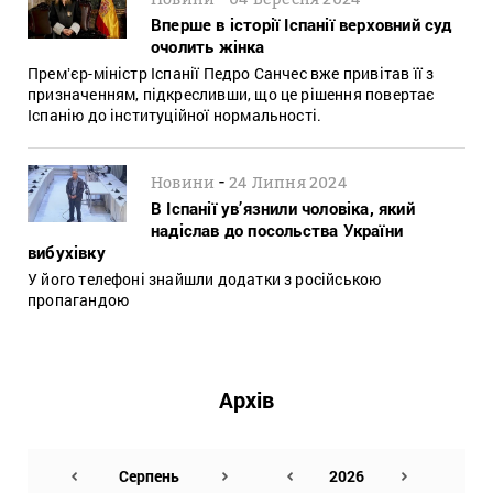
Вперше в історії Іспанії верховний суд
очолить жінка
Премʼєр-міністр Іспанії Педро Санчес вже привітав її з
призначенням, підкресливши, що це рішення повертає
Іспанію до інституційної нормальності.
-
Новини
24 Липня 2024
В Іспанії ув’язнили чоловіка, який
надіслав до посольства України
вибухівку
У його телефоні знайшли додатки з російською
пропагандою
Архів