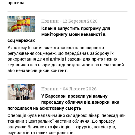
просила
-
Новини
12 Березня 2026
Іспанія запустить програму для
моніторингу мови ненависті в
соцмережах
У лютому Іспанія вже оголосила план ширшого
регулювання соцмереж, що передбачає заборону їх
використання для підлітків і заходи для притягнення
керівників платформ до відповідальності за незаконний
або ненависницький контент.
-
Новини
04 Лютого 2026
У Барселоні провели унікальну
пересадку обличчя від донорки, яка
погодилася на асистовану смерть
Операція була надзвичайно складною: лікарі пересадили
тканини з центральної частини обличчя. До процесу
залучили близько ста фахівців – хірургів, психіатрів,
імунологів та інших спеціалістів.