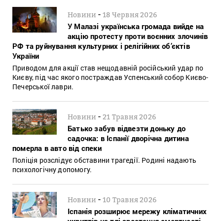
-
Новини
18 Червня 2026
У Малазі українська громада вийде на
акцію протесту проти воєнних злочинів
РФ та руйнування культурних і релігійних об’єктів
України
Приводом для акції став нещодавній російський удар по
Києву, під час якого постраждав Успенський собор Києво-
Печерської лаври.
-
Новини
21 Травня 2026
Батько забув відвезти доньку до
садочка: в Іспанії дворічна дитина
померла в авто від спеки
Поліція розслідує обставини трагедії. Родині надають
психологічну допомогу.
-
Новини
10 Травня 2026
Іспанія розширює мережу кліматичних
укриттів на тлі зростання смертності