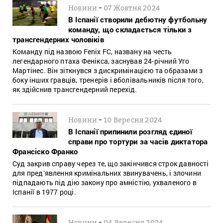
-
Новини
07 Жовтня 2024
В Іспанії створили дебютну футбольну
команду, що складається тільки з
трансгендерних чоловіків
Команду під назвою Fenix FC, названу на честь
легендарного птаха Фенікса, заснував 24-річний Уго
Мартінес. Він зіткнувся з дискримінацією та образами з
боку інших гравців, тренерів і вболівальників після того,
як здійснив трансгендерний перехід.
-
Новини
10 Вересня 2024
В Іспанії припинили розгляд єдиної
справи про тортури за часів диктатора
Франсіско Франко
Суд закрив справу через те, що закінчився строк давності
для предʼявлення кримінальних звинувачень, і злочини
підпадають під дію закону про амністію, ухваленого в
Іспанії в 1977 році.
-
Новини
04 Вересня 2024