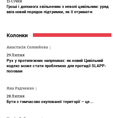
15 Січня
Гроші і допомога звільненим з неволі цивільним: уряд
ввів новий порядок підтримки, як її отримати
Колонки
Анастасія Соловйова
29 Липня
Рух у протилежних напрямках: як новий Цивільний
кодекс може стати проблемою для протидії SLAPP-
позовам
Яна Радченко
28 Липня
Бути з тимчасово окупованої території – це…