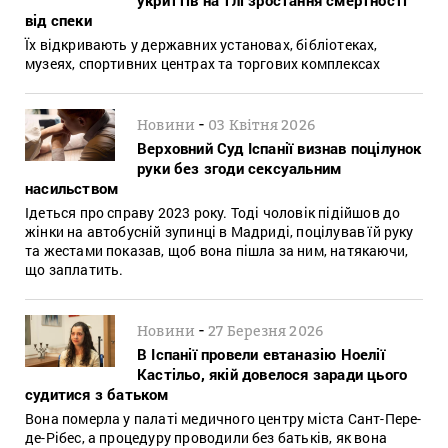
від спеки
Їх відкривають у державних установах, бібліотеках,
музеях, спортивних центрах та торгових комплексах
-
Новини
03 Квітня 2026
Верховний Суд Іспанії визнав поцілунок
руки без згоди сексуальним
насильством
Ідеться про справу 2023 року. Тоді чоловік підійшов до
жінки на автобусній зупинці в Мадриді, поцілував їй руку
та жестами показав, щоб вона пішла за ним, натякаючи,
що заплатить.
-
Новини
27 Березня 2026
В Іспанії провели евтаназію Ноелії
Кастільо, якій довелося заради цього
судитися з батьком
Вона померла у палаті медичного центру міста Сант-Пере-
де-Рібес, а процедуру проводили без батьків, як вона