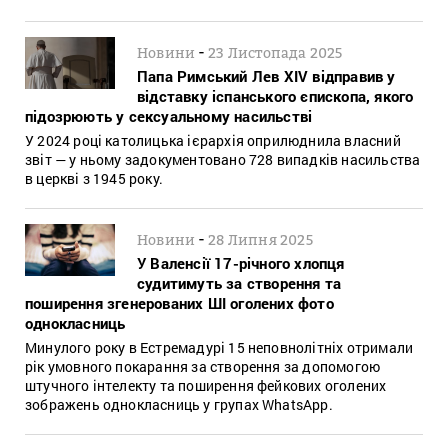
-
Новини
23 Листопада 2025
Папа Римський Лев XIV відправив у
відставку іспанського єпископа, якого
підозрюють у сексуальному насильстві
У 2024 році католицька ієрархія оприлюднила власний
звіт — у ньому задокументовано 728 випадків насильства
в церкві з 1945 року.
-
Новини
28 Липня 2025
У Валенсії 17-річного хлопця
судитимуть за створення та
поширення згенерованих ШІ оголених фото
однокласниць
Минулого року в Естремадурі 15 неповнолітніх отримали
рік умовного покарання за створення за допомогою
штучного інтелекту та поширення фейкових оголених
зображень однокласниць у групах WhatsApp.