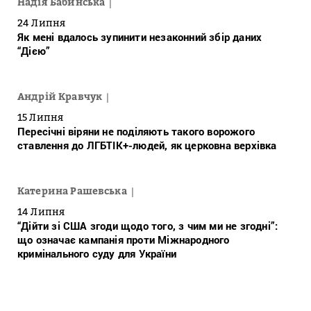
Надія Бабинська
24 Липня
Як мені вдалось зупинити незаконний збір даних
“Дією”
Андрій Кравчук
15 Липня
Пересічні віряни не поділяють такого ворожого
ставлення до ЛГБТІК+-людей, як церковна верхівка
Катерина Рашевська
14 Липня
“Дійти зі США згоди щодо того, з чим ми не згодні”:
що означає кампанія проти Міжнародного
кримінального суду для України