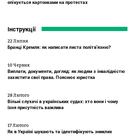
опікується картонками на протестах
Інструкції
22 Липня
Бранці Кремля: як написати листа політв’язню?
10 Червня
Виплати, документи, догляд: як людям з інвалідністю
захистити свої права. Пояснює юристка
28 Лютого
Вільні слухачі в українських судах: хто вони і чому
їхня присутність важлива
17 Лютого
Як в Україні шукають та ідентифікують зниклих