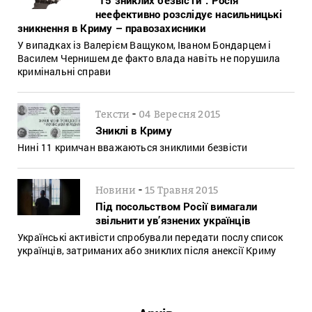
неефективно розслідує насильницькі
зникнення в Криму – правозахисники
У випадках із Валерієм Ващуком, Іваном Бондарцем і
Василем Чернишем де факто влада навіть не порушила
кримінальні справи
-
Тексти
04 Вересня 2015
Зниклі в Криму
Нині 11 кримчан вважаються зниклими безвісти
-
Новини
15 Травня 2015
Під посольством Росії вимагали
звільнити ув’язнених українців
Українські активісти спробували передати послу список
українців, затриманих або зниклих після анексії Криму