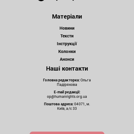
Матеріали
Новини
Тексти
Інструкції
Колонки
Анонси
Наші контакти
Головна редакторка:
Ольга
Падірякова
E-mail редакції:
op@humanrights.org.ua
Поштова
адреса:
04071, м.
Київ, а/с 33