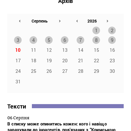
Архів
1
2
3
4
5
6
7
8
9
10
11
12
13
14
15
16
17
18
19
20
21
22
23
24
25
26
27
28
29
30
31
Тексти
06 Серпня
В списку може опинитись кожен: кого і навіщо
зарахували до іноагентів, пов’язаних з “Кримською