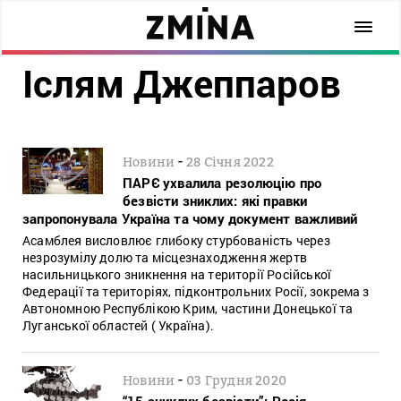
Іслям Джеппаров
-
Новини
28 Січня 2022
ПАРЄ ухвалила резолюцію про
безвісти зниклих: які правки
запропонувала Україна та чому документ важливий
Асамблея висловлює глибоку стурбованість через
незрозумілу долю та місцезнаходження жертв
насильницького зникнення на території Російської
Федерації та територіях, підконтрольних Росії, зокрема з
Автономною Республікою Крим, частини Донецької та
Луганської областей ( Україна).
-
Новини
03 Грудня 2020
“15 зниклих безвісти”: Росія