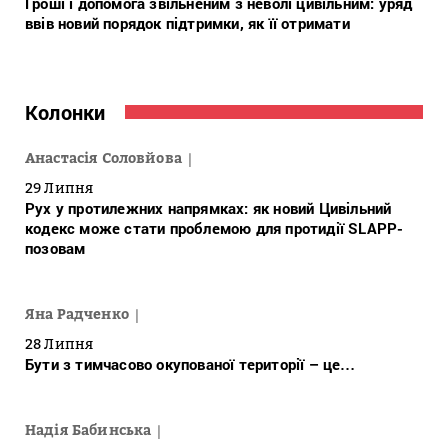
Гроші і допомога звільненим з неволі цивільним: уряд
ввів новий порядок підтримки, як її отримати
Колонки
Анастасія Соловйова
29 Липня
Рух у протилежних напрямках: як новий Цивільний
кодекс може стати проблемою для протидії SLAPP-
позовам
Яна Радченко
28 Липня
Бути з тимчасово окупованої території – це…
Надія Бабинська