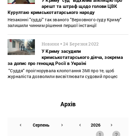
арешт та штраф щодо голови ЦВК
Курултаю кримськотатарського народу
Незаконні "судді" так званого "Верховного суду Криму"
залишили чинним рішення першої інстанції
-
Новини
24 Березня 2022
У Криму засудили
кримськотатарського діяча, зокрема
за допис про геноцид Росії в Україні
"Суддя" проігнорувала клопотання ЗМІ про те, щоб
журналіста дозволили висвітлювати судовий процес
Архів
1
2