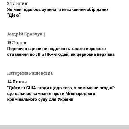
24 Липня
Як мені вдалось зупинити незаконний збір даних
“Дією”
Андрій Кравчук
15 Липня
Пересічні віряни не поділяють такого ворожого
ставлення до ЛГБТІК+-людей, як церковна верхівка
Катерина Рашевська
14 Липня
“Дійти зі США згоди щодо того, з чим ми не згодні”:
що означає кампанія проти Міжнародного
кримінального суду для України