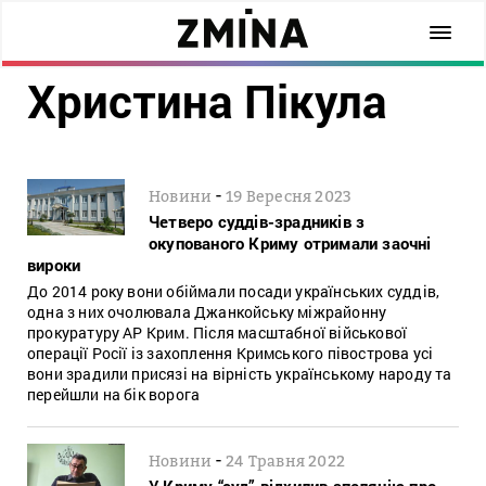
Христина Пікула
-
Новини
19 Вересня 2023
Четверо суддів-зрадників з
окупованого Криму отримали заочні
вироки
До 2014 року вони обіймали посади українських суддів,
одна з них очолювала Джанкойську міжрайонну
прокуратуру АР Крим. Після масштабної військової
операції Росії із захоплення Кримського півострова усі
вони зрадили присязі на вірність українському народу та
перейшли на бік ворога
-
Новини
24 Травня 2022
У Криму “суд” відхилив апеляцію про