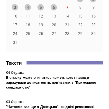
3
4
5
6
7
8
9
10
11
12
13
14
15
16
17
18
19
20
21
22
23
24
25
26
27
28
29
30
31
Тексти
06 Серпня
В списку може опинитись кожен: кого і навіщо
зарахували до іноагентів, пов’язаних з “Кримською
солідарністю”
03 Серпня
“Читаємо вас ще з Донецька”: як двічі релоковані