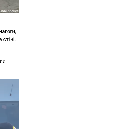
нагоги,
 стіні.
или