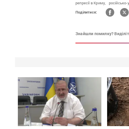
репресії в Криму,
російсько-у
Поділитися:
Знайшли помилку? Виділіть