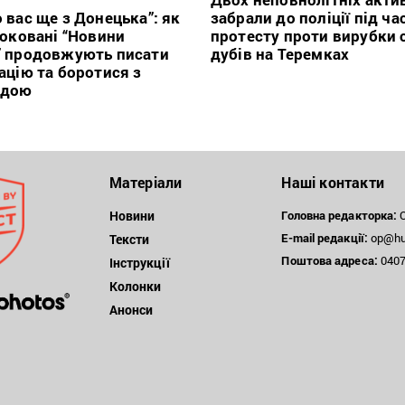
 вас ще з Донецька”: як
забрали до поліції під ча
локовані “Новини
протесту проти вирубки 
” продовжують писати
дубів на Теремках
ацію та боротися з
ндою
Матеріали
Наші контакти
Новини
Головна редакторка:
О
E-mail редакції:
op@hum
Тексти
Поштова
адреса:
04071
Інструкції
Колонки
Анонси