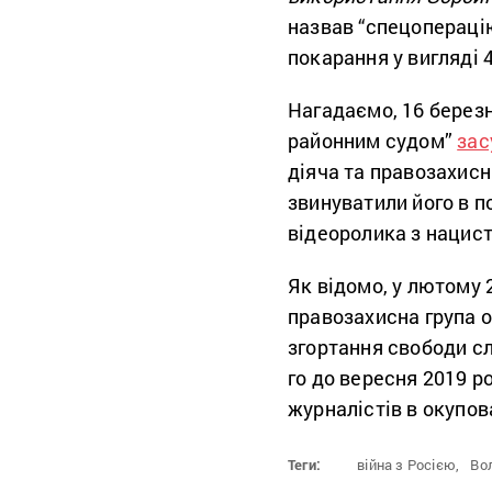
назвав “спецоперацію
покарання у вигляді 4
Нагадаємо, 16 берез
районним судом”
зас
діяча та правозахис
звинуватили його в п
відеоролика з нацис
Як відомо, у лютому
правозахисна група
згортання свободи сл
го до вересня 2019 
журналістів в окупо
Теги:
війна з Росією,
Во