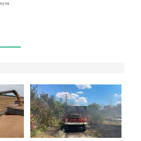
ікула