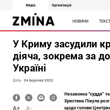
Медіа
Організація
НОВИНИ
ТЕКС
У Криму засудили к
діяча, зокрема за до
Україні
Дата:
24 Березня 2022
Незаконна “суддя” та
Христина Пікула роз
A+
A-
щодо голови Центрв