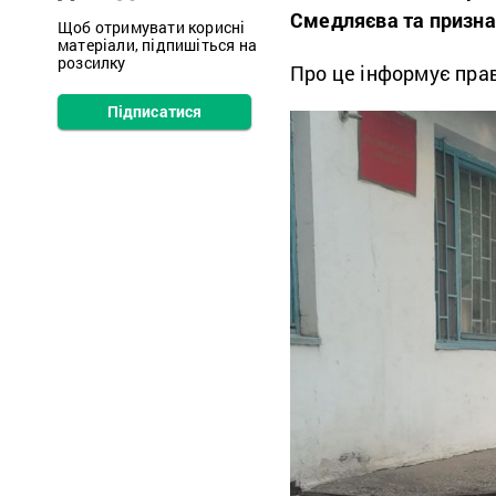
Смедляєва та признач
Щоб отримувати корисні
матеріали, підпишіться на
розсилку
Про це інформує пра
Підписатися