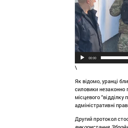
00:00
\
Як відомо, уранці бл
силовики незаконно п
місцевого “відділку п
адміністративні прав
Другий протокол сто
використання Збройн