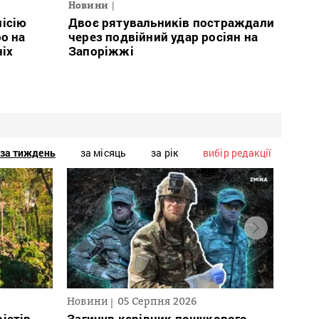
Новини
місію
Двоє рятувальників постраждали
о на
через подвійний удар росіян на
ніх
Запоріжжі
за тиждень
за місяць
за рік
вибір редакції
Новини
05 Серпня 2026
Нови
істів
Загинув керівник пошукового
През