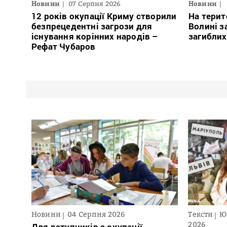
Новини
07 Серпня 2026
Новини
12 років окупації Криму створили
На терит
безпрецедентні загрози для
Волині з
існування корінних народів –
загиблих
Рефат Чубаров
Новини
04 Серпня 2026
Тексти
Ю
2026
Для вступників з окупації