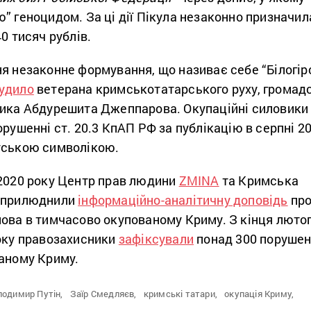
” геноцидом. За ці дії Пікула незаконно призначил
0 тисяч рублів.
ня незаконне формування, що називає себе “Білогі
удило
ветерана кримськотатарського руху, громад
ника Абдурешита Джеппарова. Окупаційні силовики
орушенні ст. 20.3 КпАП РФ за публікацію в серпні 2
тською символікою.
 2020 року Центр прав людини
ZMINA
та Кримська
 оприлюднили
інформаційно-аналітичну доповідь
пр
ова в тимчасово окупованому Криму. З кінця лютог
року правозахисники
зафіксували
понад 300 порушен
ваному Криму.
лодимир Путін,
Заїр Смедляєв,
кримські татари,
окупація Криму,