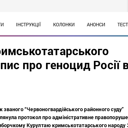
ТИ
ІНСТРУКЦІЇ
КОЛОНКИ
АНОНСИ
ТЕС
римськотатарського
пис про геноцид Росії 
к званого “Червоногвардійського районного суду”
глянула протокол про адміністративне правопоруш
иборчкому Курултаю кримськотатарського народу 