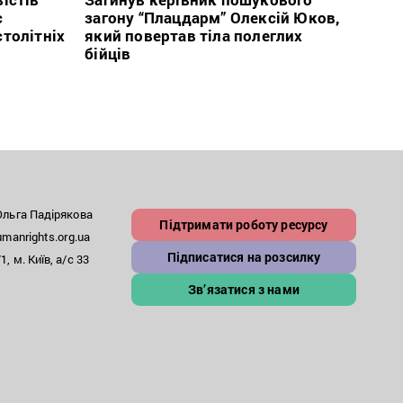
с
загону “Плацдарм” Олексій Юков,
рефо
столітніх
який повертав тіла полеглих
який
бійців
заст
льга Падірякова
Підтримати роботу ресурсу
anrights.org.ua
Підписатися на розсилку
, м. Київ, а/с 33
Зв’язатися з нами