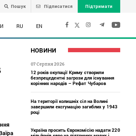
Пошук
Підписатися
Підтримати
ТИ
RU
EN
НОВИНИ
в
07 Серпня 2026
12 років окупації Криму створили
безпрецедентні загрози для існування
корінних народів – Рефат Чубаров
На території колишніх сіл на Волині
завершили ексгумацію загиблих у 1943
році
ення
Україна просить Єврокомісію надати 220
Заїра
мільйонів євро на підтримку малих і