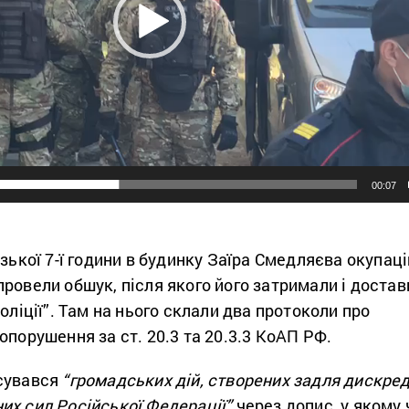
00:07
изької 7-ї години в будинку Заїра Смедляєва окупаці
ровели обшук, після якого його затримали і достав
оліції”. Там на нього склали два протоколи про
опорушення за ст. 20.3 та 20.3.3 КоАП РФ.
сувався
“громадських дій, створених задля дискред
их сил Російської Федерації”
через допис, у якому 