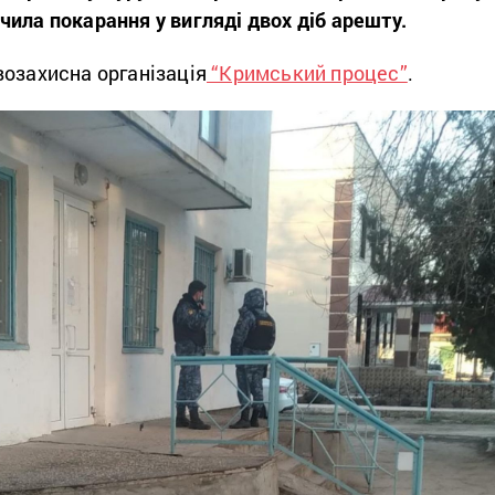
ила покарання у вигляді двох діб арешту.
возахисна організація
“Кримський процес”
.