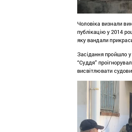
Чоловіка визнали вин
публікацію у 2014 ро
яку вандали прикраси
Засідання пройшло у
“Суддя” проігнорува
висвітлювати судови
Відеопрогравач