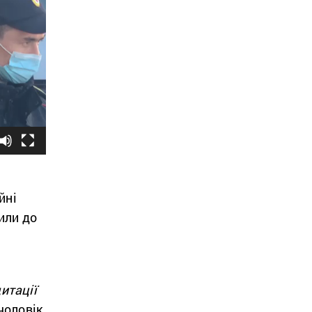
йні
или до
итації
чоловік