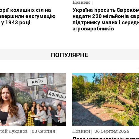
Новини
орії колишніх сіл на
Україна просить Євроко
авершили ексгумацію
надати 220 мільйонів євр
 у 1943 році
підтримку малих і серед
агровиробників
ПОПУЛЯРНЕ
рій Луканов
03 Серпня
Новини
06 Серпня 2026
Двох неповнолітніх актив