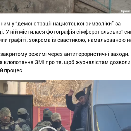
ним у “демонстрації нацистської символіки” за
ці. У ній містилася фотографія сімферопольської си
ли графіті, зокрема із свастикою, намальованою на
 закритому режимі через антитерористичні заходи.
ла клопотання ЗМІ про те, щоб журналістам дозвол
й процес.