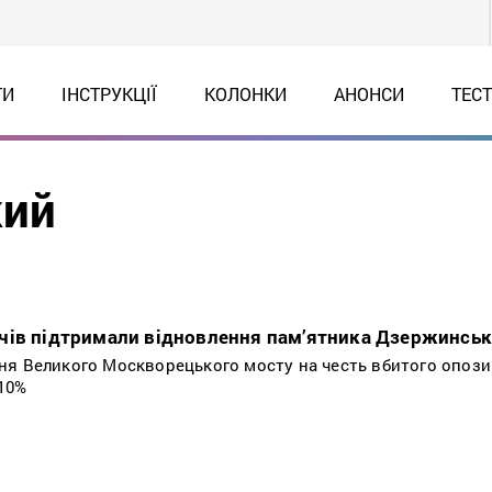
ТИ
ІНСТРУКЦІЇ
КОЛОНКИ
АНОНСИ
ТЕС
кий
чів підтримали відновлення пам’ятника Дзержинсь
ня Великого Москворецького мосту на честь вбитого опози
10%