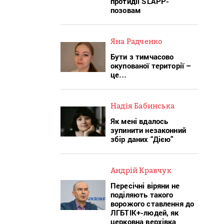
протидії SLAPP-
позовам
Яна Радченко
Бути з тимчасово
окупованої території –
це…
Надія Бабинська
Як мені вдалось
зупинити незаконний
збір даних “Дією”
Андрій Кравчук
Пересічні віряни не
поділяють такого
ворожого ставлення до
ЛГБТІК+-людей, як
церковна верхівка