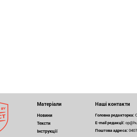
Матеріали
Наші контакти
Новини
Головна редакторка:
О
E-mail редакції:
op@hum
Тексти
Поштова
адреса:
04071
Інструкції