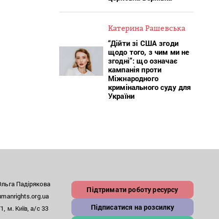
Катерина Рашевська
“Дійти зі США згоди
щодо того, з чим ми не
згодні”: що означає
кампанія проти
Міжнародного
кримінального суду для
України
льга Падірякова
Підтримати роботу ресурсу
anrights.org.ua
Підписатися на розсилку
, м. Київ, а/с 33