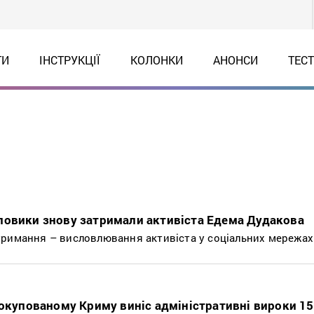
ТИ
ІНСТРУКЦІЇ
КОЛОНКИ
АНОНСИ
ТЕС
ловики знову затримали активіста Едема Дудакова
римання – висловлювання активіста у соціальних мережах
 окупованому Криму виніс адміністративні вироки 15