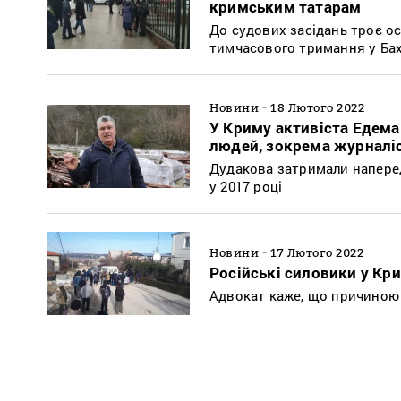
кримським татарам
До судових засідань троє ос
тимчасового тримання у Бахч
-
Новини
18 Лютого 2022
У Криму активіста Едема 
людей, зокрема журналіс
Дудакова затримали наперед
у 2017 році
-
Новини
17 Лютого 2022
Російські силовики у Кр
Адвокат каже, що причиною 