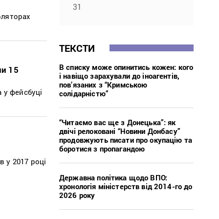
31
золяторах
ТЕКСТИ
В списку може опинитись кожен: кого
ли 15
і навіщо зарахували до іноагентів,
пов’язаних з “Кримською
 у фейсбуці
солідарністю”
“Читаємо вас ще з Донецька”: як
двічі релоковані “Новини Донбасу”
продовжують писати про окупацію та
боротися з пропагандою
 у 2017 році
Державна політика щодо ВПО:
хронологія міністерств від 2014-го до
2026 року