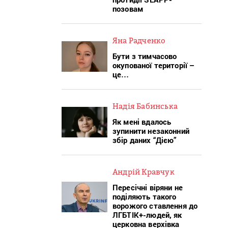
позовам
Яна Радченко
Бути з тимчасово
окупованої території –
це…
Надія Бабинська
Як мені вдалось
зупинити незаконний
збір даних “Дією”
Андрій Кравчук
Пересічні віряни не
поділяють такого
ворожого ставлення до
ЛГБТІК+-людей, як
церковна верхівка