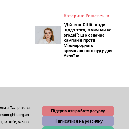
Катерина Рашевська
“Дійти зі США згоди
щодо того, з чим ми не
згодні”: що означає
кампанія проти
Міжнародного
кримінального суду для
України
льга Падірякова
Підтримати роботу ресурсу
anrights.org.ua
Підписатися на розсилку
, м. Київ, а/с 33