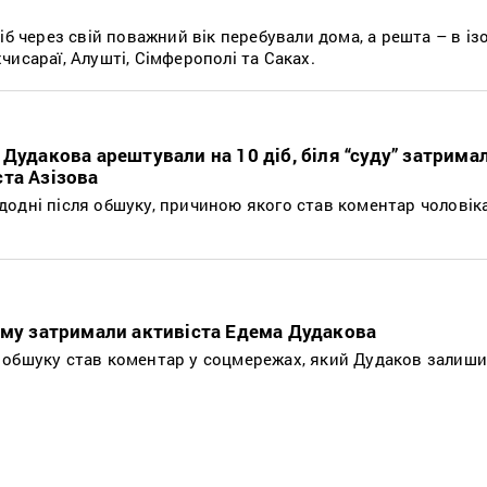
іб через свій поважний вік перебували дома, а решта – в і
исараї, Алушті, Сімферополі та Саках.
Дудакова арештували на 10 діб, біля “суду” затрима
та Азізова
одні після обшуку, причиною якого став коментар чоловіка
иму затримали активіста Едема Дудакова
обшуку став коментар у соцмережах, який Дудаков залишив