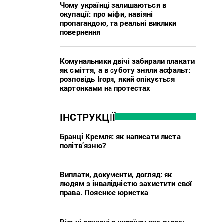
Чому українці залишаються в
окупації: про міфи, навіяні
пропагандою, та реальні виклики
повернення
Комунальники двічі забирали плакати
як сміття, а в суботу зняли асфальт:
розповідь Ігоря, який опікується
картонками на протестах
ІНСТРУКЦІЇ
Бранці Кремля: як написати листа
політв’язню?
Виплати, документи, догляд: як
людям з інвалідністю захистити свої
права. Пояснює юристка
Вільні слухачі в українських судах: