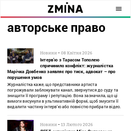
авторське право
-
Новини
08 Квітня 2026
Інтерв’ю з Тарасом Тополею
спричинило конфлікт: журналістка
Марічка Довбенко заявляє про тиск, адвокат – про
порушення умов
Журналістка каже, що представники артиста
погрожували заблокувати канал, звернутися до суду та
знищити її програму і репутацію. Вона зазначила, що ці
вимоги висунули в ультимативній формі, щоб змусити її
видалити частину інтерв’ю або повністю прибрати відео.
-
Новини
13 Лютого 2026