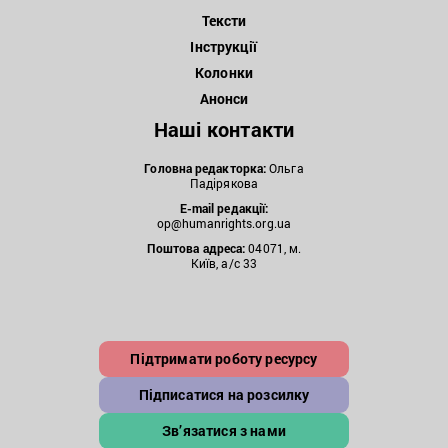
Тексти
Інструкції
Колонки
Анонси
Наші контакти
Головна редакторка:
Ольга
Падірякова
E-mail редакції:
op@humanrights.org.ua
Поштова
адреса:
04071, м.
Київ, а/с 33
Підтримати роботу ресурсу
Підписатися на розсилку
Зв’язатися з нами