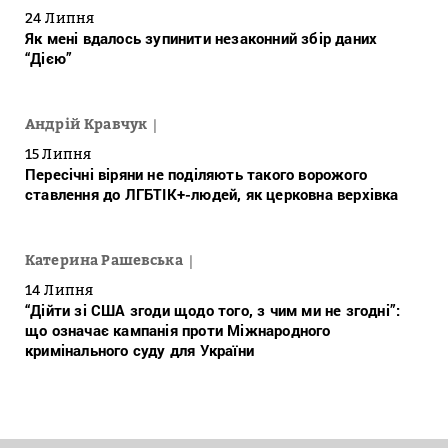
24 Липня
Як мені вдалось зупинити незаконний збір даних
“Дією”
Андрій Кравчук
15 Липня
Пересічні віряни не поділяють такого ворожого
ставлення до ЛГБТІК+-людей, як церковна верхівка
Катерина Рашевська
14 Липня
“Дійти зі США згоди щодо того, з чим ми не згодні”:
що означає кампанія проти Міжнародного
кримінального суду для України