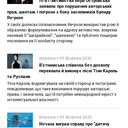
ЛГБТ-активістка Міра Островська
заявила про порушення авторських
прав, шантаж і погрози з боку засновників бренду
Re•pose
У своїх дописах співзасновник Re•pose використав різкі й
образливі формулювання на адресу активістки, зокрема
називав її "шахрайкою", "шалавою" та публічно поширив
посилання на її особисту сторінку.
-
Новини
07 Жовтня 2025
В’єтнамська співачка без дозволу
переклала й виконує пісні Тіни Кароль
та Руслани
Тіна Кароль відреагувала на своїй сторінці в інстаграмі,
повідомивши, що таке виконання порушує авторські
права, і зазначила, що їй потрібен міжнародний юрист з
інтелектуальної власності.
-
Новини
03 Жовтня 2025
Nirvana виграв справу про “дитячу