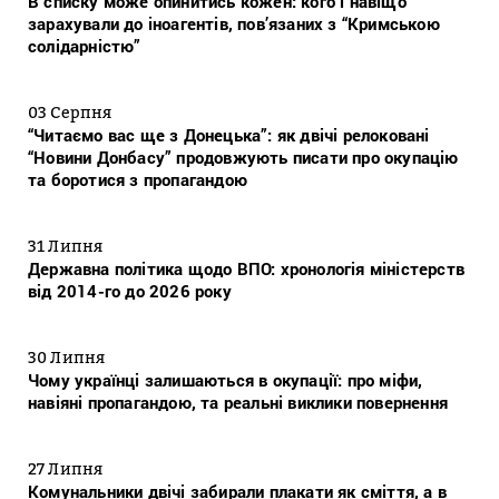
В списку може опинитись кожен: кого і навіщо
зарахували до іноагентів, пов’язаних з “Кримською
солідарністю”
03 Серпня
“Читаємо вас ще з Донецька”: як двічі релоковані
“Новини Донбасу” продовжують писати про окупацію
та боротися з пропагандою
31 Липня
Державна політика щодо ВПО: хронологія міністерств
від 2014-го до 2026 року
30 Липня
Чому українці залишаються в окупації: про міфи,
навіяні пропагандою, та реальні виклики повернення
27 Липня
Комунальники двічі забирали плакати як сміття, а в