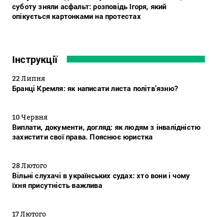
суботу зняли асфальт: розповідь Ігоря, який
опікується картонками на протестах
Інструкції
22 Липня
Бранці Кремля: як написати листа політв’язню?
10 Червня
Виплати, документи, догляд: як людям з інвалідністю
захистити свої права. Пояснює юристка
28 Лютого
Вільні слухачі в українських судах: хто вони і чому
їхня присутність важлива
17 Лютого