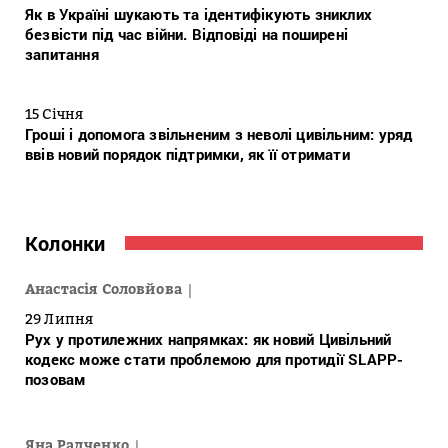
Як в Україні шукають та ідентифікують зниклих
безвісти під час війни. Відповіді на поширені
запитання
15 Січня
Гроші і допомога звільненим з неволі цивільним: уряд
ввів новий порядок підтримки, як її отримати
Колонки
Анастасія Соловйова
29 Липня
Рух у протилежних напрямках: як новий Цивільний
кодекс може стати проблемою для протидії SLAPP-
позовам
Яна Радченко