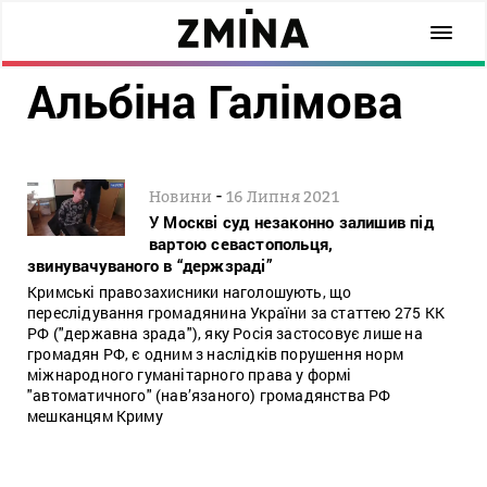
Альбіна Галімова
-
Новини
16 Липня 2021
У Москві суд незаконно залишив під
вартою севастопольця,
звинувачуваного в “держзраді”
Кримські правозахисники наголошують, що
переслідування громадянина України за статтею 275 КК
РФ ("державна зрада"), яку Росія застосовує лише на
громадян РФ, є одним з наслідків порушення норм
міжнародного гуманітарного права у формі
"автоматичного" (нав’язаного) громадянства РФ
мешканцям Криму