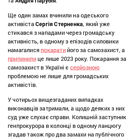
та
Андрія Парубія
.
Ще один замах вчинили на одеського
активіста
Сергія Стерненка
, який уже
стикався з нападами через громадську
активність, в одному з епізодів силовики
намагалися
покарати
його за самозахист, а
припинили
це лише 2023 року. Покарання за
самозахист в Україні є
серйозною
проблемою не лише для громадських
активістів.
У чотирьох вищезгаданих випадках
виконавців затримали, а щодо деяких з них
суд уже слухає справи. Колишній заступник
генпрокурора в колонці в одному ланцюгу
згадав також про два замахи на публічного