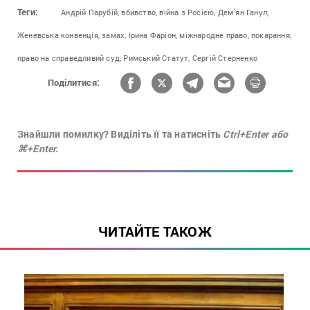
Теги:
Андрій Парубій,
вбивство,
війна з Росією,
Дем`ян Ганул,
Женевська конвенція,
замах,
Ірина Фаріон,
міжнародне право,
покарання,
право на справедливий суд,
Римський Статут,
Сергій Стерненко
Поділитися:
Знайшли помилку? Виділіть її та натисніть
Ctrl+Enter або
⌘+Enter.
ЧИТАЙТЕ ТАКОЖ