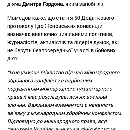
діяча
Дмитра Гордона
, яким запобігли.
Мамедов каже, що стаття 50 Додаткового
протоколу І до Женевських конвенцій
визначає виключно цивільними політиків,
журналістів, активістів та лідерів думок, які
не беруть безпосередньої участі в бойових
діях.
“Їхнє умисне вбивство під час міжнародного
збройного конфлікту є серйозним
порушенням міжнародного гуманітарного
права й має розслідуватися як воєнний
злочин. Важливим елементом є наявність
зв’язку з міжнародним збройним конфліктом.
Відповідно до міжнародного права, вся
територія України, а не лише лінія фронту є