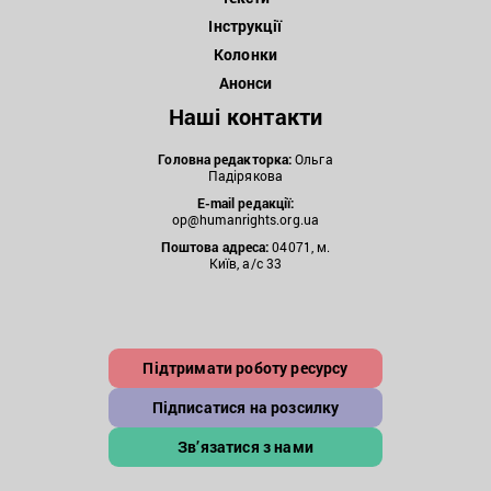
Інструкції
Колонки
Анонси
Наші контакти
Головна редакторка:
Ольга
Падірякова
E-mail редакції:
op@humanrights.org.ua
Поштова
адреса:
04071, м.
Київ, а/с 33
Підтримати роботу ресурсу
Підписатися на розсилку
Зв’язатися з нами