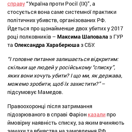
справу
“Україна проти Росії (ІХ)”, а
стосується вона саме системної практики
політичних убивств, організованих РФ.
Йдеться про щонайменше двох убитих у 2017
році полковників –
Максима Шаповала
з ГУР
та
Олександра Хараберюша
з СБУ.
“І головне питання залишається відкритим:
скільки ще людей у російському “списку”,
яких вони хочуть убити? І що ми, як держава,
можемо зробити, щоб їх захистити?”
–
підсумовує Мамедов.
Правоохоронці після затримання
підозрюваного в справі Фаріон
казали
про
ймовірну наявність списку, за яким вчиняють
замахи та вбивства на замовлення РФ.