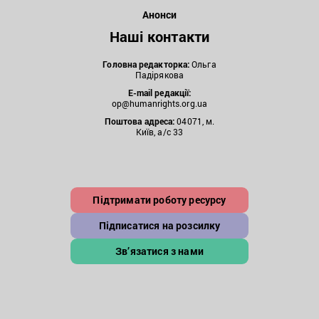
Анонси
Наші контакти
Головна редакторка:
Ольга
Падірякова
E-mail редакції:
op@humanrights.org.ua
Поштова
адреса:
04071, м.
Київ, а/с 33
Підтримати роботу ресурсу
Підписатися на розсилку
Зв’язатися з нами