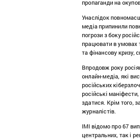
пропаганди на окупов
Унаслідок повномасш
медіа припинили повн
погрози з боку росій
працювати в умовах 
та фінансову кризу, 
Впродовж року росія
онлайн-медіа, які ви
російських кіберзлоч
російські маніфести,
здатися. Крім того, з
журналістів.
ІМІ відомо про 67 ви
центральних, так і р