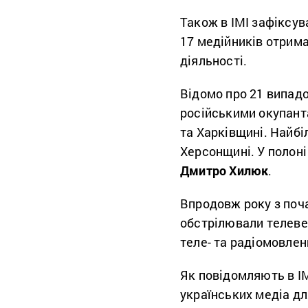
Також в ІМІ зафіксува
17 медійників отрима
діяльності.
Відомо про 21 випад
російськими окупант
та Харківщині. Найбі
Херсонщині. У полоні
Дмитро Хилюк
.
Впродовж року з поч
обстрілювали телеве
теле- та радіомовлен
Як повідомляють в І
українських медіа
дл