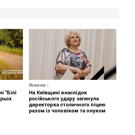
Новини
і “Білі
На Київщині внаслідок
ирьох
російського удару загинула
директорка столичного ліцею
разом із чоловіком та онуком