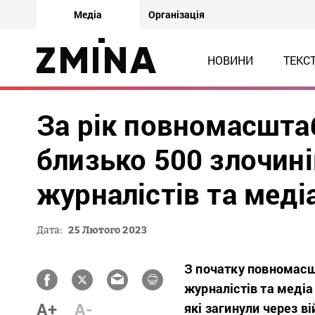
Медіа
Організація
НОВИНИ
ТЕКС
За рік повномасштаб
близько 500 злочині
журналістів та меді
Дата:
25 Лютого 2023
З початку повномасш
журналістів та медіа
A+
A-
які загинули через в