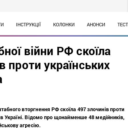
ТИ
ІНСТРУКЦІЇ
КОЛОНКИ
АНОНСИ
ТЕС
ної війни РФ скоїла
в проти українських
а
табного вторгнення РФ скоїла 497 злочинів проти
 в Україні. Відомо про щонайменше 48 медійників,
ійськову агресію.