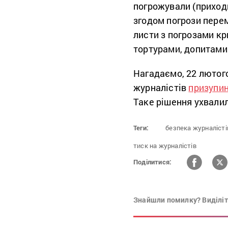
погрожували (приходи
згодом погрози перем
листи з погрозами к
тортурами, допитами 
Нагадаємо, 22 лютог
журналістів
призупи
Таке рішення ухвалил
Теги:
безпека журналісті
тиск на журналістів
Поділитися:
Знайшли помилку? Виділіть