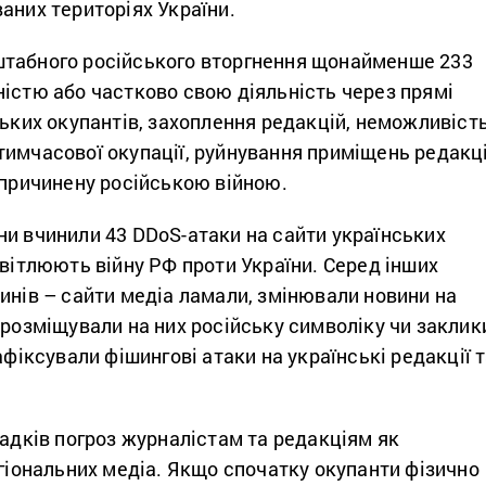
аних територіях України.
табного російського вторгнення щонайменше 233
істю або частково свою діяльність через прямі
ських окупантів, захоплення редакцій, неможливіст
тимчасової окупації, руйнування приміщень редакц
спричинену російською війною.
ни вчинили 43 DDoS-атаки на сайти українських
світлюють війну РФ проти України. Серед інших
инів – сайти медіа ламали, змінювали новини на
 розміщували на них російську символіку чи заклик
афіксували фішингові атаки на українські редакції 
падків погроз журналістам та редакціям як
егіональних медіа. Якщо спочатку окупанти фізично