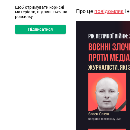
Щоб отримувати корисні
Про це
повідомляє
Ін
матеріали, підпишіться на
розсилку
Підписатися