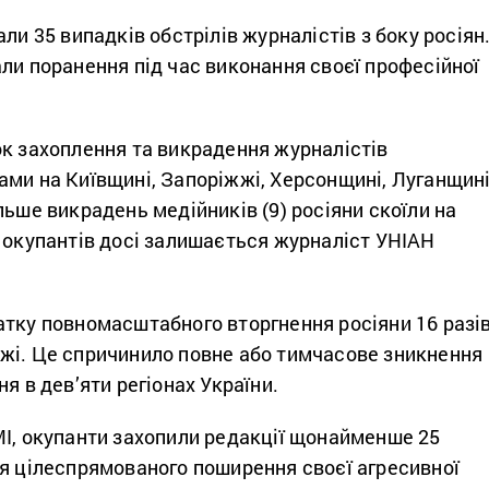
ли 35 випадків обстрілів журналістів з боку росіян
ли поранення під час виконання своєї професійної
ок захоплення та викрадення журналістів
ами на Київщині, Запоріжжі, Херсонщині, Луганщин
льше викрадень медійників (9) росіяни скоїли на
 окупантів досі залишається журналіст УНІАН
атку повномасштабного вторгнення росіяни 16 разі
жі. Це спричинило повне або тимчасове зникнення
ня в дев’яти регіонах України.
МІ, окупанти захопили редакції щонайменше 25
я цілеспрямованого поширення своєї агресивної