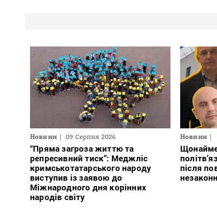
Новини
09 Серпня 2026
Новини
“Пряма загроза життю та
Щонайме
репресивний тиск”: Меджліс
політв’я
кримськотатарського народу
після по
виступив із заявою до
незакон
Міжнародного дня корінних
народів світу