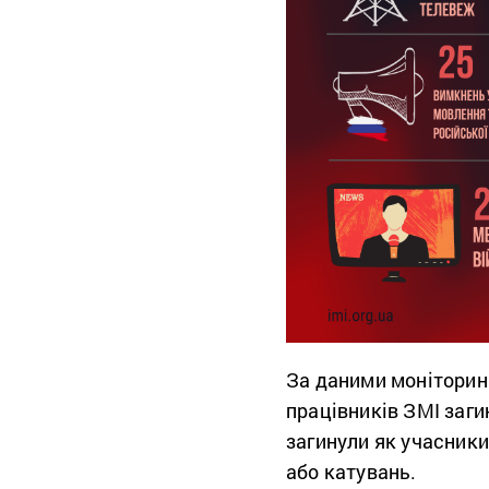
За даними моніторинг
працівників ЗМІ заги
загинули як учасники
або катувань.