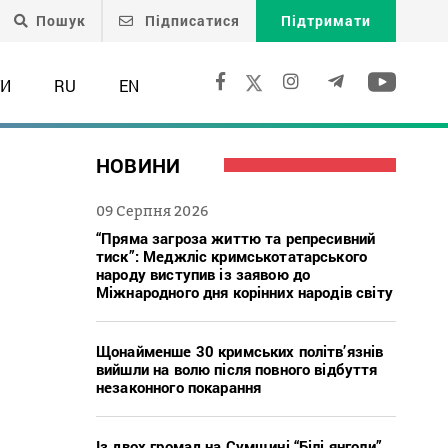
Пошук
Підписатися
Підтримати
ТИ
RU
EN
НОВИНИ
09 Серпня 2026
“Пряма загроза життю та репресивний
тиск”: Меджліс кримськотатарського
народу виступив із заявою до
Міжнародного дня корінних народів світу
Щонайменше 30 кримських політв’язнів
вийшли на волю після повного відбуття
незаконного покарання
Із двох громад на Сумщині “Білі янголи”