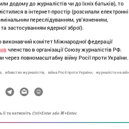
ли додому до журналістів чи до їхніх батьків), то
істилися в інтернет-простір (розсилали електронні
римінальним переслідуванням, ув’язненням,
та застосуванням ядерної зброї).
о виконавчий комітет Міжнародної федерації
нив
членство в організації Союзу журналістів РФ.
и через повномасштабну війну Росії проти України
в,
вбивство журналістів,
війна Росії проти України,
журналісти на війн
 її та натисніть
Ctrl+Enter або ⌘+Enter.