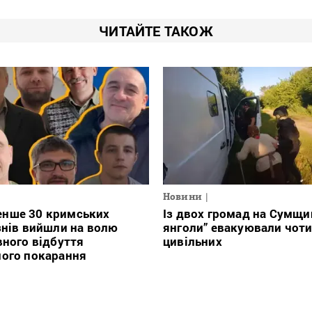
ЧИТАЙТЕ ТАКОЖ
Новини
нше 30 кримських
Із двох громад на Сумщин
знів вийшли на волю
янголи” евакуювали чот
вного відбуття
цивільних
ного покарання