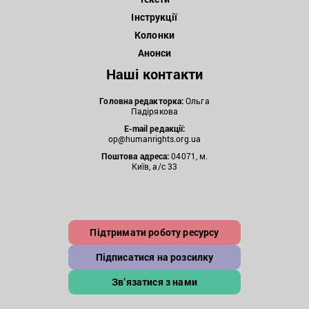
Інструкції
Колонки
Анонси
Наші контакти
Головна редакторка:
Ольга
Падірякова
E-mail редакції:
op@humanrights.org.ua
Поштова
адреса:
04071, м.
Київ, а/с 33
Підтримати роботу ресурсу
Підписатися на розсилку
Зв’язатися з нами