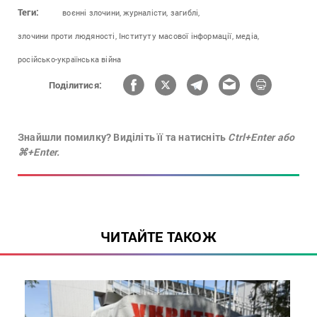
Теги:
воєнні злочини,
журналісти,
загиблі,
злочини проти людяності,
Інституту масової інформації,
медіа,
російсько-українська війна
Поділитися:
Знайшли помилку? Виділіть її та натисніть
Ctrl+Enter або
⌘+Enter.
ЧИТАЙТЕ ТАКОЖ