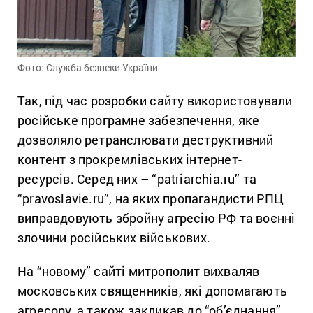
Фото: Служба безпеки України
Так, під час розробки сайту використовували
російське програмне забезпечення, яке
дозволяло ретранслювати деструктивний
контент з прокремлівських інтернет-
ресурсів. Серед них – “patriarchia.ru” та
“pravoslavie.ru”, на яких пропагандисти РПЦ
виправдовують збройну агресію РФ та воєнні
злочини російських військових.
На “новому” сайті митрополит вихваляв
московських священників, які допомагають
агресору, а також закликав до “об’єднання”