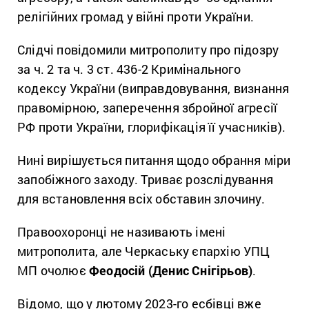
релігійних громад у війні проти України.
Слідчі повідомили митрополиту про підозру
за ч. 2 та ч. 3 ст. 436-2 Кримінального
кодексу України (виправдовування, визнання
правомірною, заперечення збройної агресії
РФ проти України, глорифікація її учасників).
Нині вирішується питання щодо обрання міри
запобіжного заходу. Триває розслідування
для встановлення всіх обставин злочину.
Правоохоронці не називають імені
митрополита, але Черкаську єпархію УПЦ
МП очолює
Феодосій (Денис Снігірьов)
.
Відомо, що у лютому 2023-го есбівці вже