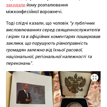
закидали
йому розпалювання
міжконфесійної ворожнечі.
Тоді слідчі казали, що чоловік
“у публічних
висловлюваннях серед священнослужителів
і вірян та в офіційних коментарях поширював
заклики, що порушують рівноправність
громадян залежно від їхньої расової,
національної, регіональної належності та
переконань”.