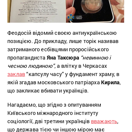
Феодосій відомий своєю антиукраїнською
позицією. До прикладу, лише торік називав
затриманого есбівцями проросійського
пропагандиста
Яна Таксюра
“невинною і
чесною людиною”
, а влітку в Черкасах
заклав
“капсулу часу” у фундамент храму, в
якій згадав московського патріарха
Кирила
,
що закликає вбивати українців.
Нагадаємо, що згідно з опитуванням
Київського міжнародного інституту
соціології, дві третини українців
вважають
,
що держава тією чи іншою мірою має