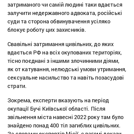
затриманого чи самій людині таки вдається
залучити недержавного адвоката, російські
суди та сторона обвинувачення усіляко
блокує роботу цих захисників.
Свавільні затримання цивільних, до яких
вдається РФ на всіх окупованих територіях,
тісно поєднані з іншими злочинними діями,
як от катування, нелюдські умови утримання,
сексуальне насильство та навіть позасудові
страти.
Зокрема, експерти вказують на період
окупації Бучі Київської області. Після
звільнення міста навесні 2022 року там було
знайдено понад 400 тіл загиблих цивільних.
За словами експертів Місії, є вагомі докази