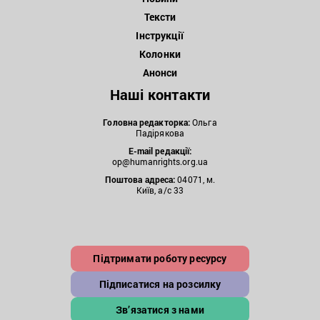
Тексти
Інструкції
Колонки
Анонси
Наші контакти
Головна редакторка:
Ольга
Падірякова
E-mail редакції:
op@humanrights.org.ua
Поштова
адреса:
04071, м.
Київ, а/с 33
Підтримати роботу ресурсу
Підписатися на розсилку
Зв’язатися з нами