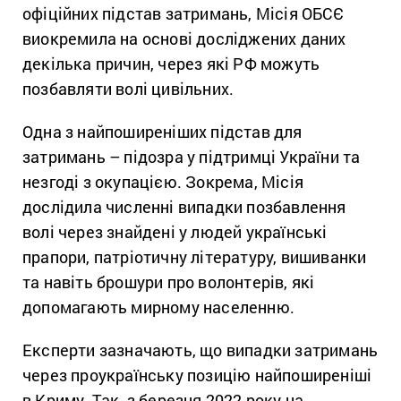
офіційних підстав затримань, Місія ОБСЄ
виокремила на основі досліджених даних
декілька причин, через які РФ можуть
позбавляти волі цивільних.
Одна з найпоширеніших підстав для
затримань – підозра у підтримці України та
незгоді з окупацією. Зокрема, Місія
дослідила численні випадки позбавлення
волі через знайдені у людей українські
прапори, патріотичну літературу, вишиванки
та навіть брошури про волонтерів, які
допомагають мирному населенню.
Експерти зазначають, що випадки затримань
через проукраїнську позицію найпоширеніші
в Криму. Так, з березня 2022 року на