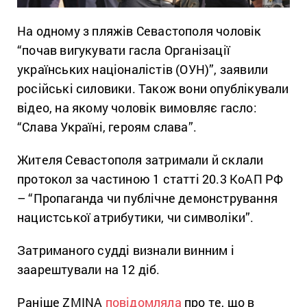
На одному з пляжів Севастополя чоловік
“почав вигукувати гасла Організації
українських націоналістів (ОУН)”, заявили
російські силовики. Також вони опублікували
відео, на якому чоловік вимовляє гасло:
“Слава Україні, героям слава”.
Жителя Севастополя затримали й склали
протокол за частиною 1 статті 20.3 КоАП РФ
– “Пропаганда чи публічне демонстрування
нацистської атрибутики, чи символіки”.
Затриманого судді визнали винним і
заарештували на 12 діб.
Раніше ZMINA
повідомляла
про те, що в