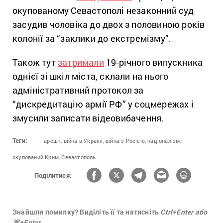
окупованому Севастополі незаконний суд
засудив чоловіка до двох з половиною років
колонії за “заклики до екстремізму”.
Також тут
затримали
19-річного випускника
однієї зі шкіл міста, склали на нього
адміністративний протокол за
“дискредитацію армії РФ” у соцмережах і
змусили записати відеовибачення.
Теги:
арешт,
війна в Україні,
війна з Росією,
націоналізм,
окупований Крим,
Севастополь
Поділитися:
Знайшли помилку? Виділіть її та натисніть
Ctrl+Enter або
⌘+Enter.