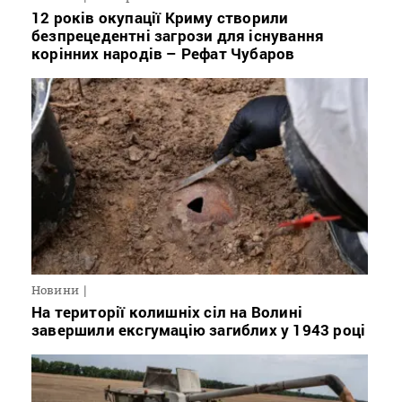
12 років окупації Криму створили
безпрецедентні загрози для існування
корінних народів – Рефат Чубаров
Новини
На території колишніх сіл на Волині
завершили ексгумацію загиблих у 1943 році