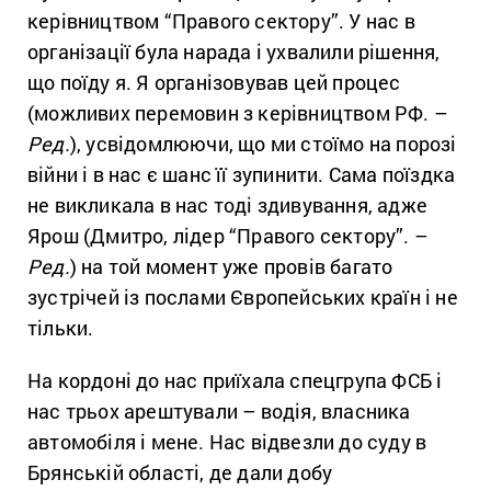
керівництвом “Правого сектору”. У нас в
організації була нарада і ухвалили рішення,
що поїду я. Я організовував цей процес
(можливих перемовин з керівництвом РФ. –
Ред.
), усвідомлюючи, що ми стоїмо на порозі
війни і в нас є шанс її зупинити. Сама поїздка
не викликала в нас тоді здивування, адже
Ярош (Дмитро, лідер “Правого сектору”. –
Ред.
) на той момент уже провів багато
зустрічей із послами Європейських країн і не
тільки.
На кордоні до нас приїхала спецгрупа ФСБ і
нас трьох арештували – водія, власника
автомобіля і мене. Нас відвезли до суду в
Брянській області, де дали добу