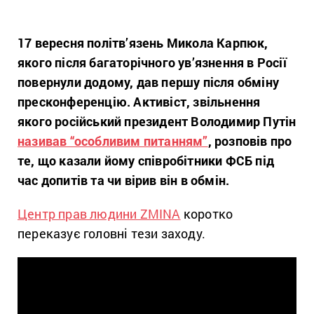
17 вересня
політв
’язень
Микола Карпюк,
якого після багаторічного ув’язнення в Росії
повернули додому,
дав першу після обміну
пресконференцію. Активіст, звільнення
якого російський президент Володимир Путін
називав “особливим питанням”
, розповів про
те, що казали йому співробітники ФСБ під
час допитів та чи вірив він в обмін.
Центр прав людини ZMINA
коротко
переказує головні тези заходу.