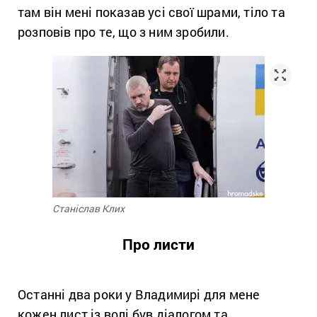
там він мені показав усі свої шрами, тіло та
розповів про те, що з ним зробили.
Станіслав Клих
Про листи
Останні два роки у Владимирі для мене
кожен лист із волі був діалогом та