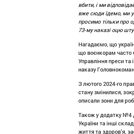
вбити, і ми відповіда
вже сюди їдемо, ми 
просимо тільки про о
73-му наказі оцю шту
Нагадаємо, що україн
що воєнкорам часто 
Управління преси та 
наказу Головнокоманд
З лютого 2024-го пра
стану змінилися, зок
описали зони для роб
Також у додатку №4 
України та інші скла
життя та здоров’я, з