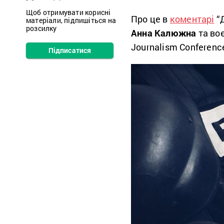
Щоб отримувати корисні
Про це в
коментарі
“Д
матеріали, підпишіться на
розсилку
Анна Калюжна
та во
Journalism Conferenc
Підписатися