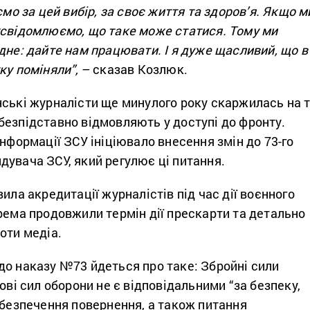
ємо за цей вибір, за своє життя та здоров’я. Якщо м
усвідомлюємо, що таке може статися. Тому ми
дне: дайте нам працювати. І я дуже щасливий, що в
ку поміняли”,
– сказав Козлюк.
ські журналісти ще минулого року скаржилась на т
безпідставно відмовляють у доступі до фронту.
інформації ЗСУ ініціювало внесення змін до 73-го
увача ЗСУ, який регулює ці питання.
вила акредитації журналістів під час дії воєнного
рема продовжили термін дії прескарти та детально
оти медіа.
до наказу №73 йдеться про таке: Збройні сили
дові сил оборони не є відповідальними “за безпеку,
абезпечення повернення, а також питання