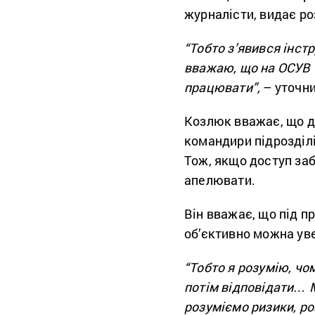
журналісти, видає р
“Тобто з’явився інстр
вважаю, що на ОСУВ 
працювати”,
– уточни
Козлюк вважає, що до
командири підрозділі
Тож, якщо доступ за
апелювати.
Він вважає, що під п
об’єктивно можна уве
“Тобто я розумію, чом
потім відповідати… М
розуміємо ризики, ро