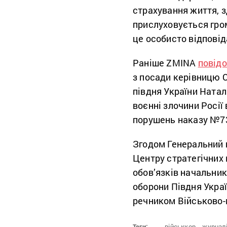
страхування життя, з
прислуховується гром
це особисто відпові
Раніше ZMINA
повід
з посади керівницю 
півдня України Ната
воєнні злочини Росії 
порушень наказу №73 
Згодом Генеральний
Центру стратегічних
обов’язків начальни
оборони Півдня Укра
речником Військово-
Теги:
військкор,
журналі