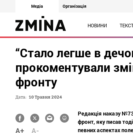
Медіа
Організація
НОВИНИ
ТЕКС
“Стало легше в дечо
прокоментували зміни
фронту
Дата:
10 Травня 2024
Редакція наказу №73 
фронт, яку писав то
A+
A-
певних аспектах пол