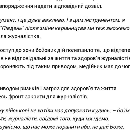
озпорядження надати відповідний дозвіл.
умент, і це дуже важливо. І з цим інструментом, я
“Південь” після зміни керівництва ми теж зможемо
ла журналістка.
ступ до зони бойових дій полегшило те, що відтеп
в не відповідальні за життя та здоров’я журналісті
бороняють під таким приводом, медійник має до чо
риводом ризиків і загроз для здоров’я та життя
сь фронт закрити для журналістів.
у військові не хотіли нас допускати кудись, – бо їм
и, журналісти, свідомі того, куди ми їдемо,
зуміємо, що нас може поранити або, не дай Боже,