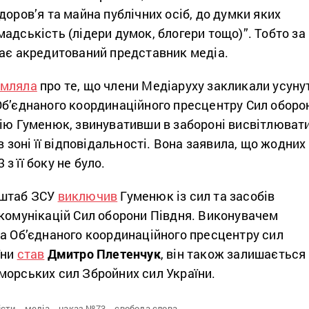
доров’я та майна публічних осіб, до думки яких
адськість (лідери думок, блогери тощо)”. Тобто за
дає акредитований представник медіа.
омляла
про те, що члени Медіаруху закликали усуну
Об’єднаного координаційного пресцентру Сил оборо
лію Гуменюк, звинувативши в забороні висвітлюват
в зоні її відповідальності. Вона заявила, що жодних
з її боку не було.
 штаб ЗСУ
виключив
Гуменюк із сил та засобів
 комунікацій Сил оборони Півдня. Виконувачем
ка Об’єднаного координаційного пресцентру сил
їни
став
Дмитро Плетенчук
, він також залишається
морських сил Збройних сил України.
сти,
медіа,
наказ №73,
свобода слова