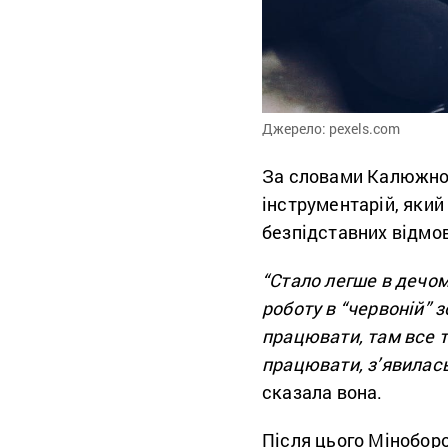
Джерело: pexels.com
За словами Калюжної
інструментарій, який
безпідставних відмов
“Стало легше в дечому
роботу в “червоній” 
працювати, там все та
працювати, з’явилас
сказала вона.
Після цього Мінобор