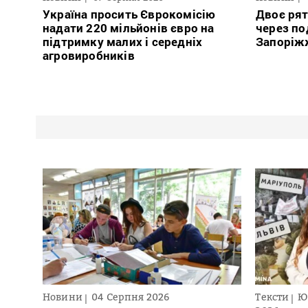
Україна просить Єврокомісію
Двоє ря
надати 220 мільйонів євро на
через по
підтримку малих і середніх
Запоріж
агровиробників
Новини
04 Серпня 2026
Тексти
Ю