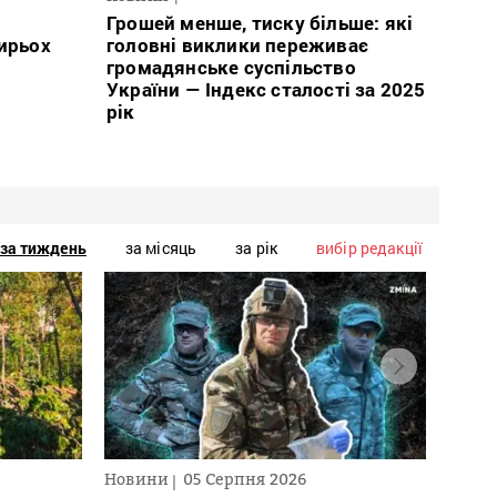
Грошей менше, тиску більше: які
тирьох
головні виклики переживає
громадянське суспільство
України — Індекс сталості за 2025
рік
за тиждень
за місяць
за рік
вибір редакції
Новини
05 Серпня 2026
Нови