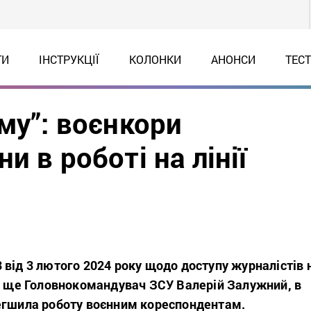
ТИ
ІНСТРУКЦІЇ
КОЛОНКИ
АНОНСИ
ТЕС
му”: воєнкори
 в роботі на лінії
від 3 лютого 2024 року щодо доступу журналістів 
ді ще Головнокомандувач ЗСУ Валерій Залужний, в
егшила роботу воєнним кореспондентам.