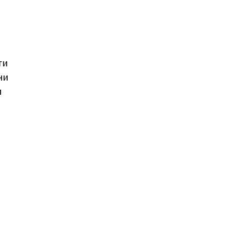
ти
ни
и