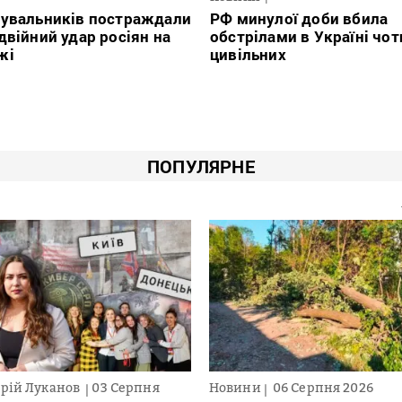
тувальників постраждали
РФ минулої доби вбила
двійний удар росіян на
обстрілами в Україні чо
жі
цивільних
ПОПУЛЯРНЕ
рій Луканов
03 Серпня
Новини
06 Серпня 2026