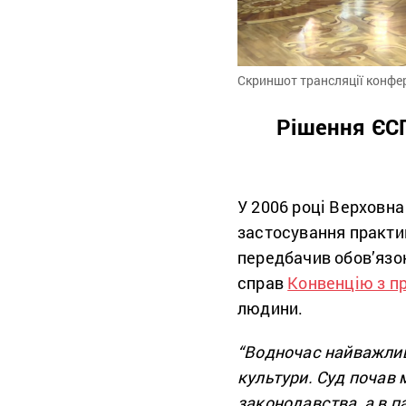
Скриншот трансляції конфер
Рішення ЄС
У 2006 році Верховна
застосування практи
передбачив обов’язок
справ
Конвенцію з п
людини.
“Водночас найважлив
культури. Суд почав 
законодавства, а в п