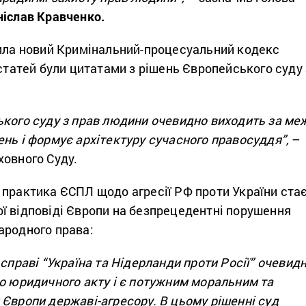
ніслав Кравченко.
лила новий Кримінальний-процесуальний кодекс
 статей були цитатами з рішень Європейського суду 
ького суду з прав людини очевидно виходить за ме
нь і формує архітектуру сучасного правосуддя”,
–
ховного Суду.
 практика ЄСПЛ щодо агресії РФ проти України ста
ї відповіді Європи на безпрецедентні порушення
ародного права:
 справі “Україна та Нідерланди проти Росії” очевид
о
юридичного акту і є потужним моральним та
Європи державі-агресору. В цьому рішенні суд