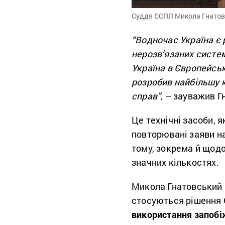
Суддя ЄСПЛ Микола Гнатовс
“Водночас Україна є 
нерозв’язаних систе
Україна в Європейськ
розробив найбільшу 
справ”,
– зауважив Г
Це технічні засоби, я
повторювані заяви на
тому, зокрема й щод
значних кількостях.
Микола Гнатовський 
стосуються рішення 
використання запобі