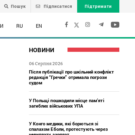
Пошук
Підписатися
Підтримати
ТИ
RU
EN
НОВИНИ
06 Серпня 2026
Після публікації про шкільний конфлікт
редакція “Гречки” отримала погрози
судом
У Польщі пошкодили місце пам’яті
загиблих військових УПА
У Конго медики, які борються зі
спалахом Еболи, протестують через
я
невиплату зарплат