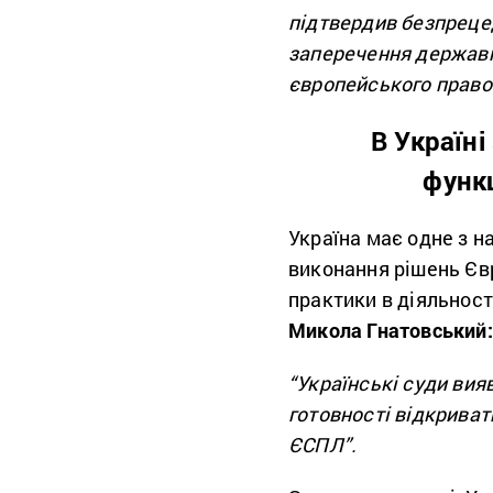
підтвердив безпрецед
заперечення державн
європейського право
В Україн
функ
Україна має одне з 
виконання рішень Єв
практики в діяльност
Микола Гнатовський:
“Українські суди ви
готовності відкрива
ЄСПЛ”.