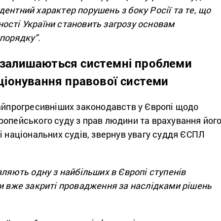
ентний характер порушень з боку Росії та те, що
ості України становить загрозу основам
порядку”.
і залишаються системні проблеми
ціонування правової системи
найпрогресивніших законодавств у Європі щодо
ропейського суду з прав людини та врахування йог
і національних судів, звернув увагу суддя ЄСПЛ
являють одну з найбільших
в Європі
ступенів
ти вже закриті провадження за наслідками рішень