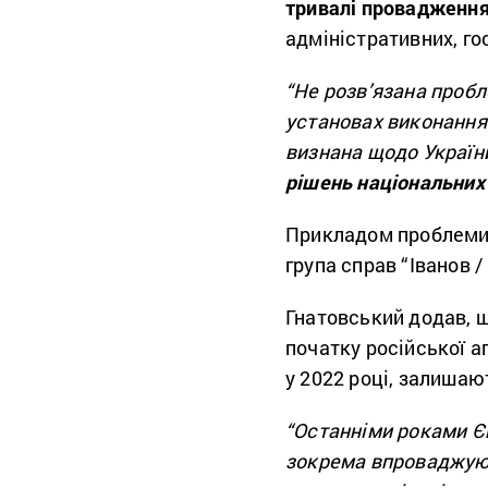
тривалі провадження
адміністративних, г
“Не розв’язана проб
установах виконання 
визнана щодо України
рішень національних 
Прикладом проблеми 
група справ “Іванов 
Гнатовський додав, щ
початку російської а
у 2022 році, залишаю
“Останніми роками Є
зокрема впроваджуюч