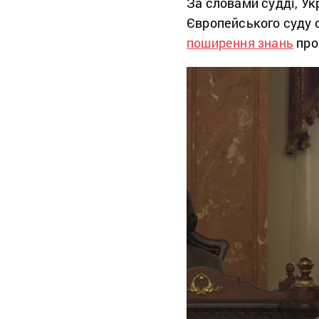
За словами судді, У
Європейського суду 
поширення знань
про