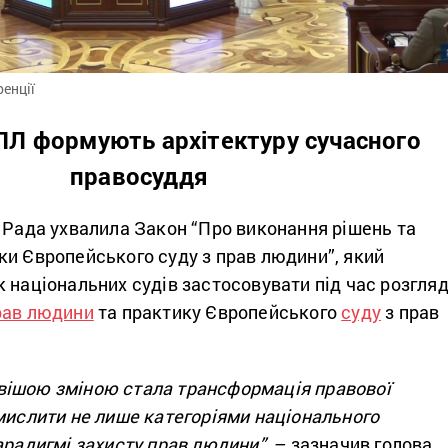
енції
ПЛ формують архітектуру сучасного
правосуддя
 Рада ухвалила Закон “Про виконання рішень та
ки Європейського суду з прав людини”, який
 національних судів застосовувати під час розгля
рав людини
та практику Європейського
суду
з прав
ішою зміною стала трансформація правової
мислити не лише категоріями національного
арадигмі захисту прав людини”,
– зазначив голова