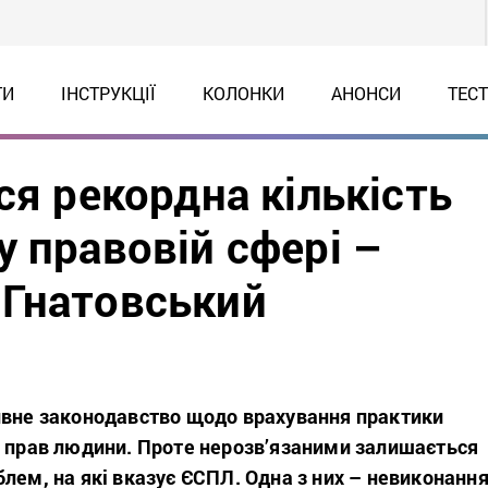
ТИ
ІНСТРУКЦІЇ
КОЛОНКИ
АНОНСИ
ТЕС
ся рекордна кількість
 правовій сфері –
 Гнатовський
ивне законодавство щодо врахування практики
з прав людини. Проте нерозв’язаними залишається
лем, на які вказує ЄСПЛ. Одна з них – невиконанн