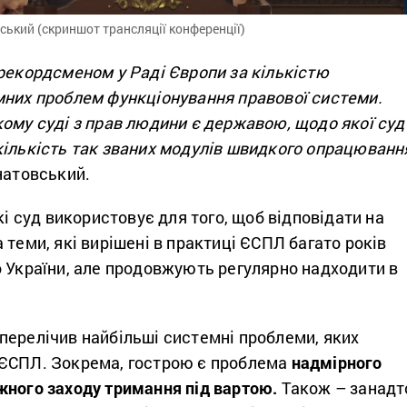
ький (скриншот трансляції конференції)
рекордсменом у Раді Європи за кількістю
мних проблем функціонування правової системи.
ому суді з прав людини є державою, щодо якої суд
кількість так званих модулів швидкого опрацюванн
натовський.
кі суд використовує для того, щоб відповідати на
 теми, які вирішені в практиці ЄСПЛ багато років
о України, але продовжують регулярно надходити в
перелічив найбільші системні проблеми, яких
ЄСПЛ. Зокрема, гострою є проблема
надмірного
жного заходу тримання під вартою.
Також – занадт