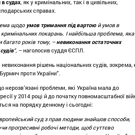
 в судах
, як у кримінальних, так і в цивільних,
осподарських справах.
лема щодо
умов тримання під вартою
й умов в
кримінальних покарань. І найбільша проблема, яка
 багато років тому, –
невиконання остаточних
судів
“,
– наголосив суддя ЄСПЛ.
невиконання рішень національних судів, зокрема, 
/ Бурмич проти України”.
о нерозв’язані проблеми, які Україна мала до
гресії у 2014 році й до початку повномасштабної вій
ться на порядку денному і сьогодні:
вропейський суд з прав людини знайшов способи,
и прогресивні робочі методи, щоб суттєво