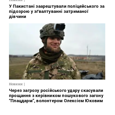
У Пакистані заарештували поліцейського за
підозрою у зґвалтуванні затриманої
дівчини
Новини
Через загрозу російського удару скасували
прощання з керівником пошукового загону
“Плацдарм”, волонтером Олексієм Юковим