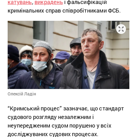
катувань
,
викрадень
і фальсифікацій
кримінальних справ співробітниками ФСБ.
Олексій Ладін
“Кримський процес” зазначає, що стандарт
судового розгляду незалежним і
неупередженим судом порушено у всіх
досліджуваних судових процесах.