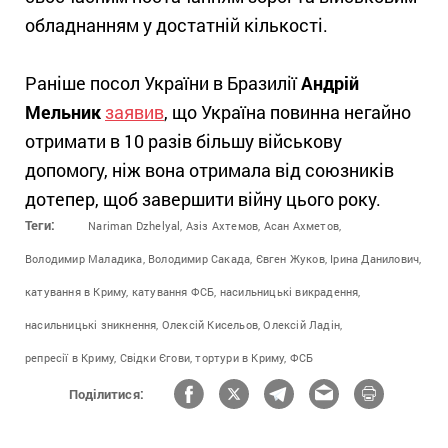
обладнанням у достатній кількості.
Раніше посол України в Бразилії
Андрій
Мельник
заявив
, що Україна повинна негайно
отримати в 10 разів більшу військову
допомогу, ніж вона отримала від союзників
дотепер, щоб завершити війну цього року.
Теги:
Nariman Dzhelyal,
Азіз Ахтемов,
Асан Ахметов,
Володимир Маладика,
Володимир Сакада,
Євген Жуков,
Ірина Данилович,
катування в Криму,
катування ФСБ,
насильницькі викрадення,
насильницькі зникнення,
Олексій Кисельов,
Олексій Ладін,
репресії в Криму,
Свідки Єгови,
тортури в Криму,
ФСБ
Поділитися: