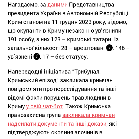
Нагадаємо, за
даними
Представництва
президента України в Автономній Республіці
Крим станом на 11 грудня 2023 року, відомо,
що окупанти в Криму незаконно ув’язнили
191 особу, з них 123 – кримські татари. Із
загальної кількості 28 – арештовані
, 146 –
і
ув’язнені
, 17 – без статусу.
і
Напередодні ініціатива “Трибунал.
Кримський епізод” закликала кримчан
повідомляти про переслідування та інші
відомі факти порушень прав людини в
Криму
у свій чат-бот
. Також Кримська
правозахисна група
закликала кримчан
надсилати документи та інші докази
, які
підтверджують скоєння злочинів в