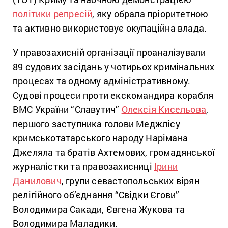
політики репресій
, яку обрала пріоритетною
та активно використовує окупаційна влада.
У правозахисній організації проаналізували
89 судових засідань у чотирьох кримінальних
процесах та одному адміністративному.
Судові процеси проти екскомандира корабля
ВМС України “Славутич”
Олексія Кисельова
,
першого заступника голови Меджлісу
кримськотатарського народу Нарімана
Джеляла та братів Ахтемових, громадянської
журналістки та правозахисниці
Ірини
Данилович
, групи севастопольських вірян
релігійного об’єднання “Свідки Єгови”
Володимира Сакади, Євгена Жукова та
Володимира Маладики.