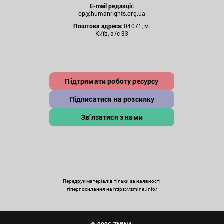
E-mail редакції:
op@humanrights.org.ua
Поштова
адреса:
04071, м.
Київ, а/с 33
Підтримати роботу ресурсу
Підписатися на розсилку
Зв’язатися з нами
Передрук матеріалів тільки за наявності
гіперпосилання на https://zmina.info/