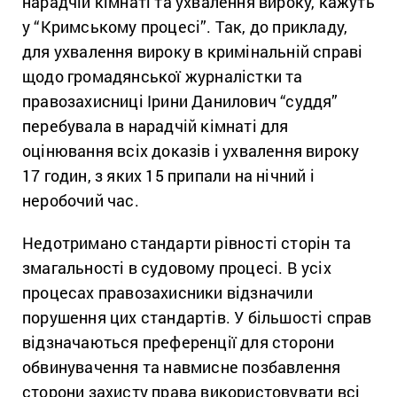
нарадчій кімнаті та ухвалення вироку, кажуть
у “Кримському процесі”. Так, до прикладу,
для ухвалення вироку в кримінальній справі
щодо громадянської журналістки та
правозахисниці Ірини Данилович “суддя”
перебувала в нарадчій кімнаті для
оцінювання всіх доказів і ухвалення вироку
17 годин, з яких 15 припали на нічний і
неробочий час.
Недотримано стандарти рівності сторін та
змагальності в судовому процесі. В усіх
процесах правозахисники відзначили
порушення цих стандартів. У більшості справ
відзначаються преференції для сторони
обвинувачення та навмисне позбавлення
сторони захисту права використовувати всі