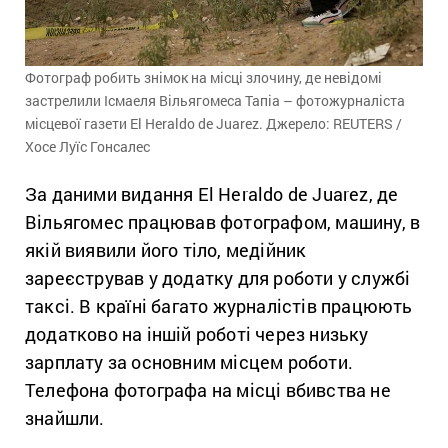
Фотограф робить знімок на місці злочину, де невідомі
застрелили Ісмаеля Вільягомеса Тапіа – фотожурналіста
місцевої газети El Heraldo de Juarez. Джерело: REUTERS /
Хосе Луїс Гонсалес
За даними видання El Heraldo de Juarez, де
Вільягомес працював фотографом, машину, в
якій виявили його тіло, медійник
зареєстрував у додатку для роботи у службі
таксі. В країні багато журналістів працюють
додатково на іншій роботі через низьку
зарплату за основним місцем роботи.
Телефона фотографа на місці вбивства не
знайшли.