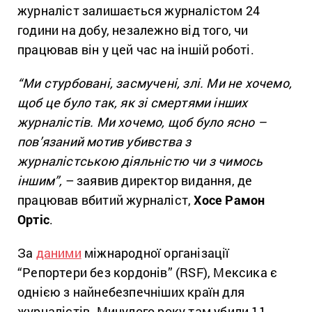
журналіст залишається журналістом 24
години на добу, незалежно від того, чи
працював він у цей час на іншій роботі.
“Ми стурбовані, засмучені, злі. Ми не хочемо,
щоб це було так, як зі смертями інших
журналістів. Ми хочемо, щоб було ясно –
пов’язаний мотив убивства з
журналістською діяльністю чи з чимось
іншим”,
– заявив директор видання, де
працював вбитий журналіст,
Хосе Рамон
Ортіс
.
За
даними
міжнародної організації
“Репортери без кордонів” (RSF), Мексика є
однією з найнебезпечніших країн для
журналістів. Минулого року там убили 11