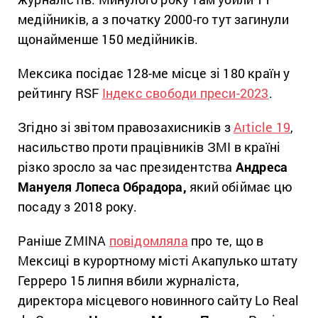
медійників, а з початку 2000-го тут загинули
щонайменше 150 медійників.
Мексика посідає 128-ме місце зі 180 країн у
рейтингу RSF
Індекс свободи преси-2023
.
Згідно зі звітом правозахисників з
Article 19
,
насильство проти працівників ЗМІ в країні
різко зросло за час президентства
Андреса
Мануеля Лопеса Обрадора,
який обіймає цю
посаду з 2018 року.
Раніше ZMINA
повідомляла
про те, що в
Мексиці в курортному місті Акапулько штату
Герреро 15 липня вбили журналіста,
директора місцевого новинного сайту Lo Real