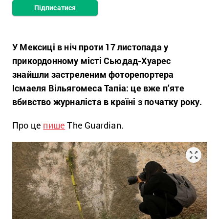
Підписатися
У Мексиці в ніч проти 17 листопада у
прикордонному місті Сьюдад-Хуарес
знайшли застреленим фоторепортера
Ісмаеля Вільягомеса Тапіа: це вже п’яте
вбивство журналіста в країні з початку року.
Про це
пише
The Guardian.