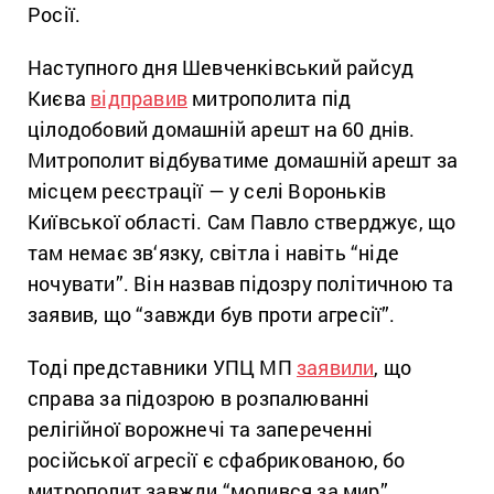
Росії.
Наступного дня Шевченківський райсуд
Києва
відправив
митрополита під
цілодобовий домашній арешт на 60 днів.
Митрополит відбуватиме домашній арешт за
місцем реєстрації — у селі Вороньків
Київської області. Сам Павло стверджує, що
там немає зв‘язку, світла і навіть “ніде
ночувати”. Він назвав підозру політичною та
заявив, що “завжди був проти агресії”.
Тоді представники УПЦ МП
заявили
, що
справа за підозрою в розпалюванні
релігійної ворожнечі та запереченні
російської агресії є сфабрикованою, бо
митрополит завжди “молився за мир”.