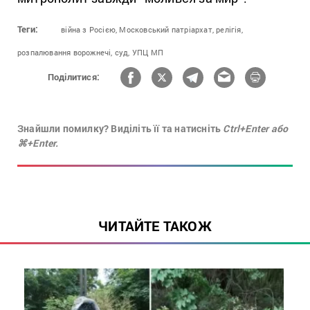
Теги:
війна з Росією,
Московський патріархат,
релігія,
розпалювання ворожнечі,
суд,
УПЦ МП
Поділитися:
Знайшли помилку? Виділіть її та натисніть
Ctrl+Enter або
⌘+Enter.
ЧИТАЙТЕ ТАКОЖ