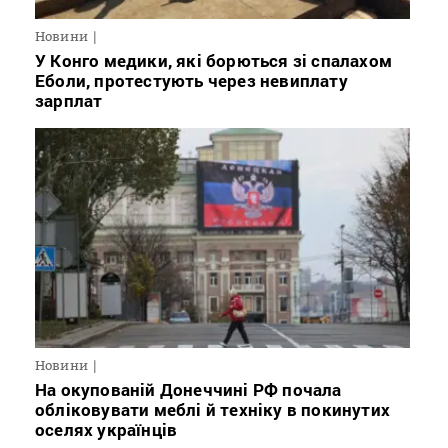
Новини
У Конго медики, які борються зі спалахом
Еболи, протестують через невиплату
зарплат
Новини
На окупованій Донеччині РФ почала
обліковувати меблі й техніку в покинутих
оселях українців