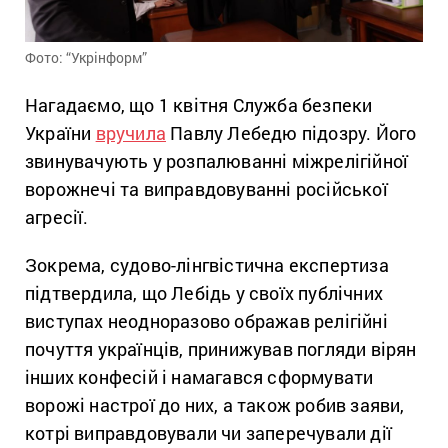
Фото: “Укрінформ”
Нагадаємо, що 1 квітня Служба безпеки
України
вручила
Павлу Лебедю підозру. Його
звинувачують у розпалюванні міжрелігійної
ворожнечі та виправдовуванні російської
агресії.
Зокрема, судово-лінгвістична експертиза
підтвердила, що Лебідь у своїх публічних
виступах неодноразово ображав релігійні
почуття українців, принижував погляди вірян
інших конфесій і намагався сформувати
ворожі настрої до них, а також робив заяви,
котрі виправдовували чи заперечували дії