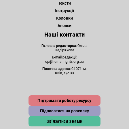
Тексти
Інструкції
Колонки
Анонси
Наші контакти
Головна редакторка:
Ольга
Падірякова
E-mail редакції:
op@humanrights.org.ua
Поштова
адреса:
04071, м.
Київ, а/с 33
Підтримати роботу ресурсу
Підписатися на розсилку
Зв’язатися з нами